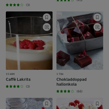
(43)
(3)
15 MIN
1 TIM
Caffè Lakrits
Chokladdoppad
hallonkola
(3)
(66)