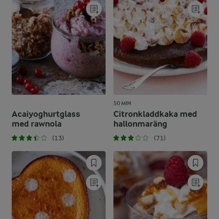
50 MIN
Acaiyoghurtglass
Citronkladdkaka med
med rawnola
hallonmaräng
(13)
(71)