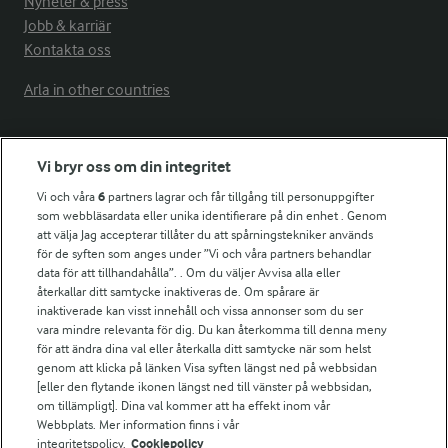
Nyheter & press
Jobb & karriär
Kontakta oss
Arla in other countries
Fler Arlasajter
Vi bryr oss om din integritet
Vi och våra
6
partners lagrar och får tillgång till personuppgifter
För ägare
som webbläsardata eller unika identifierare på din enhet . Genom
att välja Jag accepterar tillåter du att spårningstekniker används
Arlas kundportal
för de syften som anges under ”Vi och våra partners behandlar
Arla.com
data för att tillhandahålla”. . Om du väljer Avvisa alla eller
Falbygdens Ost
återkallar ditt samtycke inaktiveras de. Om spårare är
Arla webbshop
inaktiverade kan visst innehåll och vissa annonser som du ser
vara mindre relevanta för dig. Du kan återkomma till denna meny
Bildbank
för att ändra dina val eller återkalla ditt samtycke när som helst
genom att klicka på länken Visa syften längst ned på webbsidan
[eller den flytande ikonen längst ned till vänster på webbsidan,
om tillämpligt]. Dina val kommer att ha effekt inom vår
Följ oss
Webbplats. Mer information finns i vår
integritetspolicy.
Cookiepolicy