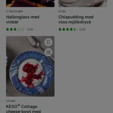
3 TIM 20 MIN
8 TIM
Hallonglass med
Chiapudding med
vinbär
rosa mjölkdryck
(15)
(15)
10 MIN
KESO® Cottage
cheese-bowl med