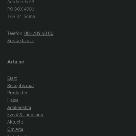
Arla Foods AB

PO BOX 4083

169 04  Solna
Telefon:
08−789 50 00
Kontakta oss
Arla.se
Start
Recept & mat
Produkter
Hälsa
Arlakadabra
Event & sponsring
Aktuellt
Om Arla