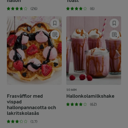
hallon
Toast
(26)
(6)
10 MIN
Frasvåfflor med
Hallonkolamilkshake
vispad
(62)
hallonpannacotta och
lakritskolasås
(17)