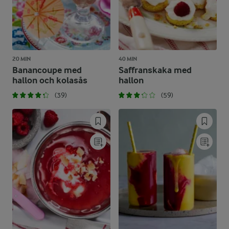
20 MIN
40 MIN
Banancoupe med
Saffranskaka med
hallon och kolasås
hallon
(39)
(59)