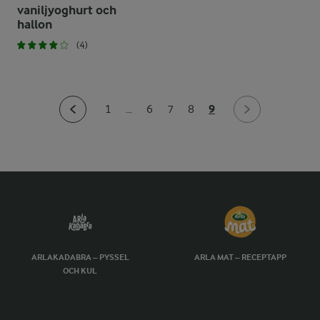
vaniljyoghurt och
hallon
(4)
9
1
...
6
7
8
ARLAKADABRA – PYSSEL
ARLA MAT – RECEPTAPP
OCH KUL