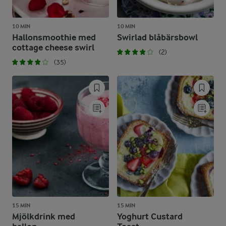
10 MIN
10 MIN
Hallonsmoothie med
Swirlad blåbärsbowl
cottage cheese swirl
(2)
(35)
15 MIN
15 MIN
Mjölkdrink med
Yoghurt Custard