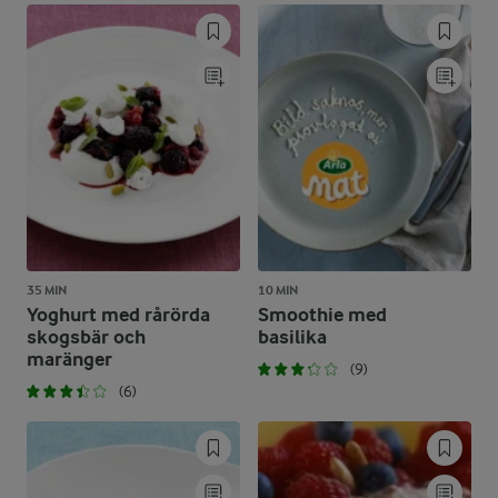
35 MIN
10 MIN
Yoghurt med rårörda
Smoothie med
skogsbär och
basilika
maränger
(9)
(6)