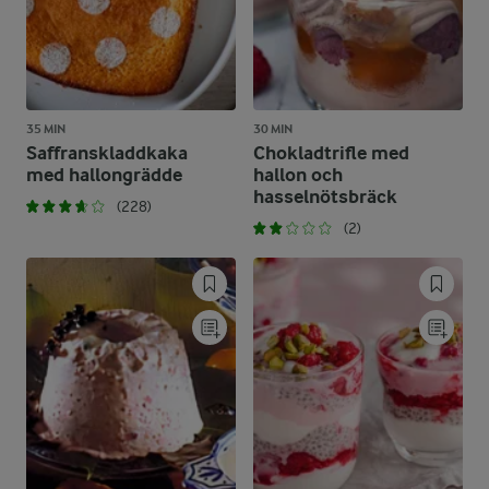
35 MIN
30 MIN
Saffranskladdkaka
Chokladtrifle med
med hallongrädde
hallon och
hasselnötsbräck
(228)
(2)