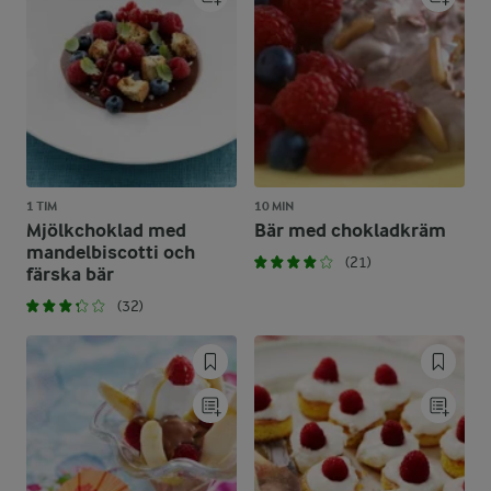
1 TIM
10 MIN
Mjölkchoklad med
Bär med chokladkräm
mandelbiscotti och
(21)
färska bär
(32)