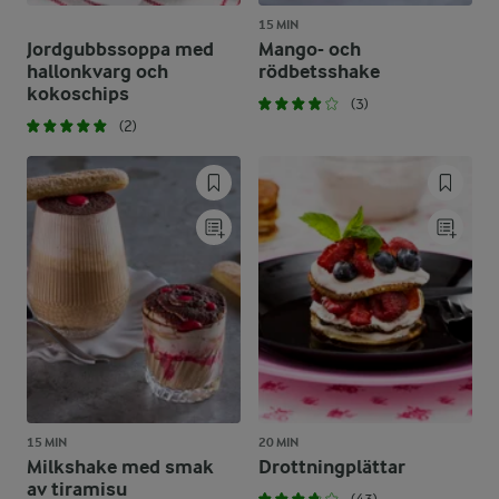
15 MIN
Jordgubbssoppa med
Mango- och
hallonkvarg och
rödbetsshake
kokoschips
(3)
(2)
15 MIN
20 MIN
Milkshake med smak
Drottningplättar
av tiramisu