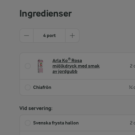
Ingredienser
4 port
Arla Ko® Rosa
mjölkdryck med smak
2 
av jordgubb
Chiafrön
¾ 
Vid servering:
Svenska frysta hallon
2 