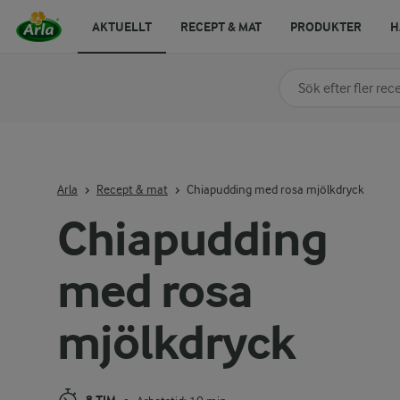
AKTUELLT
RECEPT & MAT
PRODUKTER
H
Sök på kategori elle
Skriv in sökord för at
Arla
Recept & mat
Chiapudding med rosa mjölkdryck
Chiapudding
med rosa
mjölkdryck