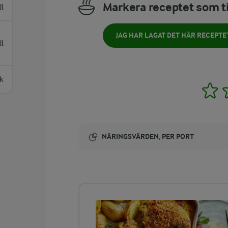
Markera receptet som ti
dl
JAG HAR LAGAT DET HÄR RECEPTE
dl
k
1
NÄRINGSVÄRDEN, PER PORT
Energi:
168 kcal
ENERGIDISTRIBUTION %
NÄRINGSVÄRDEN PER PORT