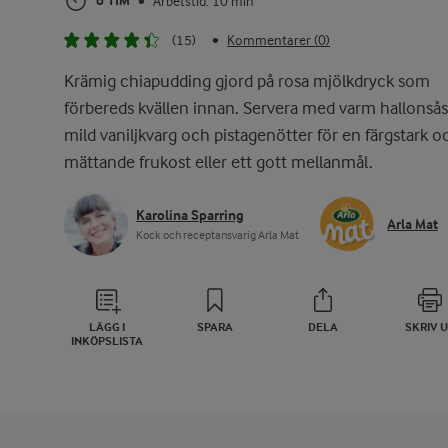
8 TIM
Arbetstid: 10 min
•
(15)
Kommentarer (0)
•
Krämig chiapudding gjord på rosa mjölkdryck som
förbereds kvällen innan. Servera med varm hallonsås
mild vaniljkvarg och pistagenötter för en färgstark o
mättande frukost eller ett gott mellanmål.
Karolina Sparring
Arla Mat
Kock och receptansvarig Arla Mat
LÄGG I
SPARA
DELA
SKRIV 
INKÖPSLISTA