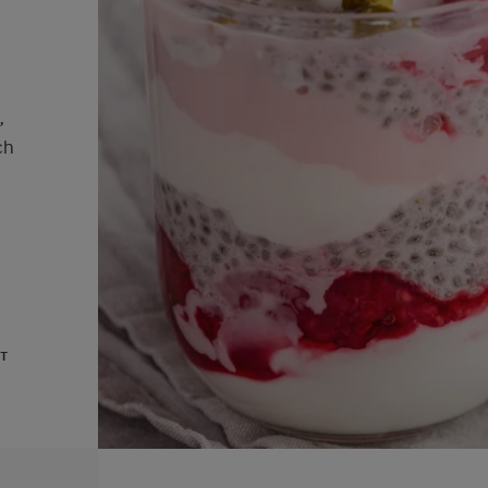
,
ch
UT