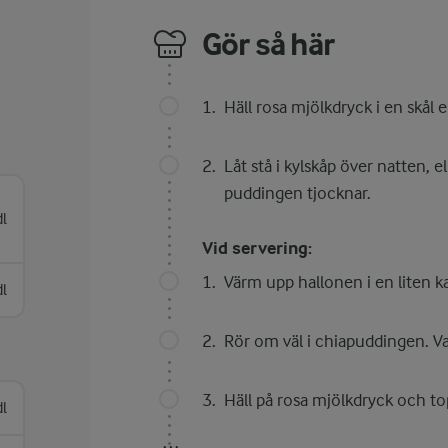
Gör så här
Häll rosa mjölkdryck i en skål 
Låt stå i kylskåp över natten, e
puddingen tjocknar.
dl
Vid servering:
Värm upp hallonen i en liten ka
dl
Rör om väl i chiapuddingen. Va
Häll på rosa mjölkdryck och to
dl