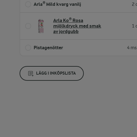
Arla® Mild kvarg vanilj
2 
Arla Ko® Rosa
mjölkdryck med smak
1 
av jordgubb
Pistagenötter
4 ms
LÄGG I INKÖPSLISTA