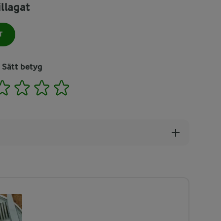
llagat
T
Sätt betyg
2
3
4
5