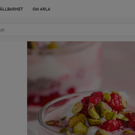
ÅLLBARHET
OM ARLA
r ingrediens
t få förslag