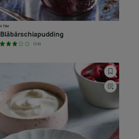
4 TIM
Blåbärschiapudding
(14)