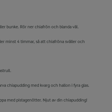
eller bunke. Rör ner chiafrön och blanda väl.
ller minst 4 timmar, så att chiafröna sväller och
strull.
rva chiapudding med kvarg och hallon i fyra glas.
ppa med pistagenötter. Njut av din chiapudding!