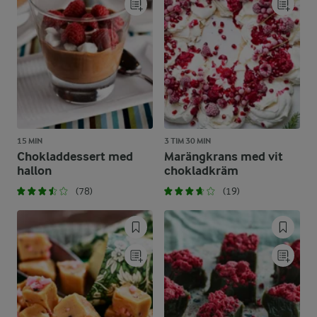
15 MIN
3 TIM 30 MIN
Chokladdessert med
Marängkrans med vit
hallon
chokladkräm
(78)
(19)