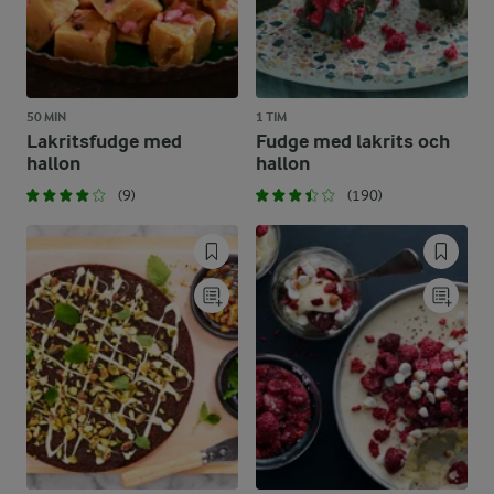
50 MIN
1 TIM
Lakritsfudge med
Fudge med lakrits och
hallon
hallon
(9)
(190)