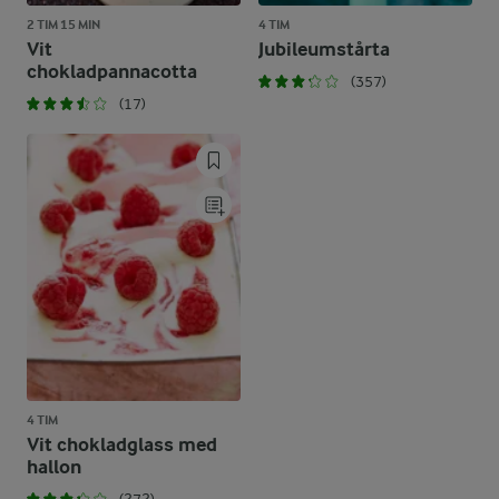
2 TIM 15 MIN
4 TIM
Vit
Jubileumstårta
chokladpannacotta
(357)
(17)
4 TIM
Vit chokladglass med
hallon