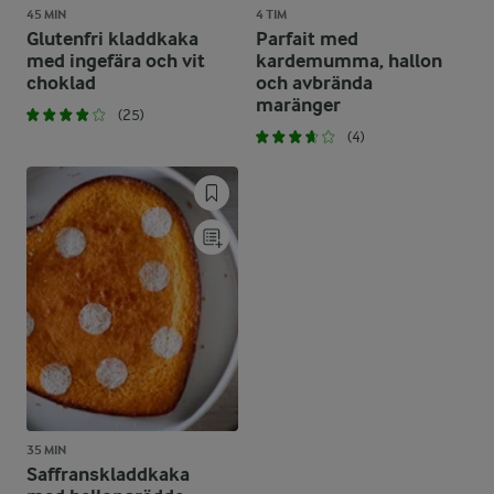
45 MIN
4 TIM
Glutenfri kladdkaka
Parfait med
med ingefära och vit
kardemumma, hallon
choklad
och avbrända
maränger
(25)
(4)
35 MIN
Saffranskladdkaka