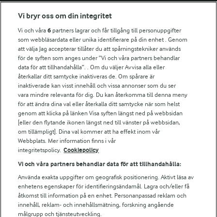
Fler Arlasajter
Vi bryr oss om din integritet
Vi och våra
6
partners lagrar och får tillgång till personuppgifter
För ägare
som webbläsardata eller unika identifierare på din enhet . Genom
att välja Jag accepterar tillåter du att spårningstekniker används
Arlas kundportal
för de syften som anges under ”Vi och våra partners behandlar
Arla.com
data för att tillhandahålla”. . Om du väljer Avvisa alla eller
Falbygdens Ost
återkallar ditt samtycke inaktiveras de. Om spårare är
Arla webbshop
inaktiverade kan visst innehåll och vissa annonser som du ser
vara mindre relevanta för dig. Du kan återkomma till denna meny
Bildbank
för att ändra dina val eller återkalla ditt samtycke när som helst
genom att klicka på länken Visa syften längst ned på webbsidan
[eller den flytande ikonen längst ned till vänster på webbsidan,
om tillämpligt]. Dina val kommer att ha effekt inom vår
Följ oss
Webbplats. Mer information finns i vår
integritetspolicy.
Cookiepolicy
Vi och våra partners behandlar data för att tillhandahålla:
Använda exakta uppgifter om geografisk positionering. Aktivt läsa av
enhetens egenskaper för identifieringsändamål. Lagra och/eller få
åtkomst till information på en enhet. Personanpassad reklam och
innehåll, reklam- och innehållsmätning, forskning angående
målgrupp och tjänsteutveckling.