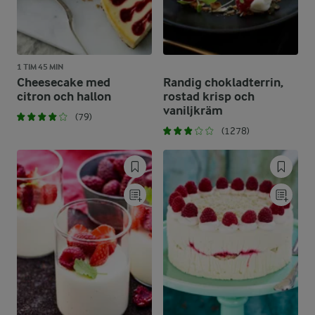
1 TIM 45 MIN
Cheesecake med
Randig chokladterrin,
citron och hallon
rostad krisp och
vaniljkräm
(79)
(1278)