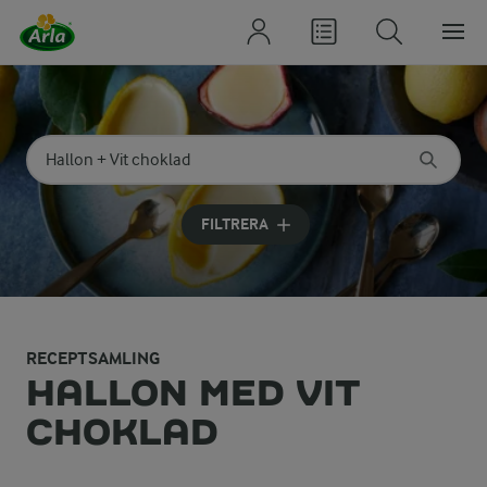
Sök på kategori eller ingrediens
Skriv in sökord för att få förslag
FILTRERA
RECEPTSAMLING
HALLON MED VIT
CHOKLAD