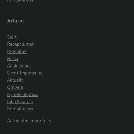
Kontakta oss
Arla.se
Start
Recept & mat
Produkter
Hälsa
Arlakadabra
Event & sponsring
Aktuellt
Om Arla
Nyheter & press
Jobb & karriär
Kontakta oss
Arla in other countries