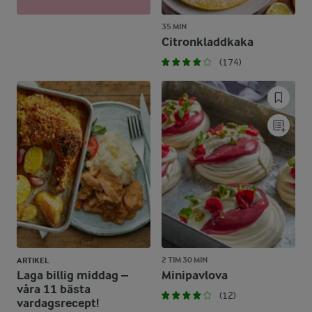
35 MIN
Citronkladdkaka
(174)
2 TIM 30 MIN
ARTIKEL
Laga billig middag –
Minipavlova
våra 11 bästa
(12)
vardagsrecept!