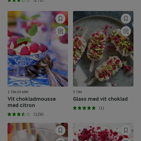
(272)
1 TIM 20 MIN
5 TIM
Vit chokladmousse
Glass med vit choklad
med citron
(1)
(126)