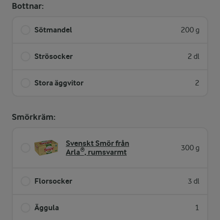
Bottnar:
Sötmandel
200 g
Strösocker
2 dl
Stora äggvitor
2
Smörkräm:
Svenskt Smör från
300 g
Arla®, rumsvarmt
Florsocker
3 dl
Äggula
1