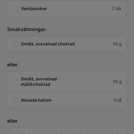
Vaniljsocker
1 tsk
Smaksättningar:
Smält, avsvalnad choklad
50 g
eller
Smält, avsvalnad
50 g
mjölkchoklad
Mosade hallon
½ dl
eller