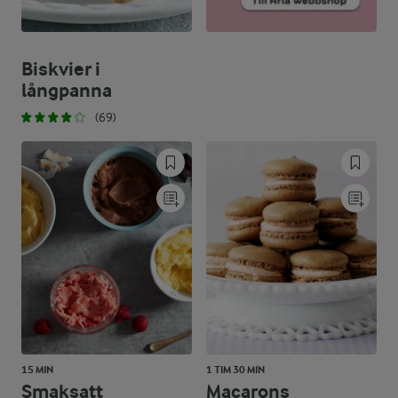
Biskvier i
långpanna
(69)
15 MIN
1 TIM 30 MIN
Smaksatt
Macarons