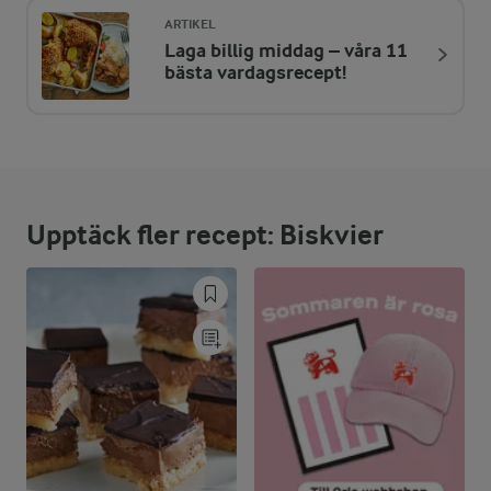
ARTIKEL
Laga billig middag – våra 11
ENERGIDISTRIBUTION %
NÄRINGSVÄRDEN PER ST
bästa vardagsrecept!
-
2,3 g
Fiber:
4,4 %
3,6 g
Protein:
Upptäck fler recept: Biskvier
61,6 %
23 g
Fett:
34 %
27,6 g
Kolhydrater: