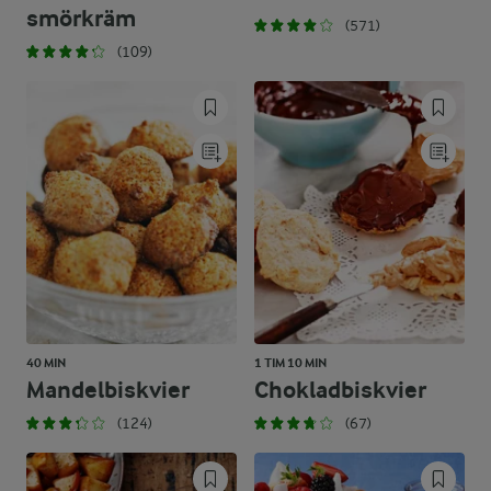
smörkräm
(571)
(109)
40 MIN
1 TIM 10 MIN
Mandelbiskvier
Chokladbiskvier
(124)
(67)