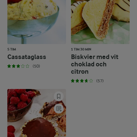
5 TIM
1 TIM 30 MIN
Cassataglass
Biskvier med vit
choklad och
(50)
citron
(57)