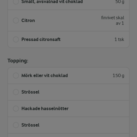
Smält, avsvalnad vit choklad
50 g
finrivet skal
Citron
av 1
Pressad citronsaft
1 tsk
Topping:
Mörk eller vit choklad
150 g
Strössel
Hackade hasselnötter
Strössel