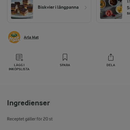
1
Biskvier i långpanna
S
s
Arla Mat
LÄGG I
SPARA
DELA
INKÖPSLISTA
Ingredienser
Receptet gäller för 20 st