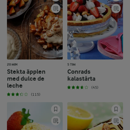
20 MIN
5 TIM
Stekta äpplen
Conrads
med dulce de
kalastårta
leche
(45)
(115)