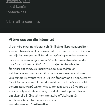
Nyheter & press
Jobb & karriär
Kontakta oss
Arla in other countries
Fler Arlasajter
Vi bryr oss om din integritet
Vi och våra
6
partners lagrar och får tillgång till personuppgifter
För ägare
som webbläsardata eller unika identifierare på din enhet . Genom
att välja Jag accepterar tillåter du att spårningstekniker används
Arlas kundportal
för de syften som anges under ”Vi och våra partners behandlar
Arla.com
data för att tillhandahålla”. . Om du väljer Avvisa alla eller
Falbygdens Ost
återkallar ditt samtycke inaktiveras de. Om spårare är
Arla webbshop
inaktiverade kan visst innehåll och vissa annonser som du ser
vara mindre relevanta för dig. Du kan återkomma till denna meny
Bildbank
för att ändra dina val eller återkalla ditt samtycke när som helst
genom att klicka på länken Visa syften längst ned på webbsidan
[eller den flytande ikonen längst ned till vänster på webbsidan,
om tillämpligt]. Dina val kommer att ha effekt inom vår
Följ oss
Webbplats. Mer information finns i vår
integritetspolicy.
Cookiepolicy