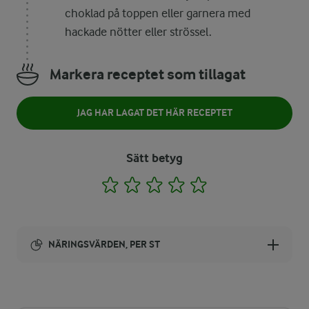
choklad på toppen eller garnera med
hackade nötter eller strössel.
Markera receptet som tillagat
JAG HAR LAGAT DET HÄR RECEPTET
Sätt betyg
1
2
3
4
5
NÄRINGSVÄRDEN, PER ST
Energi:
330 kcal