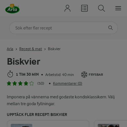
Sök på kategori eller ingrediens
Skriv in sökord för att få förslag
Arla
Recept & mat
Biskvier
Biskvier
1 TIM 30 MIN
Arbetstid: 40 min
•
FRYSBAR
(50)
Kommentarer (0)
•
Imponera på vännerna med godaste kondisklassikern. Välj
mellan tre goda fyllningar.
UPPTÄCK FLER RECEPT: BISKVIER