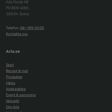
Arla Foods AB

PO BOX 4083

169 04  Solna
Telefon:
08−789 50 00
Kontakta oss
Arla.se
Start
Recept & mat
Produkter
Hälsa
Arlakadabra
Event & sponsring
Aktuellt
Om Arla