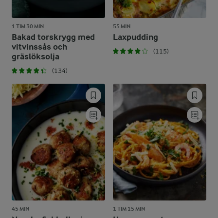
1 TIM 30 MIN
55 MIN
Bakad torskrygg med
Laxpudding
vitvinssås och
(115)
gräslöksolja
(134)
45 MIN
1 TIM 15 MIN