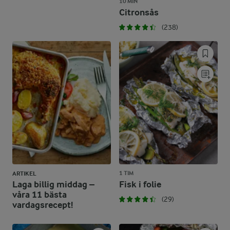
10 MIN
Citronsås
(238)
1 TIM
ARTIKEL
Laga billig middag –
Fisk i folie
våra 11 bästa
(29)
vardagsrecept!