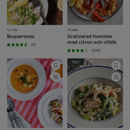
12 TIM
30 MIN
Boquerones
Gratinerad hummer
med citron och vitlök
(9)
(299)
Nytt