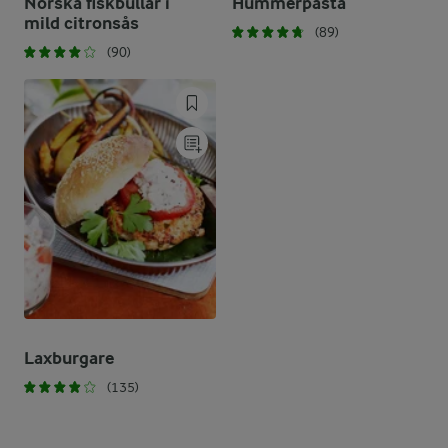
Norska fiskbullar i
Hummerpasta
mild citronsås
(89)
(90)
Laxburgare
(135)