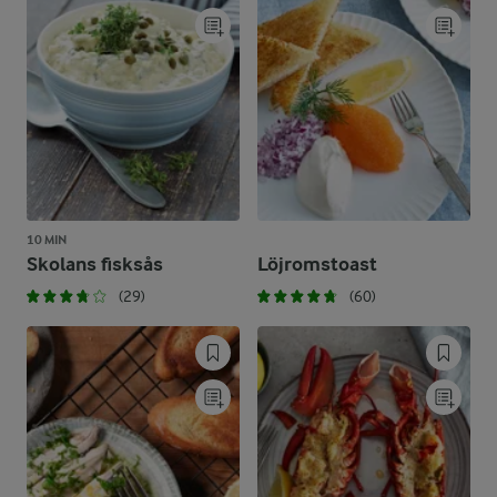
10 MIN
Skolans fisksås
Löjromstoast
(29)
(60)