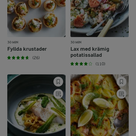
30 MIN
30 MIN
Fyllda krustader
Lax med krämig
potatissallad
(26)
(110)