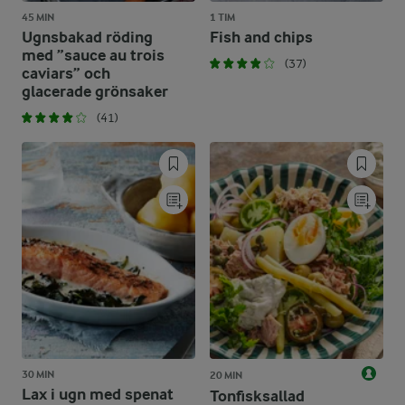
45 MIN
1 TIM
Ugnsbakad röding
Fish and chips
med ”sauce au trois
(37)
caviars” och
glacerade grönsaker
(41)
30 MIN
20 MIN
Lax i ugn med spenat
Tonfisksallad