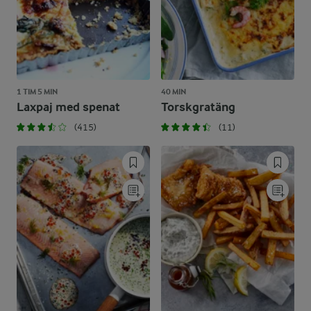
1 TIM 5 MIN
40 MIN
Laxpaj med spenat
Torskgratäng
(415)
(11)