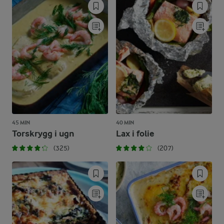
45 MIN
40 MIN
Torskrygg i ugn
Lax i folie
(325)
(207)