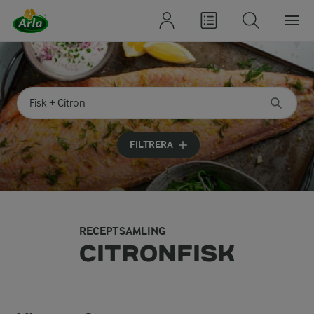
Sök på kategori eller ingrediens
Skriv in sökord för att få förslag
FILTRERA
RECEPTSAMLING
CITRONFISK