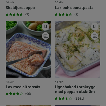
40 MIN
30 MIN
Skaldjurssoppa
Lax och spenatpasta
(7)
(9)
45 MIN
45 MIN
Lax med citronsås
Ugnsbakad torskrygg
med pepparrotskräm
(96)
(1241)