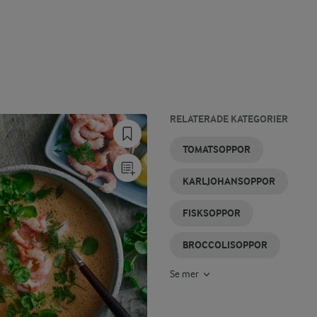
RELATERADE KATEGORIER
JORDÄRTSKOCKASOPPA
KANTARELLSOPPA
SOPPOR MED
SPENATSOPPA
LÖKSOPPA
SOPPOR
TOMATSOPPOR
CHAMPINJONER
KARLJOHANSOPPOR
FISKSOPPOR
BROCCOLISOPPOR
Se mer