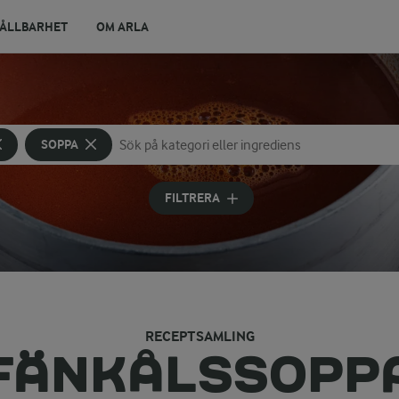
ÅLLBARHET
OM ARLA
SOPPA
Sök på kategori eller ingrediens
Skriv in sökord för att få förslag
FILTRERA
RECEPTSAMLING
FÄNKÅLSSOPP