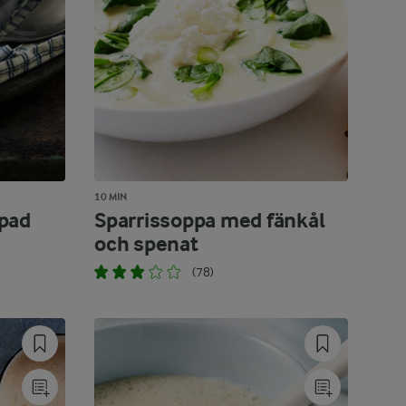
10 MIN
pad
Sparrissoppa med fänkål
och spenat
(78)