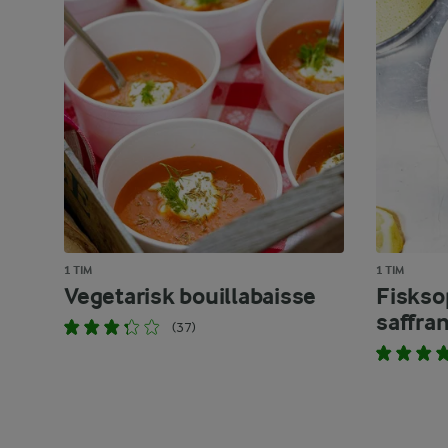
1 TIM
1 TIM
Vegetarisk bouillabaisse
Fiskso
saffra
(37)