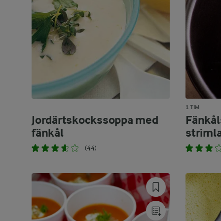
1 TIM
Jordärtskockssoppa med
Fänkå
fänkål
strimla
(44)