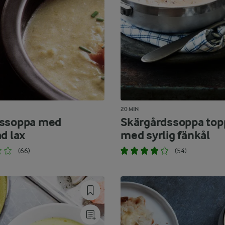
20 MIN
lssoppa med
Skärgårdssoppa top
d lax
med syrlig fänkål
(66)
(54)