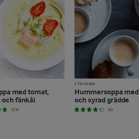
1 TIM 30 MIN
ppa med tomat,
Hummersoppa med c
n och fänkål
och syrad grädde
(23)
(6)