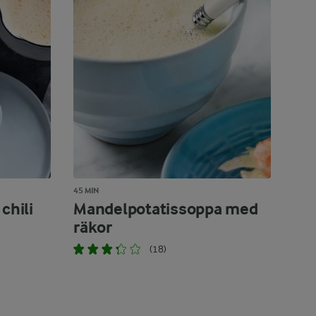
45 MIN
hili
Mandelpotatissoppa med
räkor
(18)