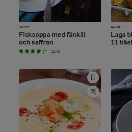
30 MIN
ARTIKEL
Fisksoppa med fänkål
Laga bi
och saffran
11 bäs
(206)