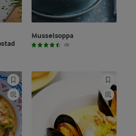
Musselsoppa
ostad
(9)