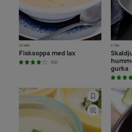
15 MIN
1 TIM
Fisksoppa med lax
Skaldj
hummer
(52)
gurka