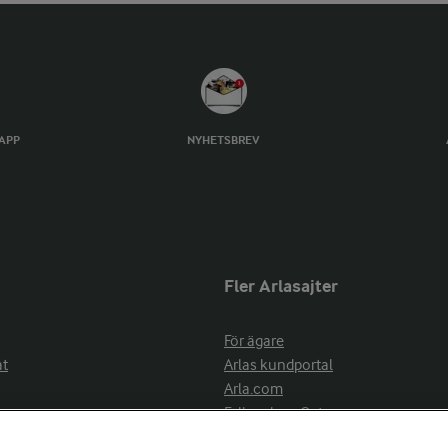
TAPP
NYHETSBREV
Fler Arlasajter
För ägare
at
Arlas kundportal
Arla.com
Falbygdens Ost
Arla webbshop