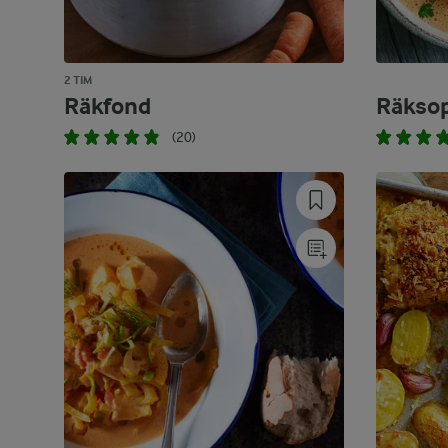
2 TIM
Räkfond
Räkso
(20)