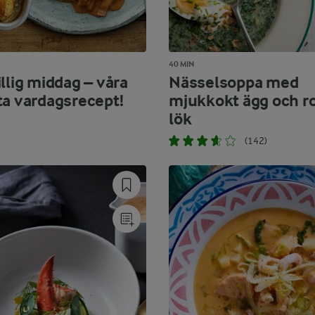
40 MIN
llig middag – våra
Nässelsoppa med
ta vardagsrecept!
mjukkokt ägg och r
lök
(142)