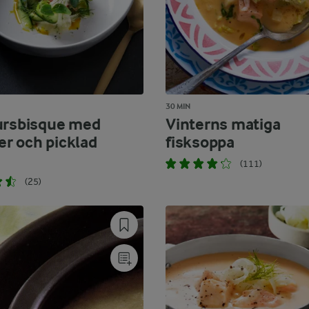
30 MIN
ursbisque med
Vinterns matiga
 och picklad
fisksoppa
(111)
(25)