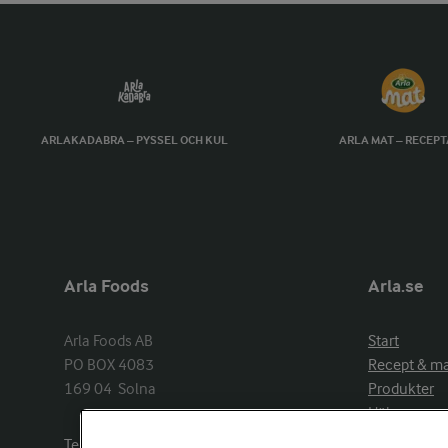
ARLAKADABRA – PYSSEL OCH KUL
ARLA MAT – RECEP
Arla Foods
Arla.se
Arla Foods AB

Start
PO BOX 4083

Recept & m
169 04  Solna
Produkter
Hälsa
Arlakadabra
Telefon:
08−789 50 00