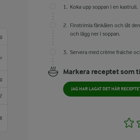
Koka upp soppan i en kastrull.
Finstrimla fänkålen och låt den
och lägg ner i soppan.
g
Servera med crème fraiche oc
er
Markera receptet som ti
g
JAG HAR LAGAT DET HÄR RECEPTE
2
dl
1