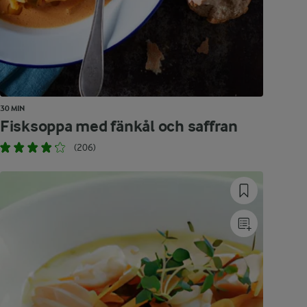
30 MIN
Fisksoppa med fänkål och saffran
(206)