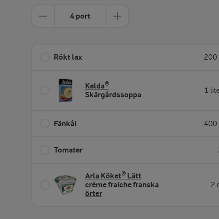
4 port
Rökt lax
200 
Kelda®
1 lit
Skärgårdssoppa
Fänkål
400 
Tomater
Arla Köket® Lätt
crème fraiche franska
2 
örter