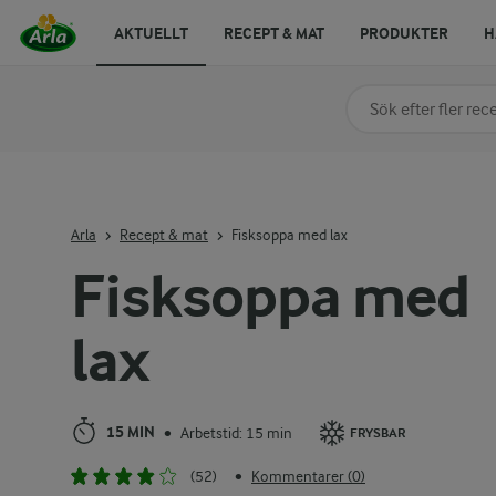
AKTUELLT
RECEPT & MAT
PRODUKTER
H
Sök på kategori elle
Skriv in sökord för at
Arla
Recept & mat
Fisksoppa med lax
Fisksoppa med
lax
15 MIN
Arbetstid: 15 min
•
FRYSBAR
(52)
Kommentarer (0)
•