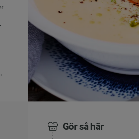
er
.
UT
Gör så här