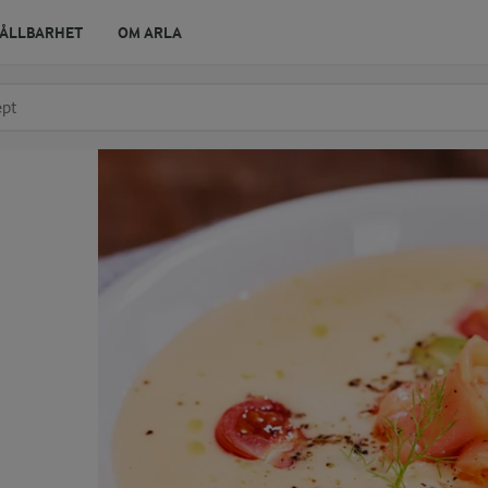
ÅLLBARHET
OM ARLA
r ingrediens
t få förslag