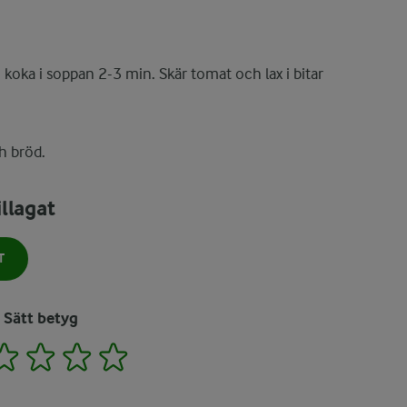
 koka i soppan 2-3 min. Skär tomat och lax i bitar
h bröd.
llagat
T
Sätt betyg
2
3
4
5