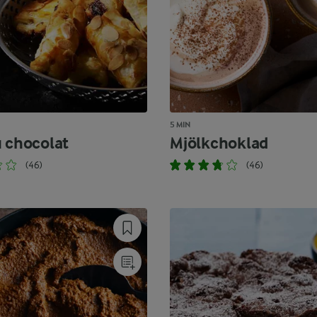
5 MIN
u chocolat
Mjölkchoklad
(46)
(46)