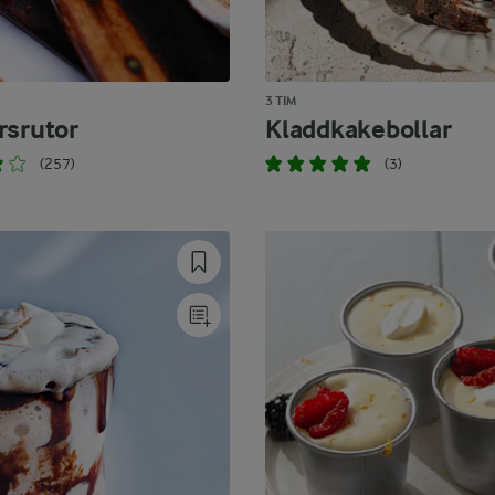
3 TIM
rsrutor
Kladdkakebollar
(257)
(3)