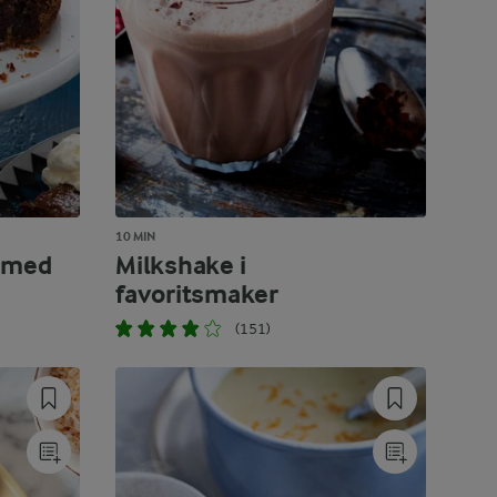
10 MIN
a med
Milkshake i
favoritsmaker
(151)