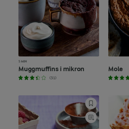
5 MIN
Muggmuffins i mikron
Mole
(31)