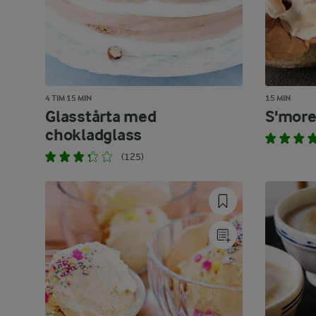
4 TIM 15 MIN
15 MIN
Glasstårta med
S'mores
chokladglass
(125)