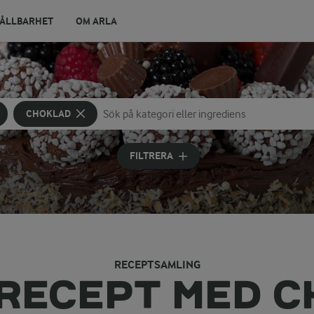
ÅLLBARHET
OM ARLA
CHOKLAD
Sök på kategori eller ingrediens
Skriv in sökord för att få förslag
FILTRERA
RECEPTSAMLING
RECEPT MED 