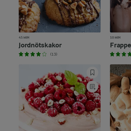
45 MIN
10 MIN
Jordnötskakor
Frapp
(13)