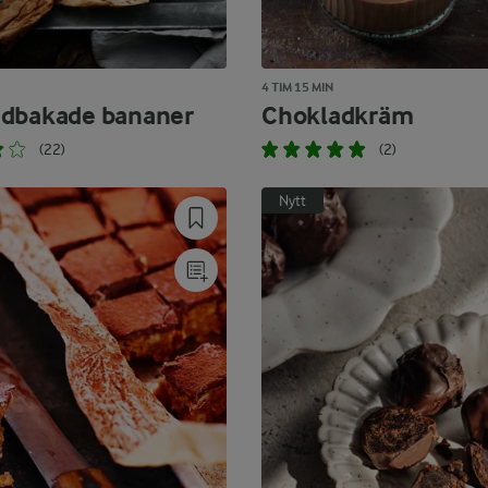
4 TIM 15 MIN
dbakade bananer
Chokladkräm
(22)
(2)
Nytt