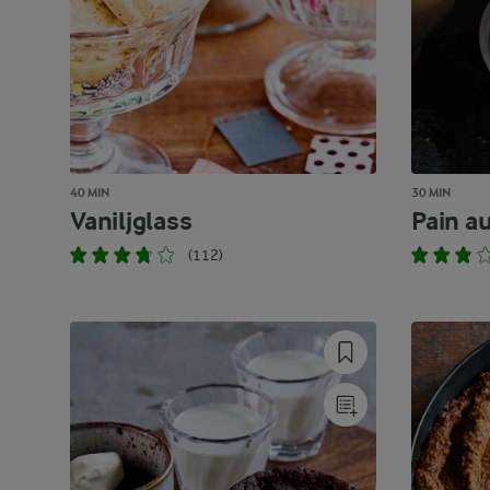
40 MIN
30 MIN
Vaniljglass
Pain a
(112)