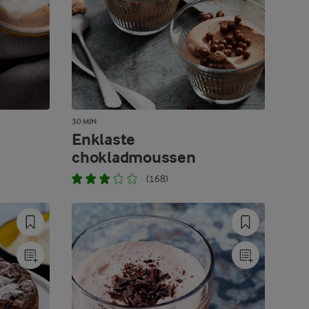
30 MIN
Enklaste
chokladmoussen
(168)