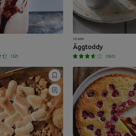
10 MIN
e
Äggtoddy
(32)
(361)