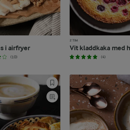
2 TIM
 i airfryer
Vit kladdkaka med h
(10)
(4)