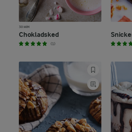
30 MIN
Chokladsked
Snicke
(1)