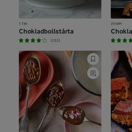
1 TIM
20 MIN
Chokladbollstårta
Chokla
(151)