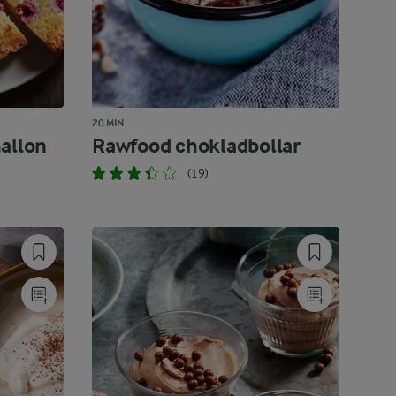
20 MIN
allon
Rawfood chokladbollar
(19)