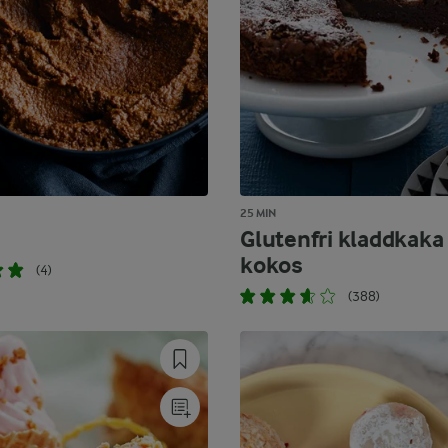
25 MIN
Glutenfri kladdkak
kokos
(4)
(388)