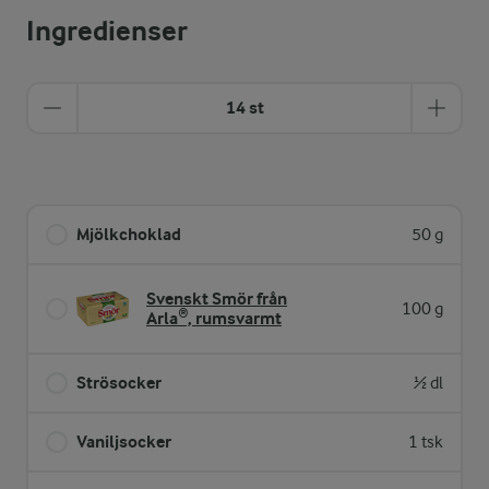
Ingredienser
14 st
Mjölkchoklad
50 g
Svenskt Smör från
100 g
Arla®, rumsvarmt
Strösocker
½ dl
Vaniljsocker
1 tsk