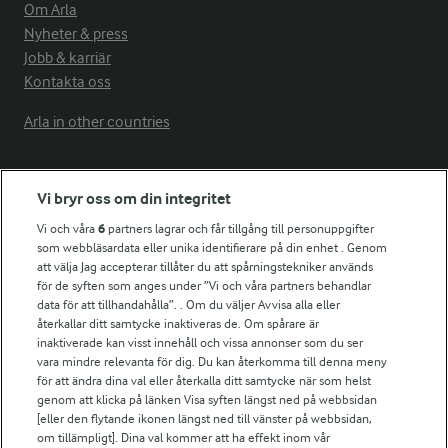
Om Arla
Nyheter & press
Jobb & karriär
Kontakta oss
Arla in other countries
Fler Arlasajter
Vi bryr oss om din integritet
Vi och våra
6
partners lagrar och får tillgång till personuppgifter
För ägare
som webbläsardata eller unika identifierare på din enhet . Genom
att välja Jag accepterar tillåter du att spårningstekniker används
Arlas kundportal
för de syften som anges under ”Vi och våra partners behandlar
Arla.com
data för att tillhandahålla”. . Om du väljer Avvisa alla eller
Falbygdens Ost
återkallar ditt samtycke inaktiveras de. Om spårare är
Arla webbshop
inaktiverade kan visst innehåll och vissa annonser som du ser
vara mindre relevanta för dig. Du kan återkomma till denna meny
Bildbank
för att ändra dina val eller återkalla ditt samtycke när som helst
genom att klicka på länken Visa syften längst ned på webbsidan
[eller den flytande ikonen längst ned till vänster på webbsidan,
om tillämpligt]. Dina val kommer att ha effekt inom vår