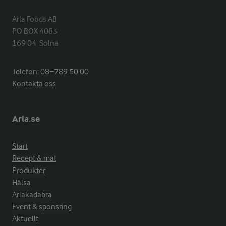
Arla Foods AB

PO BOX 4083

169 04  Solna
Telefon:
08−789 50 00
Kontakta oss
Arla.se
Start
Recept & mat
Produkter
Hälsa
Arlakadabra
Event & sponsring
Aktuellt