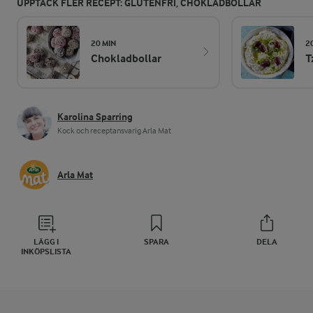
UPPTÄCK FLER RECEPT: GLUTENFRI, CHOKLADBOLLAR
20 MIN
2
Chokladbollar
T
Karolina Sparring
Kock och receptansvarig Arla Mat
Arla Mat
LÄGG I
SPARA
DELA
INKÖPSLISTA