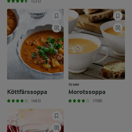
(121)
30 MIN
Köttfärssoppa
Morotssoppa
(463)
(708)