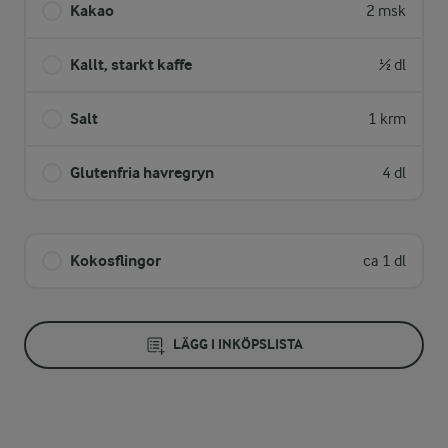
Kakao
2 msk
Kallt, starkt kaffe
½ dl
Salt
1 krm
Glutenfria havregryn
4 dl
Kokosflingor
ca 1 dl
LÄGG I INKÖPSLISTA