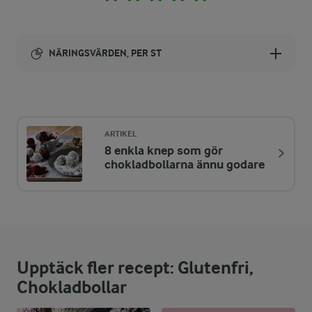
NÄRINGSVÄRDEN, PER ST
Energi:
145 kcal
ARTIKEL
8 enkla knep som gör
ENERGIDISTRIBUTION %
NÄRINGSVÄRDEN PER ST
chokladbollarna ännu godare
-
1,3 g
Fiber:
5,1 %
1,8 g
Protein:
Upptäck fler recept: Glutenfri,
58,1 %
9,5 g
Fett:
Chokladbollar
36,8 %
13,1 g
Kolhydrater: