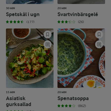
30 MIN
20 MIN
Spetskål i ugn
Svartvinbärsgelé
(177)
(26)
15 MIN
20 MIN
Asiatisk
Spenatsoppa
gurksallad
(862)