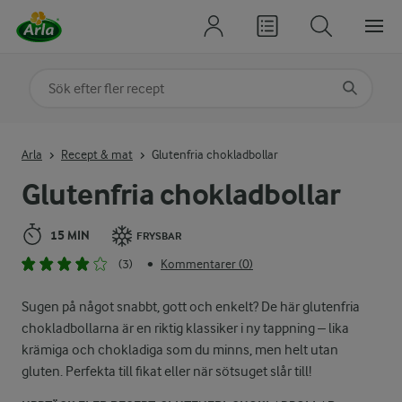
Sök på kategori eller ingrediens
Skriv in sökord för att få förslag
Arla
Recept & mat
Glutenfria chokladbollar
Glutenfria chokladbollar
15 MIN
FRYSBAR
(3)
Kommentarer (0)
•
Sugen på något snabbt, gott och enkelt? De här glutenfria
chokladbollarna är en riktig klassiker i ny tappning – lika
krämiga och chokladiga som du minns, men helt utan
gluten. Perfekta till fikat eller när sötsuget slår till!