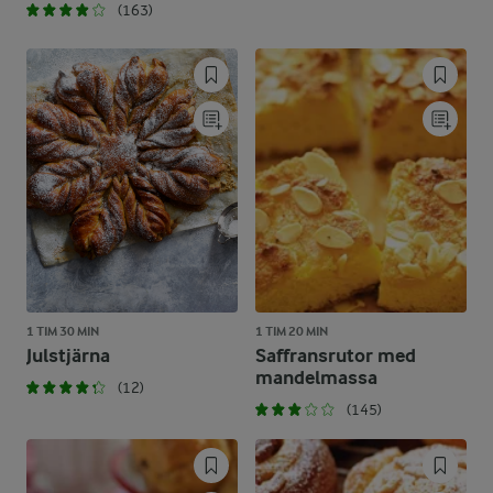
(163)
1 TIM 30 MIN
1 TIM 20 MIN
Julstjärna
Saffransrutor med
mandelmassa
(12)
(145)