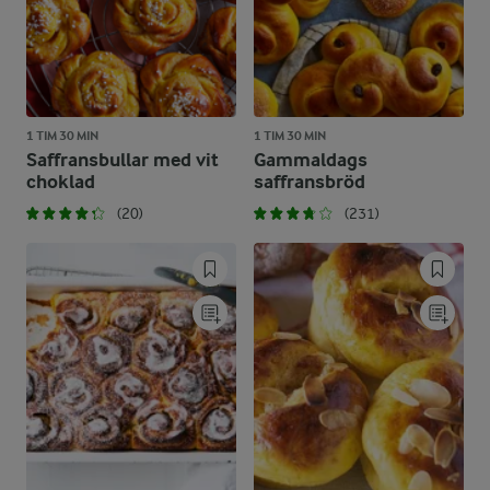
1 TIM 30 MIN
1 TIM 30 MIN
Saffransbullar med vit
Gammaldags
choklad
saffransbröd
(20)
(231)