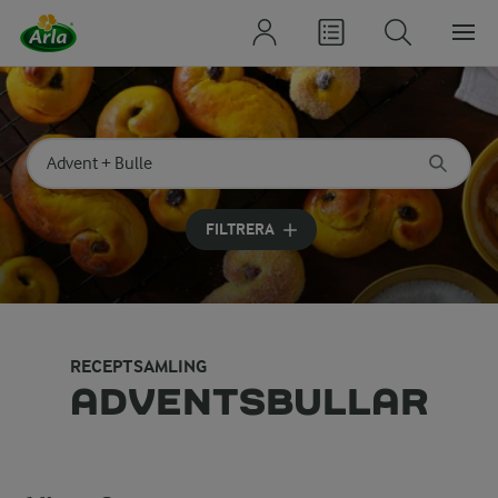
Sök på kategori eller ingrediens
Skriv in sökord för att få förslag
FILTRERA
RECEPTSAMLING
ADVENTSBULLAR