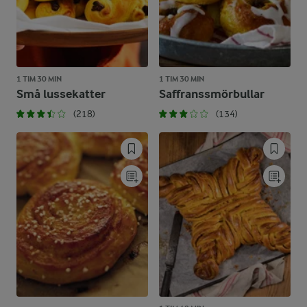
1 TIM 30 MIN
1 TIM 30 MIN
Små lussekatter
Saffranssmörbullar
(218)
(134)