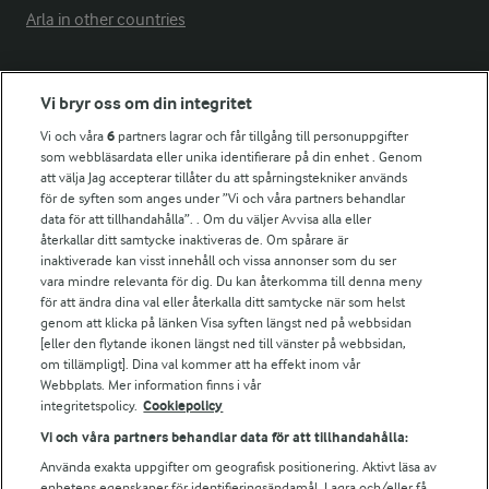
Arla in other countries
Fler Arlasajter
Vi bryr oss om din integritet
Vi och våra
6
partners lagrar och får tillgång till personuppgifter
För ägare
som webbläsardata eller unika identifierare på din enhet . Genom
att välja Jag accepterar tillåter du att spårningstekniker används
Arlas kundportal
för de syften som anges under ”Vi och våra partners behandlar
Arla.com
data för att tillhandahålla”. . Om du väljer Avvisa alla eller
Falbygdens Ost
återkallar ditt samtycke inaktiveras de. Om spårare är
Arla webbshop
inaktiverade kan visst innehåll och vissa annonser som du ser
vara mindre relevanta för dig. Du kan återkomma till denna meny
Bildbank
för att ändra dina val eller återkalla ditt samtycke när som helst
genom att klicka på länken Visa syften längst ned på webbsidan
[eller den flytande ikonen längst ned till vänster på webbsidan,
om tillämpligt]. Dina val kommer att ha effekt inom vår
Följ oss
Webbplats. Mer information finns i vår
integritetspolicy.
Cookiepolicy
Vi och våra partners behandlar data för att tillhandahålla:
Använda exakta uppgifter om geografisk positionering. Aktivt läsa av
enhetens egenskaper för identifieringsändamål. Lagra och/eller få