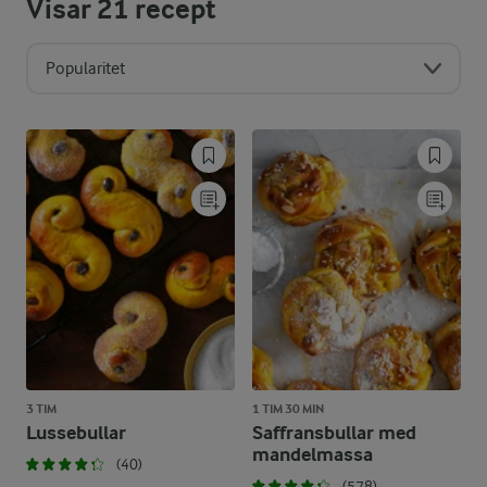
Visar
21
recept
Popularitet
3 TIM
1 TIM 30 MIN
Lussebullar
Saffransbullar med
mandelmassa
(40)
(578)