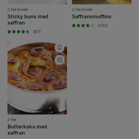
2 TIM 30 MIN
1 TIM 30 MIN
Sticky buns med
Saffransmuffins
saffran
(191)
(87)
2 TIM
Butterkaka med
saffran