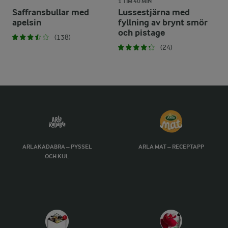
1 TIM 40 MIN
Saffransbullar med
Lussestjärna med
apelsin
fyllning av brynt smör
och pistage
(138)
(24)
ARLAKADABRA – PYSSEL
ARLA MAT – RECEPTAPP
OCH KUL