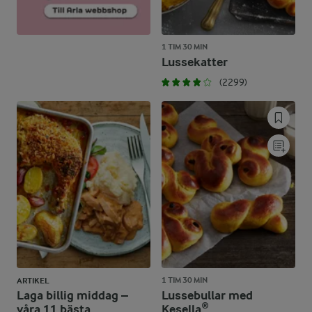
1 TIM 30 MIN
Lussekatter
(2299)
1 TIM 30 MIN
ARTIKEL
Laga billig middag –
Lussebullar med
våra 11 bästa
Kesella®