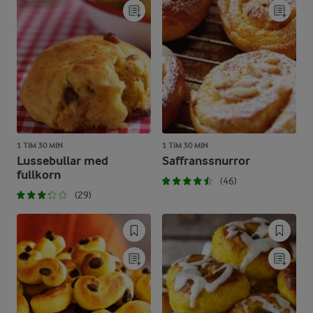
1 TIM 30 MIN
1 TIM 30 MIN
Lussebullar med
Saffranssnurror
fullkorn
(46)
(29)