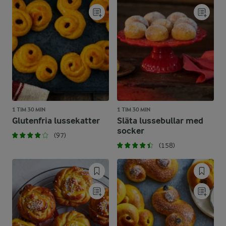
1 TIM 30 MIN
1 TIM 30 MIN
Glutenfria lussekatter
Släta lussebullar med
socker
(97)
(158)