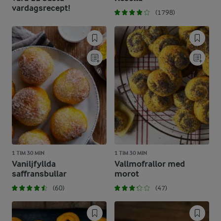
vardagsrecept!
(1798)
1 TIM 30 MIN
1 TIM 30 MIN
Vaniljfyllda
Vallmofrallor med
saffransbullar
morot
(60)
(47)