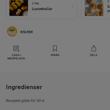
1 
3 TIM
S
Lussebullar
m
Arla Mat
LÄGG I
SPARA
DELA
INKÖPSLISTA
Ingredienser
Receptet gäller för 50 st