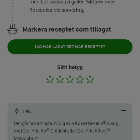
min. Låt svalna på galler. Sikta ev över
florsocker vid servering.
Markera receptet som tillagat
JAG HAR LAGAT DET HÄR RECEPTET
Sätt betyg
1
2
3
4
5
TIPS:
Det går bra att byta 250 g Arla Köket Kesella® kvarg
mot 2 dl Arla Ko® Gräddfil eller 2 dl Arla Köket®
Matyoghurt.