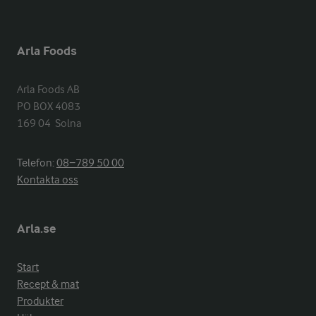
Arla Foods
Arla Foods AB

PO BOX 4083

169 04  Solna
Telefon:
08−789 50 00
Kontakta oss
Arla.se
Start
Recept & mat
Produkter