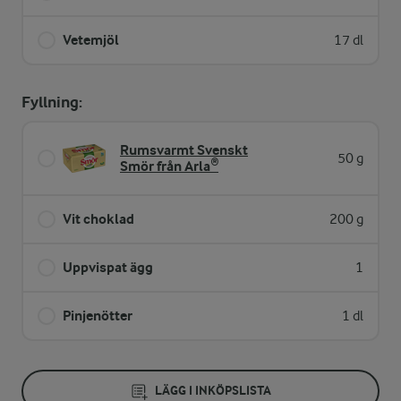
Vetemjöl
17 dl
Fyllning:
Rumsvarmt Svenskt
50 g
Smör från Arla®
Vit choklad
200 g
Uppvispat ägg
1
Pinjenötter
1 dl
LÄGG I INKÖPSLISTA