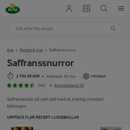
Sök på kategori eller ingrediens
Skriv in sökord för att få förslag
Arla
Recept & mat
Saffranssnurror
Saffranssnurror
1 TIM 30 MIN
Arbetstid: 30 min
•
FRYSBAR
(46)
Kommentarer (0)
•
Saffransbullar på nytt sätt med vit, krämig choklad i
fyllningen.
UPPTÄCK FLER RECEPT: LUSSEBULLAR