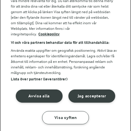
vara mindre relevanta för dig. Du kan återkomma till denna meny
Bildbank
för att ändra dina val eller återkalla ditt samtycke när som helst
genom att klicka på länken Visa syften längst ned på webbsidan
[eller den flytande ikonen längst ned till vänster på webbsidan,
om tillämpligt]. Dina val kommer att ha effekt inom vår
Följ oss
Webbplats. Mer information finns i vår
integritetspolicy.
Cookiepolicy
Vi och våra partners behandlar data för att tillhandahålla:
Använda exakta uppgifter om geografisk positionering. Aktivt läsa av
enhetens egenskaper för identifieringsändamål. Lagra och/eller få
åtkomst till information på en enhet. Personanpassad reklam och
innehåll, reklam- och innehållsmätning, forskning angående
målgrupp och tjänsteutveckling.
Lista över partner (leverantörer)
© 2026 Arla Foods
Ändra cookie-inställningar
Avvisa alla
Jag accepterar
Integritetspolicy
Om cookies
Visa syften
GÖR SÅ HÄR
INGREDIENSER