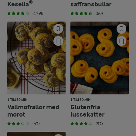
Kesella®
saffransbullar
(1798)
(60)
1 TIM 30 MIN
1 TIM 30 MIN
Vallmofrallor med
Glutenfria
morot
lussekatter
(47)
(97)