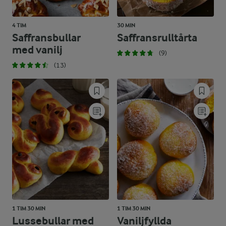
4 TIM
30 MIN
Saffransbullar
Saffransrulltårta
med vanilj
(9)
(13)
1 TIM 30 MIN
1 TIM 30 MIN
Lussebullar med
Vaniljfyllda