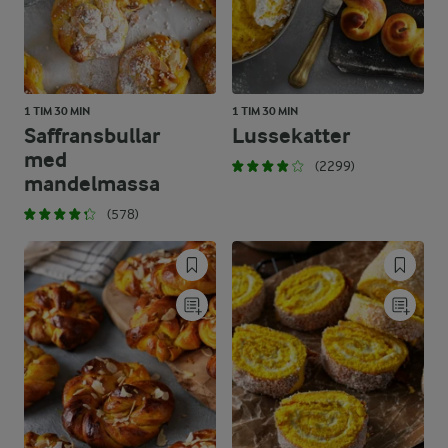
1 TIM 30 MIN
1 TIM 30 MIN
Saffransbullar
Lussekatter
med
(2299)
mandelmassa
(578)