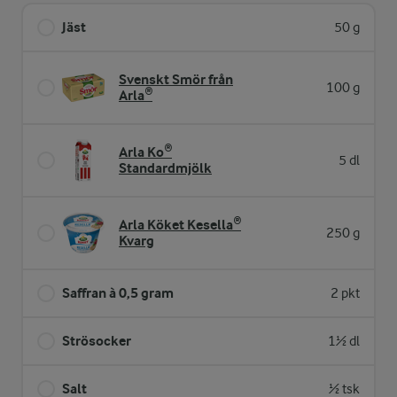
Jäst
50 g
Svenskt Smör från
100 g
Arla®
Arla Ko®
5 dl
Standardmjölk
Arla Köket Kesella®
250 g
Kvarg
Saffran à 0,5 gram
2 pkt
Strösocker
1½ dl
Salt
½ tsk