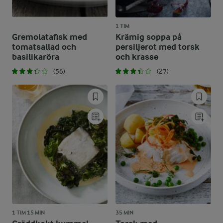
1 TIM
Gremolatafisk med
Krämig soppa på
tomatsallad och
persiljerot med torsk
basilikaröra
och krasse
(56)
(27)
1 TIM 15 MIN
35 MIN