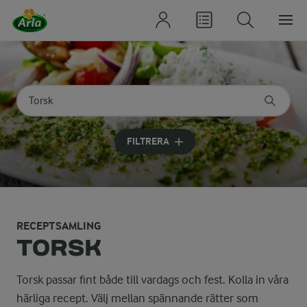
Sök på kategori eller ingrediens
Skriv in sökord för att få förslag
FILTRERA
RECEPTSAMLING
TORSK
Torsk passar fint både till vardags och fest. Kolla in våra
härliga recept. Välj mellan spännande rätter som