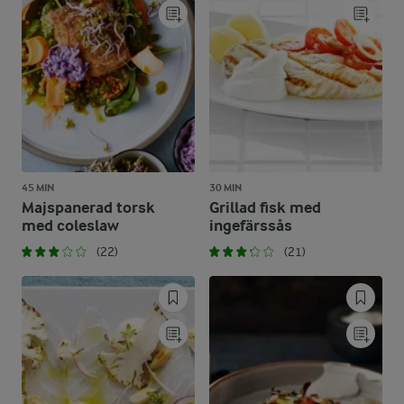
45 MIN
30 MIN
Majspanerad torsk
Grillad fisk med
med coleslaw
ingefärssås
(22)
(21)