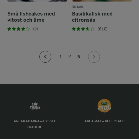
30 MIN
Små fishcakes med
Basilikafisk med
vitost och lime
citronsås
(7)
(610)
3
1
2
ARLAKADABRA – PYSSEL
ARLA MAT – RECEPTAPP
OCH KUL