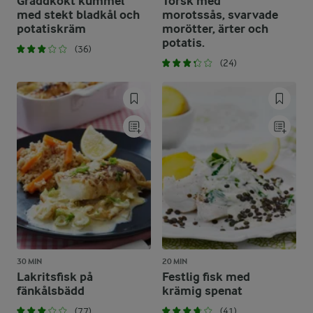
Gräddkokt kummel
Torsk med
med stekt bladkål och
morotssås, svarvade
potatiskräm
morötter, ärter och
potatis.
(36)
(24)
30 MIN
20 MIN
Lakritsfisk på
Festlig fisk med
fänkålsbädd
krämig spenat
(77)
(41)