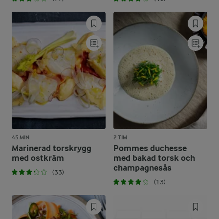
45 MIN
2 TIM
Marinerad torskrygg
Pommes duchesse
med ostkräm
med bakad torsk och
champagnesås
(33)
(13)