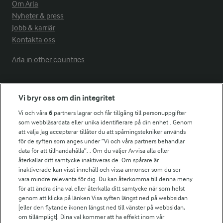
Om Arla
Nyheter & press
Jobb & karriär
Kontakta oss
Arla in other countries
Fler Arlasajter
Vi bryr oss om din integritet
Vi och våra
6
partners lagrar och får tillgång till personuppgifter
För ägare
som webbläsardata eller unika identifierare på din enhet . Genom
att välja Jag accepterar tillåter du att spårningstekniker används
Arlas kundportal
för de syften som anges under ”Vi och våra partners behandlar
Arla.com
data för att tillhandahålla”. . Om du väljer Avvisa alla eller
Falbygdens Ost
återkallar ditt samtycke inaktiveras de. Om spårare är
Arla webbshop
inaktiverade kan visst innehåll och vissa annonser som du ser
vara mindre relevanta för dig. Du kan återkomma till denna meny
Bildbank
för att ändra dina val eller återkalla ditt samtycke när som helst
genom att klicka på länken Visa syften längst ned på webbsidan
[eller den flytande ikonen längst ned till vänster på webbsidan,
om tillämpligt]. Dina val kommer att ha effekt inom vår