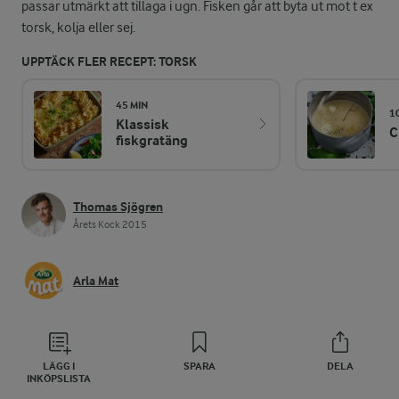
passar utmärkt att tillaga i ugn. Fisken går att byta ut mot t ex
torsk, kolja eller sej.
UPPTÄCK FLER RECEPT: TORSK
45 MIN
1
Klassisk
C
fiskgratäng
Thomas Sjögren
Årets Kock 2015
Arla Mat
LÄGG I
SPARA
DELA
INKÖPSLISTA