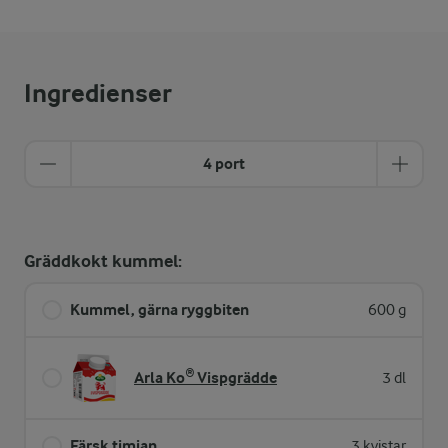
Ingredienser
4 port
Gräddkokt kummel:
Kummel, gärna ryggbiten
600 g
Arla Ko® Vispgrädde
3 dl
Färsk timjan
3 kvistar