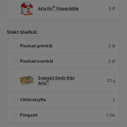
Arla Ko® Vispgrädde
3 dl
Stekt bladkål:
Plockad grönkål
2 dl
Plockad svartkål
2 dl
Svenskt Smör från
25 g
Arla®
Vitlöksklyfta
1
Flingsalt
1 tsk