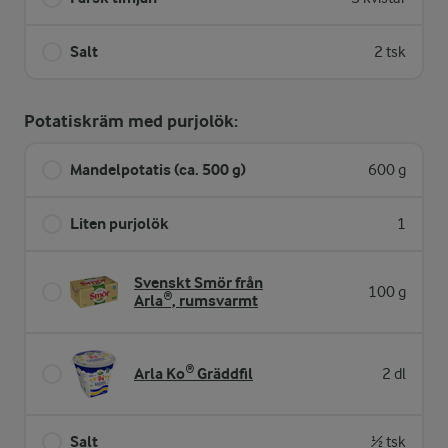
Salt
2 tsk
Potatiskräm med purjolök:
Mandelpotatis (ca. 500 g)
600 g
Liten purjolök
1
Svenskt Smör från
100 g
Arla®, rumsvarmt
Arla Ko® Gräddfil
2 dl
Salt
½ tsk