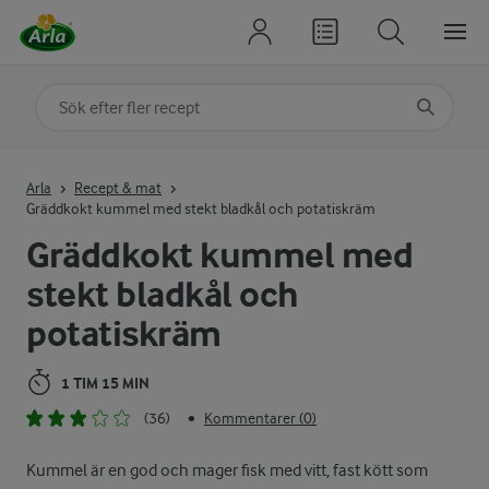
Sök på kategori eller ingrediens
Skriv in sökord för att få förslag
Arla
Recept & mat
Gräddkokt kummel med stekt bladkål och potatiskräm
Gräddkokt kummel med
stekt bladkål och
potatiskräm
1 TIM 15 MIN
(36)
Kommentarer (0)
•
Kummel är en god och mager fisk med vitt, fast kött som