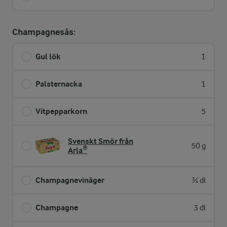
Champagnesås:
Gul lök
1
Palsternacka
1
Vitpepparkorn
5
Svenskt Smör från
50 g
Arla®
Champagnevinäger
¾ dl
Champagne
3 dl