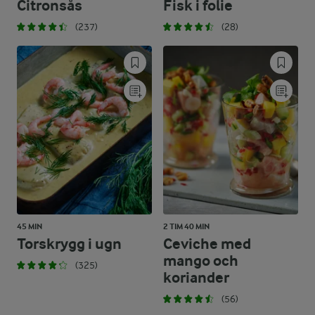
Citronsås
Fisk i folie
(237)
(28)
45 MIN
2 TIM 40 MIN
Torskrygg i ugn
Ceviche med
mango och
(325)
koriander
(56)