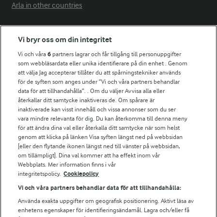
Arla in other countries
Fler Arlasajter
Vi bryr oss om din integritet
Vi och våra
6
partners lagrar och får tillgång till personuppgifter
som webbläsardata eller unika identifierare på din enhet . Genom
För ägare
att välja Jag accepterar tillåter du att spårningstekniker används
Arlas kundportal
för de syften som anges under ”Vi och våra partners behandlar
Arla.com
data för att tillhandahålla”. . Om du väljer Avvisa alla eller
Falbygdens Ost
återkallar ditt samtycke inaktiveras de. Om spårare är
inaktiverade kan visst innehåll och vissa annonser som du ser
Arla webbshop
vara mindre relevanta för dig. Du kan återkomma till denna meny
Bildbank
för att ändra dina val eller återkalla ditt samtycke när som helst
genom att klicka på länken Visa syften längst ned på webbsidan
[eller den flytande ikonen längst ned till vänster på webbsidan,
om tillämpligt]. Dina val kommer att ha effekt inom vår
Följ oss
Webbplats. Mer information finns i vår
integritetspolicy.
Cookiepolicy
Vi och våra partners behandlar data för att tillhandahålla:
Använda exakta uppgifter om geografisk positionering. Aktivt läsa av
enhetens egenskaper för identifieringsändamål. Lagra och/eller få