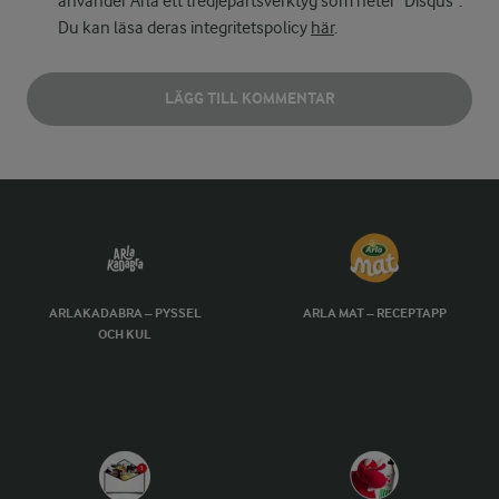
använder Arla ett tredjepartsverktyg som heter "Disqus".
Du kan läsa deras integritetspolicy
här
.
LÄGG TILL KOMMENTAR
ARLAKADABRA – PYSSEL
ARLA MAT – RECEPTAPP
OCH KUL