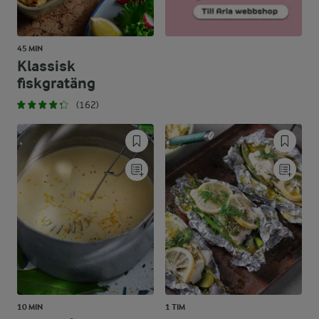
45 MIN
Klassisk
fiskgratäng
(162)
10 MIN
1 TIM