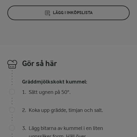
LÄGG I INKÖPSLISTA
Gör så här
Gräddmjölkskokt kummel:
Sätt ugnen på 50°.
Koka upp grädde, timjan och salt.
Lägg bitarna av kummel i en liten
ugnssäker form. Häll över