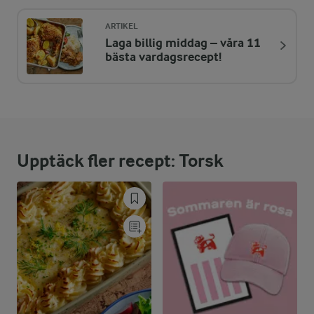
1289 kcal
ARTIKEL
Laga billig middag – våra 11
ENERGIDISTRIBUTION %
NÄRINGSVÄRDEN PER PORT
bästa vardagsrecept!
-
8,1 g
Fiber:
11,4 %
36,1 g
Protein:
Upptäck fler recept: Torsk
70,8 %
103,2 g
Fett:
13,8 %
43,8 g
Kolhydrater: