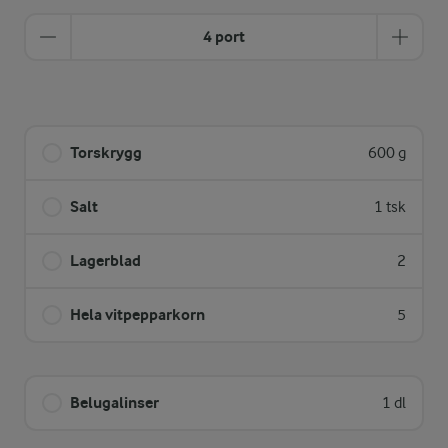
4 port
Torskrygg
600 g
Salt
1 tsk
Lagerblad
2
Hela vitpepparkorn
5
Belugalinser
1 dl