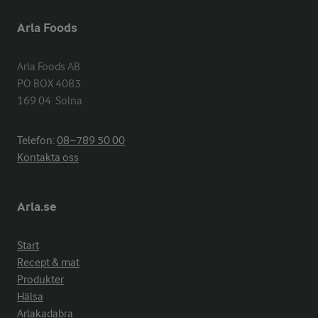
Arla Foods
Arla Foods AB

PO BOX 4083

169 04  Solna
Telefon:
08−789 50 00
Kontakta oss
Arla.se
Start
Recept & mat
Produkter
Hälsa
Arlakadabra