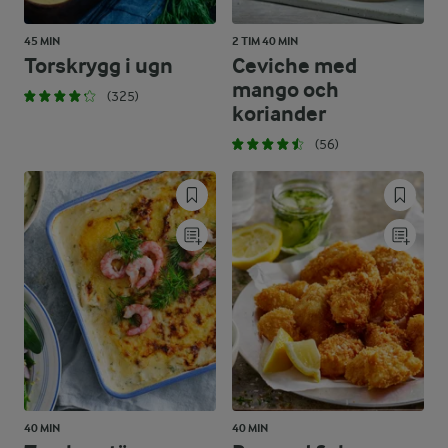
45 MIN
2 TIM 40 MIN
Torskrygg i ugn
Ceviche med
mango och
(325)
koriander
(56)
40 MIN
40 MIN