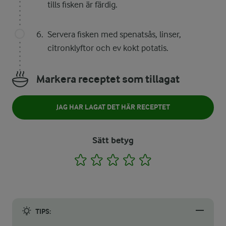
tills fisken är färdig.
Servera fisken med spenatsås, linser,
citronklyftor och ev kokt potatis.
Markera receptet som tillagat
JAG HAR LAGAT DET HÄR RECEPTET
Sätt betyg
1
2
3
4
5
TIPS: