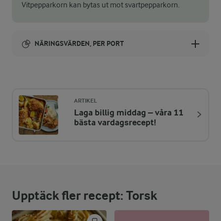
Vitpepparkorn kan bytas ut mot svartpepparkorn.
NÄRINGSVÄRDEN, PER PORT
Energi:
387 kcal
ARTIKEL
Laga billig middag – våra 11
ENERGIDISTRIBUTION %
NÄRINGSVÄRDEN PER PORT
bästa vardagsrecept!
-
6,8 g
Fiber:
37,6 %
35,8 g
Protein:
Upptäck fler recept: Torsk
46,6 %
20,4 g
Fett: