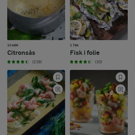
10 MIN
1 TIM
Citronsås
Fisk i folie
(238)
(30)