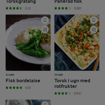
Torskgratäng
Panerad fisk
(11)
(102)
45 MIN
50 MIN
Fisk bordelaise
Torsk i ugn med
rotfrukter
(15)
(191)