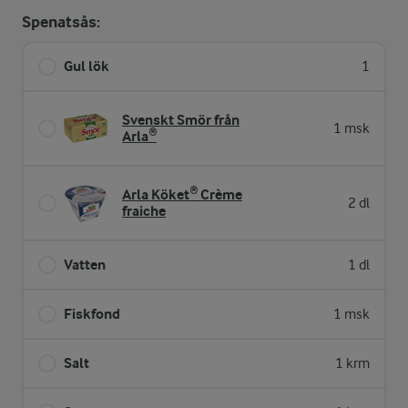
Spenatsås:
Gul lök
1
Svenskt Smör från
1 msk
Arla®
Arla Köket® Crème
2 dl
fraiche
Vatten
1 dl
Fiskfond
1 msk
Salt
1 krm