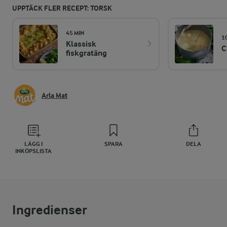
UPPTÄCK FLER RECEPT: TORSK
45 MIN
1
Klassisk
C
fiskgratäng
Arla Mat
LÄGG I
SPARA
DELA
INKÖPSLISTA
Ingredienser