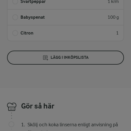
Svartpeppar
1 krm
Babyspenat
100 g
Citron
1
LÄGG I INKÖPSLISTA
Gör så här
Skölj och koka linserna enligt anvisning på