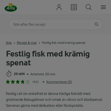
Sök på kategori eller ingrediens
Skriv in sökord för att få förslag
Arla
Recept & mat
Festlig fisk med krämig spenat
Festlig fisk med krämig
spenat
20 MIN
Arbetstid: 20 min
•
(41)
Kommentarer (0)
•
Festlig i all sin enkelhet är denna härliga fiskrätt med
gnistrande Belugalinser och smak av citron och bladspenat.
Serveras gärna med delikatess eller färskpotatis.