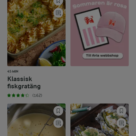
15,8 %
15 g
Kolhydrater:
45 MIN
Klassisk
fiskgratäng
(162)