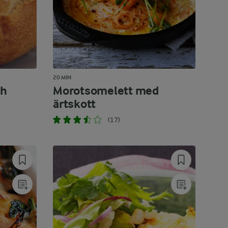
20 MIN
ch
Morotsomelett med
ärtskott
(17)