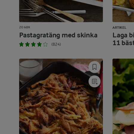
20 MIN
ARTIKEL
Pastagratäng med skinka
Laga bi
11 bäs
(824)