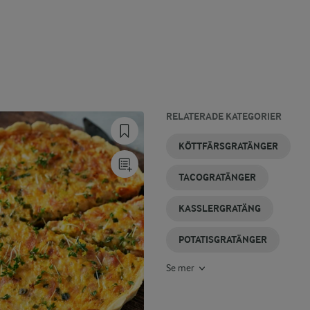
RELATERADE KATEGORIER
KYCKLINGGRATÄNGER
FALUKORVSGRATÄNG
PASTAGRATÄNGER
FISKGRATÄNGER
GRATÄNGER
SKINKSÅS
KÖTTFÄRSGRATÄNGER
TACOGRATÄNGER
KASSLERGRATÄNG
POTATISGRATÄNGER
Se mer