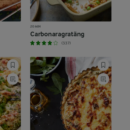
20 MIN
Carbonaragratäng
(337)