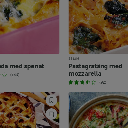
25 MIN
åda med spenat
Pastagratäng med
mozzarella
(144)
(92)