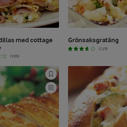
illas med cottage
Grönsaksgratäng
e
(119)
(100)