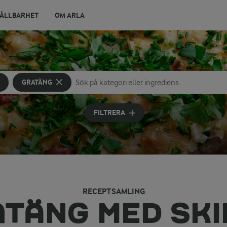
ÅLLBARHET
OM ARLA
GRATÄNG
Sök på kategori eller ingrediens
Skriv in sökord för att få förslag
FILTRERA
RECEPTSAMLING
TÄNG MED SK