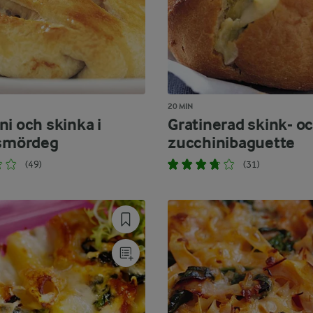
20 MIN
ni och skinka i
Gratinerad skink- o
 smördeg
zucchinibaguette
(49)
(31)