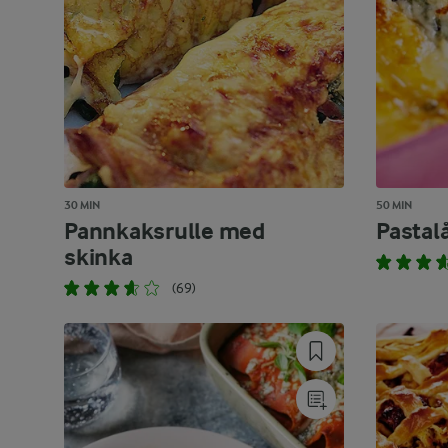
30 MIN
50 MIN
Pannkaksrulle med
Pastal
skinka
(69)