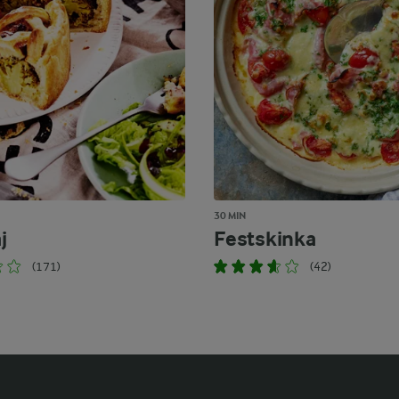
30 MIN
j
Festskinka
(171)
(42)