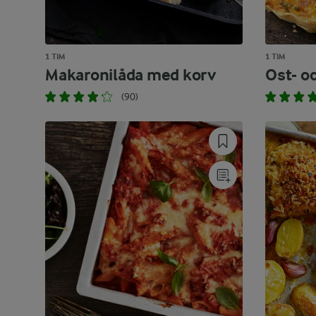
1 TIM
1 TIM
Makaronilåda med korv
Ost- o
(90)