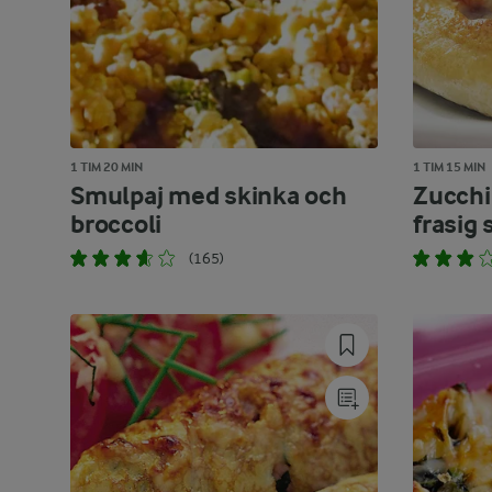
1 TIM 20 MIN
1 TIM 15 MIN
Smulpaj med skinka och
Zucchi
broccoli
frasig
(165)