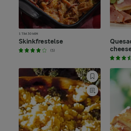
1 TIM 30 MIN
Skinkfrestelse
Quesad
chees
(5)