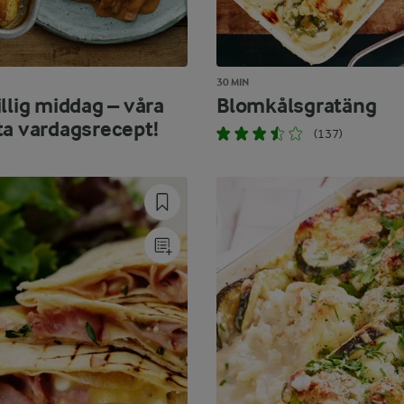
30 MIN
llig middag – våra
Blomkålsgratäng
ta vardagsrecept!
(137)