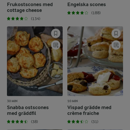
Frukostscones med
Engelska scones
cottage cheese
(188)
(134)
30 MIN
10 MIN
Snabba ostscones
Vispad grädde med
med gräddfil
crème fraiche
(38)
(31)