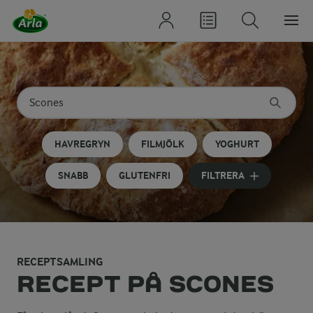
Sök på kategori eller ingrediens
Skriv in sökord för att få förslag
HAVREGRYN
FILMJÖLK
YOGHURT
SNABB
GLUTENFRI
FILTRERA
RECEPTSAMLING
RECEPT PÅ SCONES