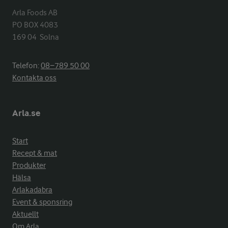
Arla Foods AB

PO BOX 4083

169 04  Solna
Telefon:
08−789 50 00
Kontakta oss
Arla.se
Start
Recept & mat
Produkter
Hälsa
Arlakadabra
Event & sponsring
Aktuellt
Om Arla