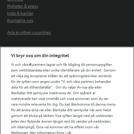
Nyheter & press
Jobb & karriär
Kontakta oss
Arla in other countries
Fler Arlasajter
Vi bryr oss om din integritet
Vi och våra
6
partners lagrar och får tillgång till personuppgifter
För ägare
som webbläsardata eller unika identifierare på din enhet . Genom
att välja Jag accepterar tillåter du att spårningstekniker används
Arlas kundportal
för de syften som anges under ”Vi och våra partners behandlar
Arla.com
data för att tillhandahålla”. . Om du väljer Avvisa alla eller
Falbygdens Ost
återkallar ditt samtycke inaktiveras de. Om spårare är
Arla webbshop
inaktiverade kan visst innehåll och vissa annonser som du ser
vara mindre relevanta för dig. Du kan återkomma till denna meny
Bildbank
för att ändra dina val eller återkalla ditt samtycke när som helst
genom att klicka på länken Visa syften längst ned på webbsidan
[eller den flytande ikonen längst ned till vänster på webbsidan,
om tillämpligt]. Dina val kommer att ha effekt inom vår
Följ oss
Webbplats. Mer information finns i vår