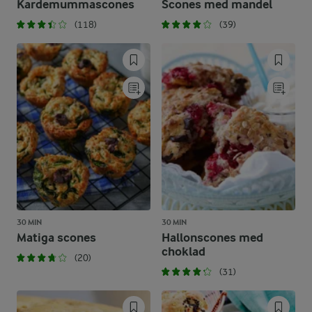
Kardemummascones
Scones med mandel
(118)
(39)
30 MIN
30 MIN
Matiga scones
Hallonscones med
choklad
(20)
(31)