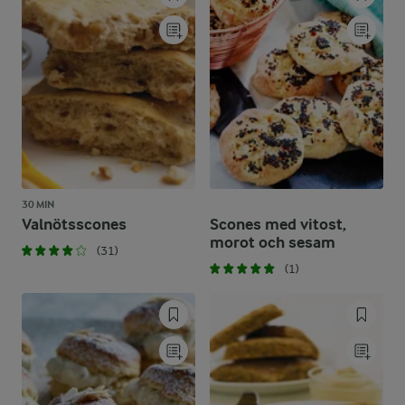
30 MIN
Valnötsscones
Scones med vitost,
morot och sesam
(31)
(1)