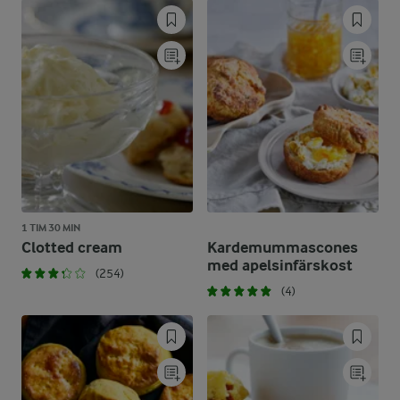
1 TIM 30 MIN
Clotted cream
Kardemummascones
med apelsinfärskost
(254)
(4)