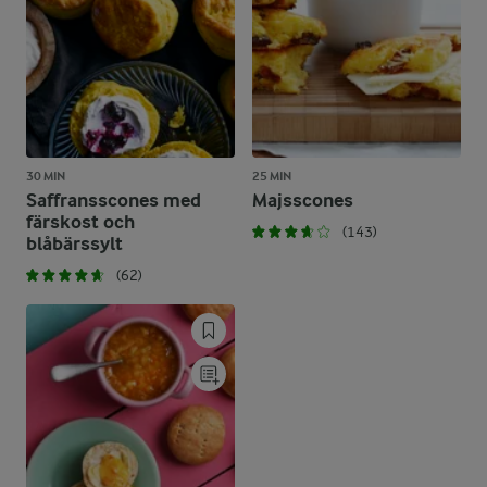
30 MIN
25 MIN
Saffransscones med
Majsscones
färskost och
(143)
blåbärssylt
(62)