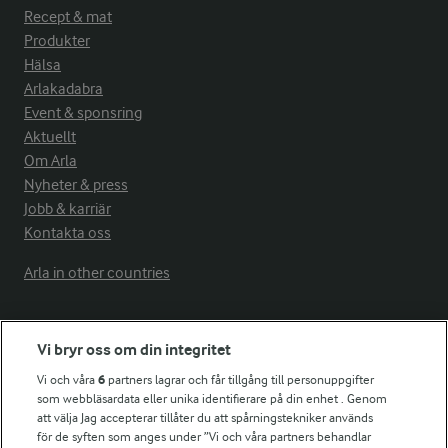
Recept & mat
Produkter
Hälsa
Arlakadabra
Event & sponsring
Aktuellt
Om Arla
Nyheter & press
Jobb & karriär
Kontakta oss
Arla in other countries
Fler Arlasajter
Vi bryr oss om din integritet
Vi och våra
6
partners lagrar och får tillgång till personuppgifter
För ägare
som webbläsardata eller unika identifierare på din enhet . Genom
att välja Jag accepterar tillåter du att spårningstekniker används
Arlas kundportal
för de syften som anges under ”Vi och våra partners behandlar
Arla.com