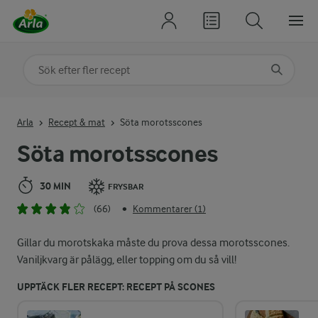
Sök på kategori eller ingrediens
Skriv in sökord för att få förslag
Arla
Recept & mat
Söta morotsscones
Söta morotsscones
30 MIN
FRYSBAR
(66)
Kommentarer (1)
•
Gillar du morotskaka måste du prova dessa morotsscones.
Vaniljkvarg är pålägg, eller topping om du så vill!
UPPTÄCK FLER RECEPT: RECEPT PÅ SCONES