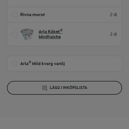
Rivna morot
2 dl
Arla Köket®
2 dl
Minifraiche
Arla® Mild kvarg vanilj
LÄGG I INKÖPSLISTA