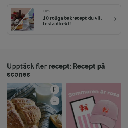
242 kcal
TIPS
10 roliga bakrecept du vill
ENERGIDISTRIBUTION %
NÄRINGSVÄRDEN PER BIT
testa direkt!
-
2,2 g
Fiber:
7,2 %
4,3 g
Protein:
Upptäck fler recept: Recept på
37,6 %
10,3 g
Fett:
scones
55,2 %
32,9 g
Kolhydrater: