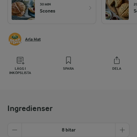
30 MIN
2
Scones
S
Arla Mat
LÄGG I
SPARA
DELA
INKÖPSLISTA
Ingredienser
8 bitar