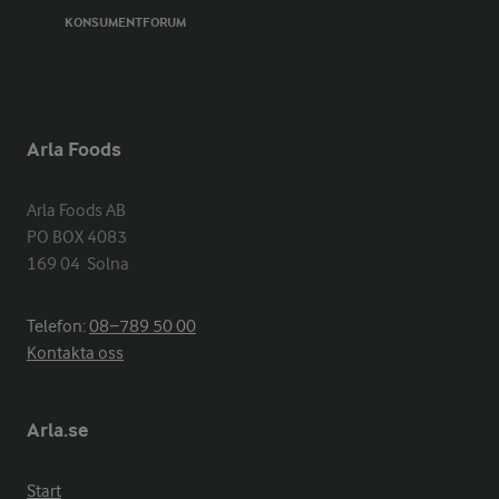
KONSUMENTFORUM
Arla Foods
Arla Foods AB

PO BOX 4083

169 04  Solna
Telefon:
08−789 50 00
Kontakta oss
Arla.se
Start