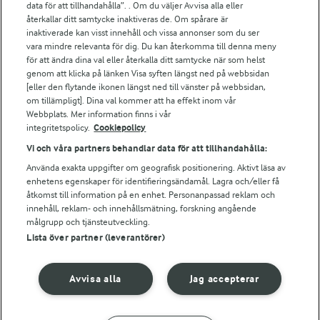
data för att tillhandahålla”. . Om du väljer Avvisa alla eller
Falbygdens Ost
återkallar ditt samtycke inaktiveras de. Om spårare är
Arla webbshop
inaktiverade kan visst innehåll och vissa annonser som du ser
vara mindre relevanta för dig. Du kan återkomma till denna meny
Bildbank
för att ändra dina val eller återkalla ditt samtycke när som helst
genom att klicka på länken Visa syften längst ned på webbsidan
[eller den flytande ikonen längst ned till vänster på webbsidan,
om tillämpligt]. Dina val kommer att ha effekt inom vår
Följ oss
Webbplats. Mer information finns i vår
integritetspolicy.
Cookiepolicy
Vi och våra partners behandlar data för att tillhandahålla:
Använda exakta uppgifter om geografisk positionering. Aktivt läsa av
enhetens egenskaper för identifieringsändamål. Lagra och/eller få
åtkomst till information på en enhet. Personanpassad reklam och
innehåll, reklam- och innehållsmätning, forskning angående
målgrupp och tjänsteutveckling.
Lista över partner (leverantörer)
© 2026 Arla Foods
Ändra cookie-inställningar
Avvisa alla
Jag accepterar
Integritetspolicy
Om cookies