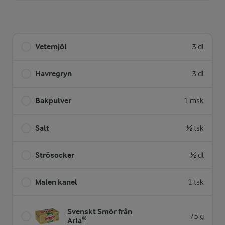
Vetemjöl
3 dl
Havregryn
3 dl
Bakpulver
1 msk
Salt
½ tsk
Strösocker
½ dl
Malen kanel
1 tsk
Svenskt Smör från
75 g
Arla®