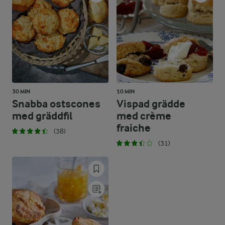
30 MIN
10 MIN
Snabba ostscones
Vispad grädde
med gräddfil
med crème
fraiche
(38)
(31)