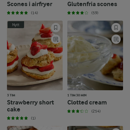
Scones i airfryer
Glutenfria scones
(14)
(59)
Nytt
3 TIM
1 TIM 30 MIN
Strawberry short
Clotted cream
cake
(254)
(1)