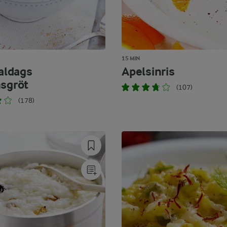
15 MIN
ldags
Apelsinris
nsgröt
(107)
(178)