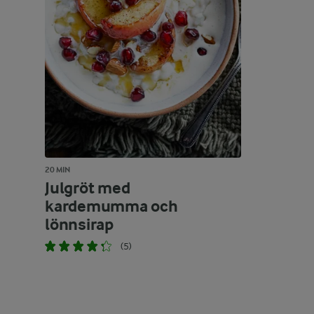
20 MIN
Julgröt med
kardemumma och
lönnsirap
(5)