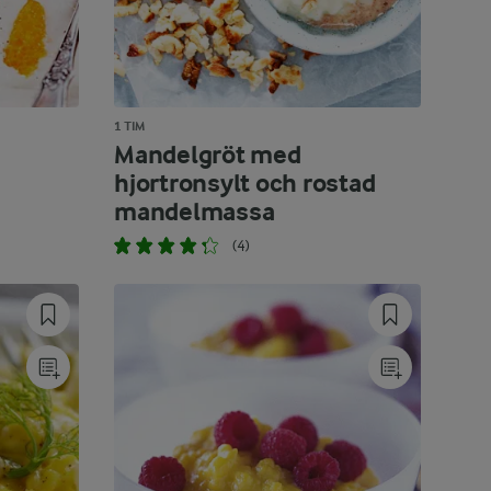
1 TIM
Mandelgröt med
hjortronsylt och rostad
mandelmassa
(4)