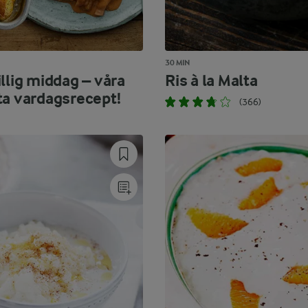
30 MIN
llig middag – våra
Ris à la Malta
ta vardagsrecept!
(366)