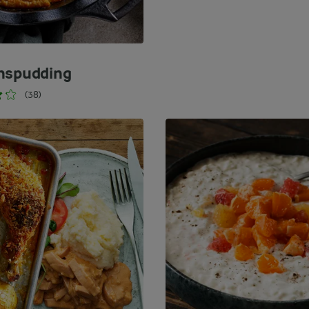
nspudding
(38)