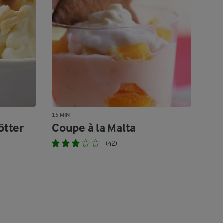
15 MIN
ötter
Coupe à la Malta
(42)