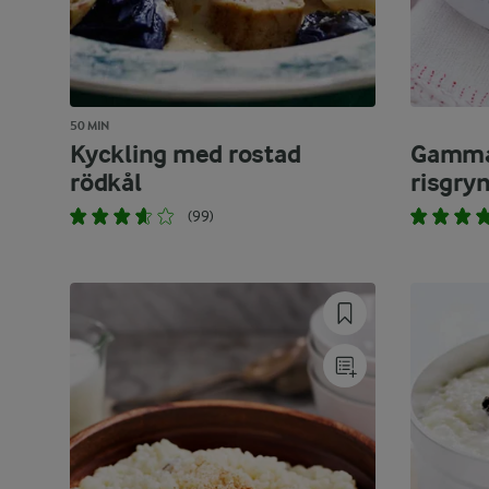
50 MIN
Kyckling med rostad
Gamma
rödkål
risgry
(99)