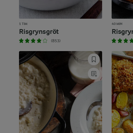
1 TIM
40 MIN
Risgrynsgröt
Risgry
(853)