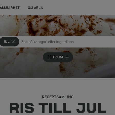
ÅLLBARHET
OM ARLA
JUL
Sök på kategori eller ingrediens
Skriv in sökord för att få förslag
FILTRERA
RECEPTSAMLING
RIS TILL JUL