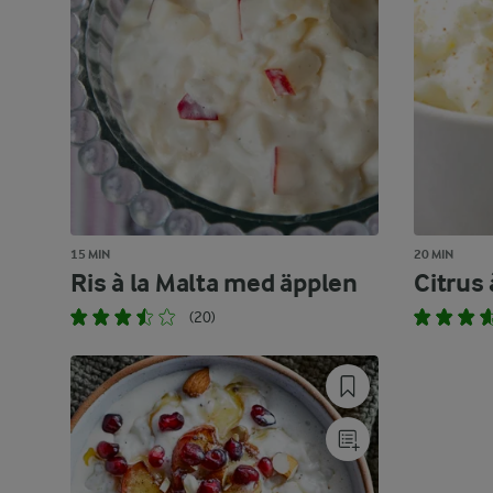
15 MIN
20 MIN
Ris à la Malta med äpplen
Citrus 
(20)