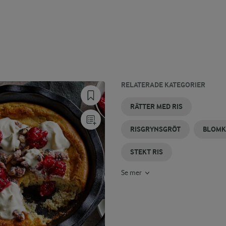
RELATERADE KATEGORIER
FULLKORNSRIS
KÖTTFÄRSSÅS
BLÅBÄRSRIS
NYA
KÖTTFÄRS
RISKAKA
RÄTTER MED RIS
MED RIS
JULRECEPT
MED RIS
RISGRYNSGRÖT
BLOMK
STEKT RIS
Se mer