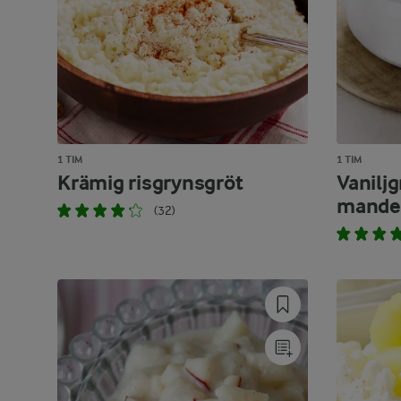
1 TIM
1 TIM
Krämig risgrynsgröt
Vanilj
mande
(32)