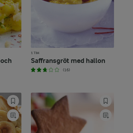
1 TIM
 och
Saffransgröt med hallon
(16)