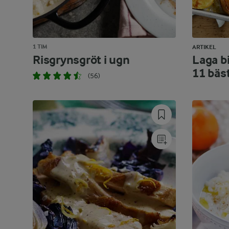
1 TIM
ARTIKEL
Risgrynsgröt i ugn
Laga bi
11 bäs
(56)