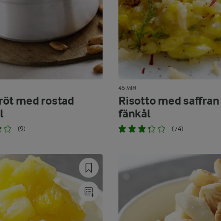
45 MIN
gröt med rostad
Risotto med saffran
l
fänkål
(9)
(74)