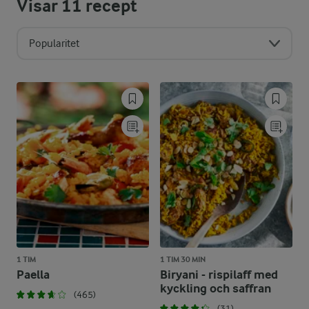
Visar
11
recept
Popularitet
1 TIM
1 TIM 30 MIN
Paella
Biryani - rispilaff med
kyckling och saffran
(465)
(31)