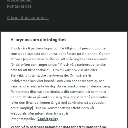
Kontakta oss
Arla in other countries
Fler Arlasajter
Vi bryr oss om din integritet
Vi och våra
6
partners lagrar och får tillgång till personuppgifter
För ägare
som webbläsardata eller unika identifierare på din enhet . Genom
att välja Jag accepterar tillåter du att spårningstekniker används
Arlas kundportal
för de syften som anges under ”Vi och våra partners behandlar
Arla.com
data för att tillhandahålla”. . Om du väljer Avvisa alla eller
Falbygdens Ost
återkallar ditt samtycke inaktiveras de. Om spårare är
Arla webbshop
inaktiverade kan visst innehåll och vissa annonser som du ser
vara mindre relevanta för dig. Du kan återkomma till denna meny
Bildbank
för att ändra dina val eller återkalla ditt samtycke när som helst
genom att klicka på länken Visa syften längst ned på webbsidan
[eller den flytande ikonen längst ned till vänster på webbsidan,
om tillämpligt]. Dina val kommer att ha effekt inom vår
Följ oss
Webbplats. Mer information finns i vår
integritetspolicy.
Cookiepolicy
Vi och våra partners behandlar data för att tillhandahålla: