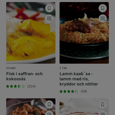
20 MIN
2 TIM
Fisk i saffran- och
Lamm kaab´sa -
kokossås
lamm med ris,
kryddor och nötter
(234)
(59)