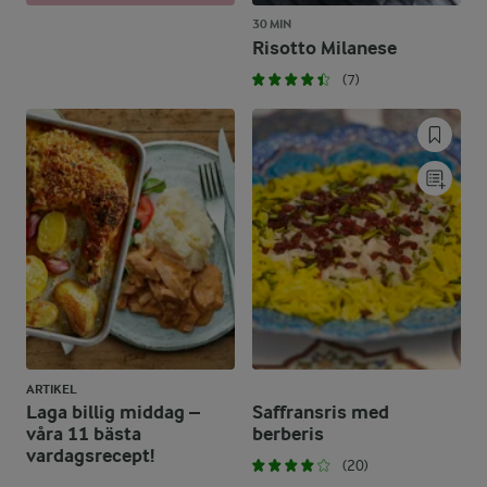
30 MIN
Risotto Milanese
(7)
ARTIKEL
Laga billig middag –
Saffransris med
våra 11 bästa
berberis
vardagsrecept!
(20)