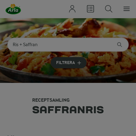
Sök på kategori eller ingrediens
Skriv in sökord för att få förslag
FILTRERA
RECEPTSAMLING
SAFFRANRIS