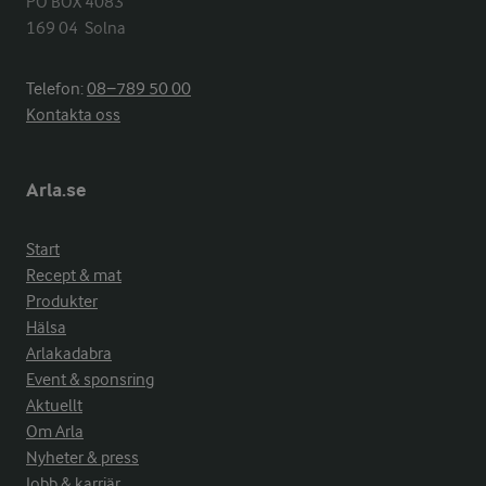
PO BOX 4083

169 04  Solna
Telefon:
08−789 50 00
Kontakta oss
Arla.se
Start
Recept & mat
Produkter
Hälsa
Arlakadabra
Event & sponsring
Aktuellt
Om Arla
Nyheter & press
Jobb & karriär