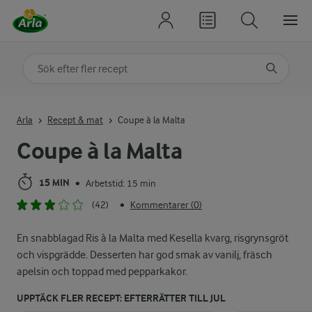
Sök på kategori eller ingrediens
Skriv in sökord för att få förslag
Arla
Recept & mat
Coupe à la Malta
Coupe à la Malta
15 MIN
Arbetstid: 15 min
•
(42)
Kommentarer (0)
•
En snabblagad Ris à la Malta med Kesella kvarg, risgrynsgröt
och vispgrädde. Desserten har god smak av vanilj, fräsch
apelsin och toppad med pepparkakor.
UPPTÄCK FLER RECEPT: EFTERRÄTTER TILL JUL