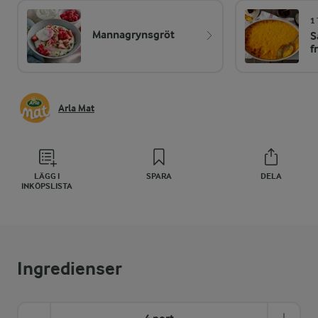
1
Mannagrynsgröt
S
f
Arla Mat
LÄGG I
SPARA
DELA
INKÖPSLISTA
Ingredienser