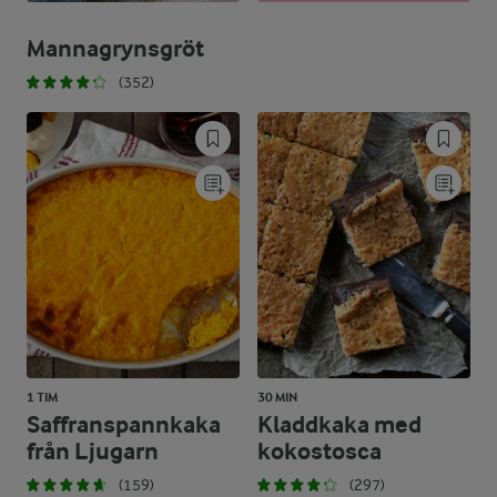
Mannagrynsgröt
(352)
1 TIM
30 MIN
Saffranspannkaka
Kladdkaka med
från Ljugarn
kokostosca
(159)
(297)