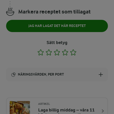
Markera receptet som tillagat
JAG HAR LAGAT DET HÄR RECEPTET
Sätt betyg
1
2
3
4
5
NÄRINGSVÄRDEN, PER PORT
Energi:
221 kcal
ARTIKEL
Laga billig middag – våra 11
ENERGIDISTRIBUTION %
NÄRINGSVÄRDEN PER PORT