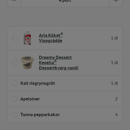
4 port
Arla Köket®
1 dl
Vispgrädde
Dreamy Dessert
Kesella®
1 dl
Dessertkvarg vanilj
Kall risgrynsgröt
1 dl
Apelsiner
2
Tunna pepparkakor
4