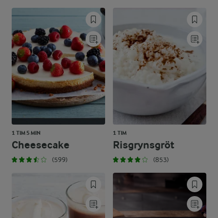
1 TIM 5 MIN
1 TIM
Cheesecake
Risgrynsgröt
(599)
(853)