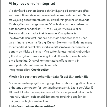
Fler Arlasajter
Vi bryr oss om din integritet
Vi och våra
6
partners lagrar och får tillgång till personuppgifter
För ägare
som webbläsardata eller unika identifierare på din enhet . Genom
att välja Jag accepterar tillåter du att spårningstekniker används
Arlas kundportal
för de syften som anges under ”Vi och våra partners behandlar
Arla.com
data för att tillhandahålla”. . Om du väljer Avvisa alla eller
Falbygdens Ost
återkallar ditt samtycke inaktiveras de. Om spårare är
Arla webbshop
inaktiverade kan visst innehåll och vissa annonser som du ser
vara mindre relevanta för dig. Du kan återkomma till denna meny
Bildbank
för att ändra dina val eller återkalla ditt samtycke när som helst
genom att klicka på länken Visa syften längst ned på webbsidan
[eller den flytande ikonen längst ned till vänster på webbsidan,
om tillämpligt]. Dina val kommer att ha effekt inom vår
Följ oss
Webbplats. Mer information finns i vår
integritetspolicy.
Cookiepolicy
Vi och våra partners behandlar data för att tillhandahålla:
Använda exakta uppgifter om geografisk positionering. Aktivt läsa av
enhetens egenskaper för identifieringsändamål. Lagra och/eller få
åtkomst till information på en enhet. Personanpassad reklam och
innehåll, reklam- och innehållsmätning, forskning angående
målgrupp och tjänsteutveckling.
Lista över partner (leverantörer)