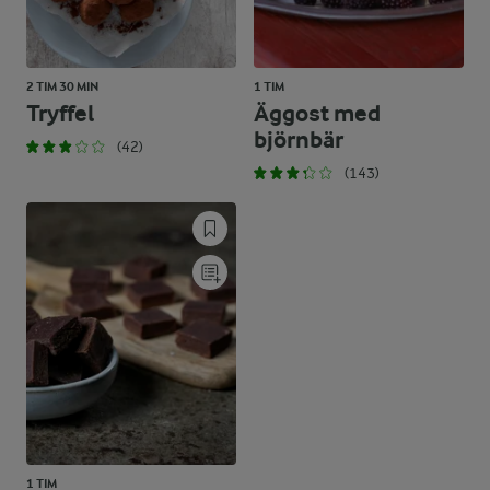
2 TIM 30 MIN
1 TIM
Tryffel
Äggost med
björnbär
(42)
(143)
1 TIM