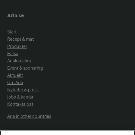
Arla.se
Start
Recept & mat
Produkter
Hälsa
Arlakadabra
Event & sponsring
Aktuellt
Om Arla
Nyheter & press
Jobb & karriär
Kontakta oss
Arla in other countries