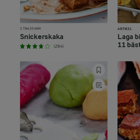
1 TIM 20 MIN
ARTIKEL
Snickerskaka
Laga bi
11 bäs
(284)