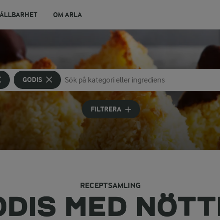
ÅLLBARHET
OM ARLA
GODIS
Sök på kategori eller ingrediens
Skriv in sökord för att få förslag
FILTRERA
RECEPTSAMLING
ODIS MED NÖTT