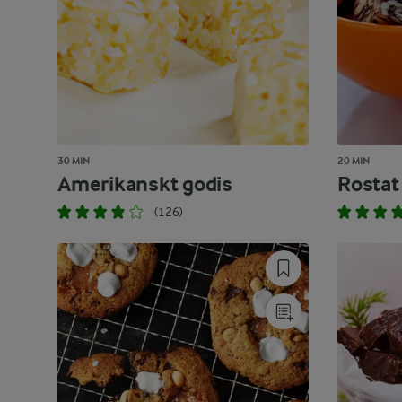
30 MIN
20 MIN
Amerikanskt godis
Rostat
(126)