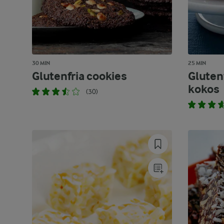
30 MIN
25 MIN
Glutenfria cookies
Gluten
kokos
(30)