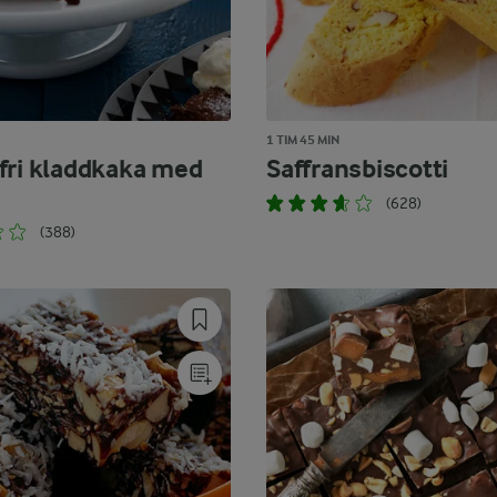
1 TIM 45 MIN
fri kladdkaka med
Saffransbiscotti
(628)
(388)