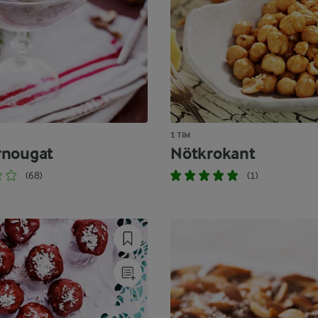
1 TIM
rnougat
Nötkrokant
(68)
(1)