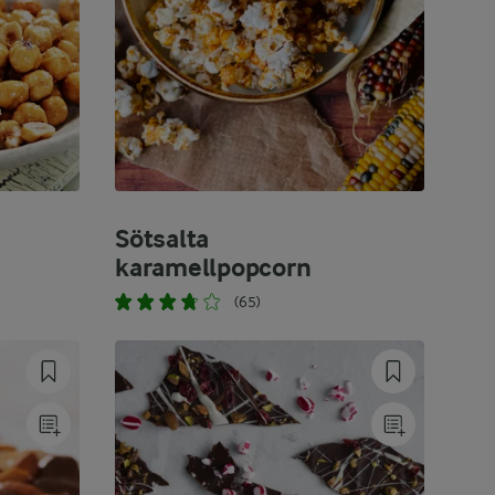
Sötsalta
karamellpopcorn
(65)