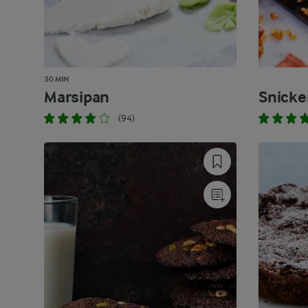
30 MIN
Marsipan
Snicke
(94)