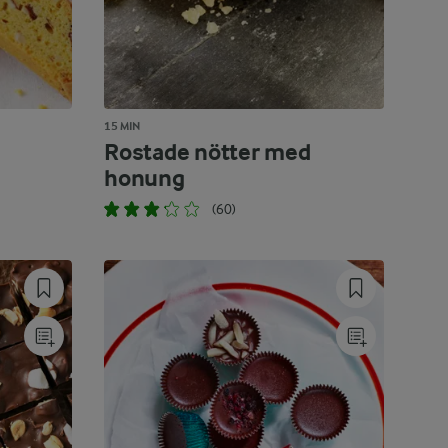
15 MIN
Rostade nötter med
honung
(60)