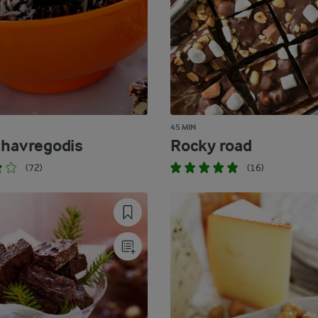
45 MIN
 havregodis
Rocky road
(72)
(16)