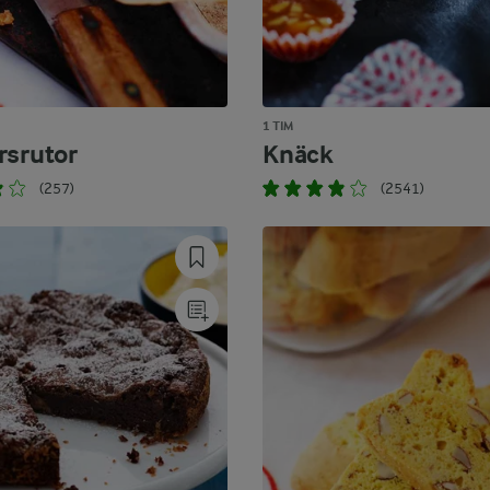
1 TIM
rsrutor
Knäck
(257)
(2541)