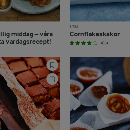
1 TIM
llig middag – våra
Cornflakeskakor
ta vardagsrecept!
(66)