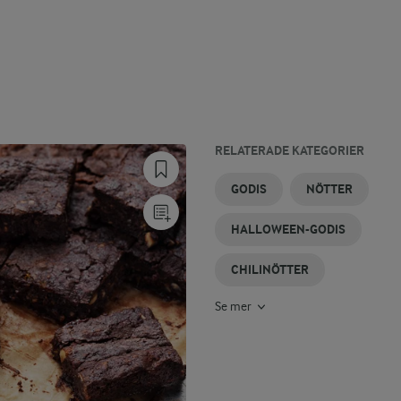
RELATERADE KATEGORIER
CHOKLADGODIS
LÖRDAGSGODIS
AMERIKANSKT
GAMMALDAGS
NÖTKAKA
JULGODIS
GODIS
NÖTTER
GODIS
GODIS
HALLOWEEN-GODIS
CHILINÖTTER
Se mer