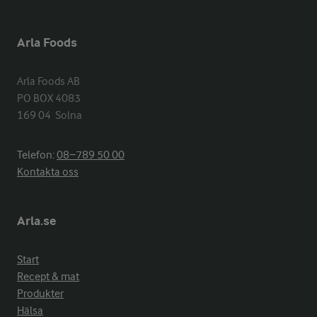
Arla Foods
Arla Foods AB

PO BOX 4083

169 04  Solna
Telefon:
08−789 50 00
Kontakta oss
Arla.se
Start
Recept & mat
Produkter
Hälsa