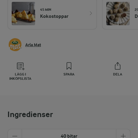
45 MIN
2
Kokostoppar
D
Arla Mat
LÄGG I
SPARA
DELA
INKÖPSLISTA
Ingredienser
40 bitar