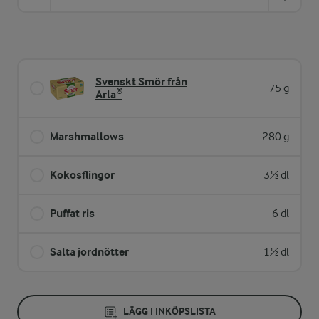
Svenskt Smör från
75 g
Arla®
Marshmallows
280 g
Kokosflingor
3½ dl
Puffat ris
6 dl
Salta jordnötter
1½ dl
LÄGG I INKÖPSLISTA