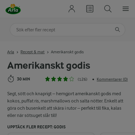
Sök på kategori eller ingrediens
Skriv in sökord för att få förslag
Arla
Recept & mat
Amerikanskt godis
Amerikanskt godis
30 MIN
(126)
Kommentarer (0)
•
Segt, sött och knaprigt – hemgjort amerikanskt godis med
kokos, puffat ris, marshmallows och salta nötter. Enkelt att
göra och busenkelt att skära i rutor – perfekt till fika, kalas
eller när sötsuget slår till!
UPPTÄCK FLER RECEPT: GODIS