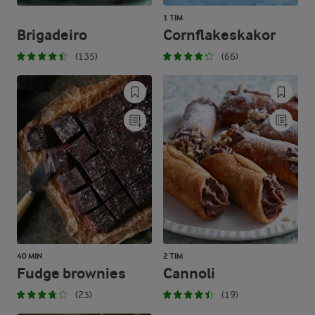
1 TIM
Brigadeiro
Cornflakeskakor
(135)
(66)
40 MIN
2 TIM
Fudge brownies
Cannoli
(23)
(19)