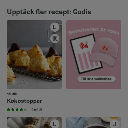
Upptäck fler recept: Godis
44,3 %
4,6 g
Fett:
50,4 %
11,4 g
Kolhydrater:
45 MIN
Kokostoppar
(1668)