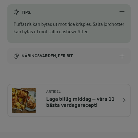
TIPS:
Puffat ris kan bytas ut mot rice krispies. Salta jordnötter
kan bytas ut mot salta cashewnötter.
NÄRINGSVÄRDEN, PER BIT
Energi:
92 kcal
ARTIKEL
Laga billig middag – våra 11
ENERGIDISTRIBUTION %
NÄRINGSVÄRDEN PER BIT
bästa vardagsrecept!
-
0,6 g
Fiber:
5,3 %
1,2 g
Protein: