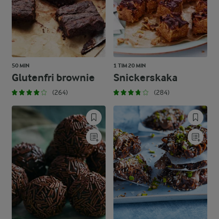
50 MIN
1 TIM 20 MIN
Glutenfri brownie
Snickerskaka
(264)
(284)