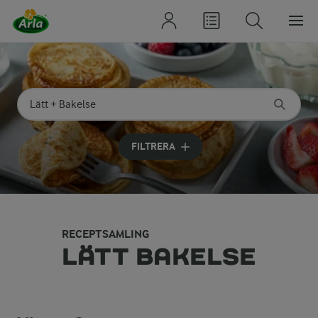
Sök på kategori eller ingrediens
Skriv in sökord för att få förslag
FILTRERA
RECEPTSAMLING
LÄTT BAKELSE