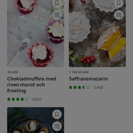
30 MIN
1 TIM 40 MIN
Chokladmuffins med
Saffransmazarin
riven morot och
(143)
frosting
(101)