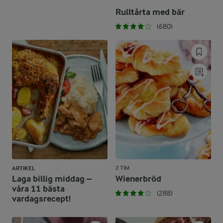
Rulltårta med bär
(680)
2 TIM
ARTIKEL
Laga billig middag –
Wienerbröd
våra 11 bästa
(288)
vardagsrecept!