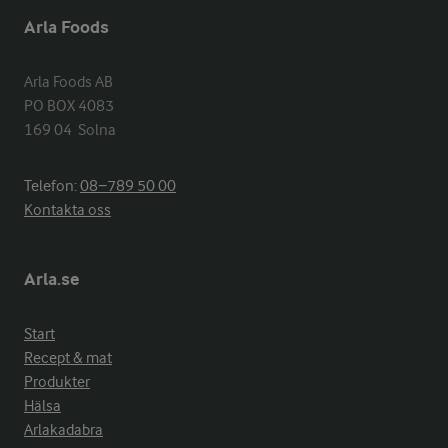
Arla Foods
Arla Foods AB

PO BOX 4083

169 04  Solna
Telefon:
08−789 50 00
Kontakta oss
Arla.se
Start
Recept & mat
Produkter
Hälsa
Arlakadabra