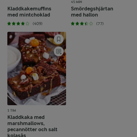
45 MIN
Kladdkakemuffins
Smördegshjärtan
med mintchoklad
med hallon
(409)
(77)
1 TIM
Kladdkaka med
marshmallows,
pecannötter och salt
kolasås