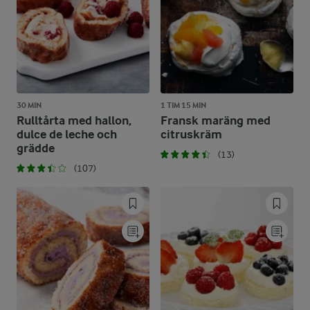
30 MIN
1 TIM 15 MIN
Rulltårta med hallon,
Fransk maräng med
dulce de leche och
citruskräm
grädde
(13)
(107)