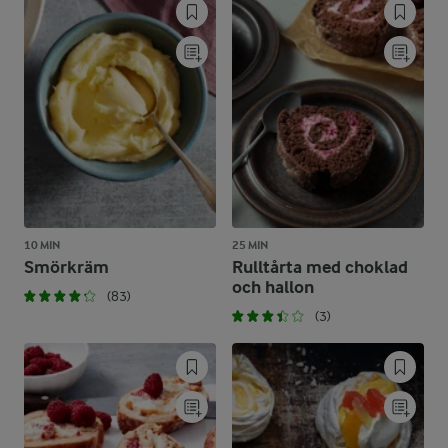
10 MIN
25 MIN
Smörkräm
Rulltårta med choklad
och hallon
(83)
(3)