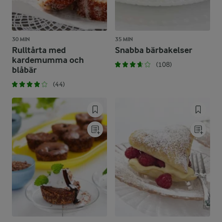
30 MIN
35 MIN
Rulltårta med
Snabba bärbakelser
kardemumma och
(108)
blåbär
(44)