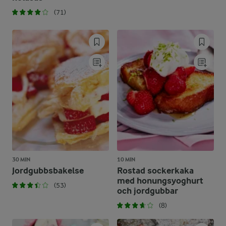
(71)
30 MIN
10 MIN
Jordgubbsbakelse
Rostad sockerkaka
med honungsyoghurt
(53)
och jordgubbar
(8)