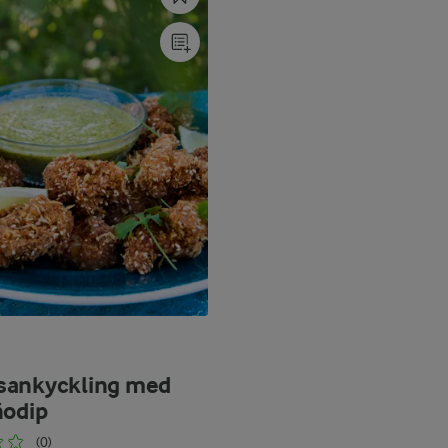
g
sankyckling med
ñodip
(0)