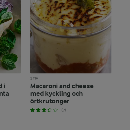
1 TIM
 i
Macaroni and cheese
nta
med kyckling och
örtkrutonger
(7)