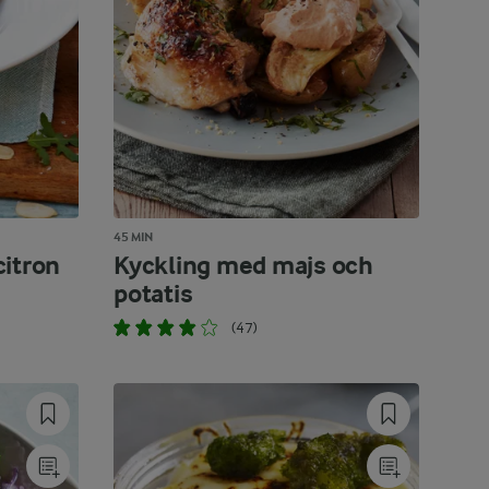
45 MIN
citron
Kyckling med majs och
potatis
(47)