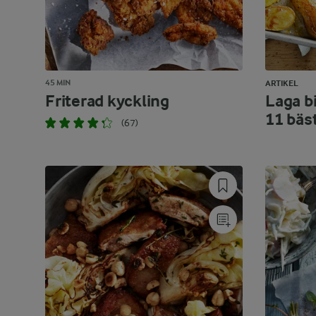
45 MIN
ARTIKEL
Friterad kyckling
Laga bi
11 bäs
(67)