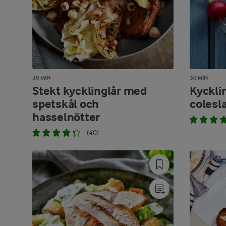
30 MIN
30 MIN
Stekt kycklinglår med
Kyckli
spetskål och
colesl
hasselnötter
(40)