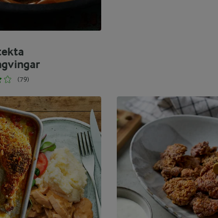
tekta
ngvingar
(79)