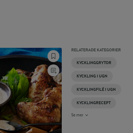
RELATERADE KATEGORIER
KYCKLINGPASTA
KYCKLINGPAJ
FRITERAD
GRILLA
KYCKLING
PANERAD
KYCKLINGGRYTOR
KYCKLING
KYCKLING
MED
KYCKLING
CURRY
KYCKLING I UGN
KYCKLINGFILÉ I UGN
KYCKLINGRECEPT
Se mer