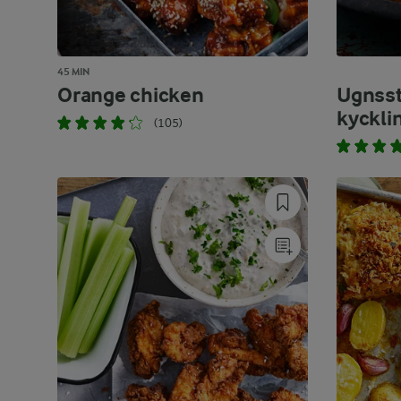
45 MIN
Orange chicken
Ugnss
kyckli
(105)