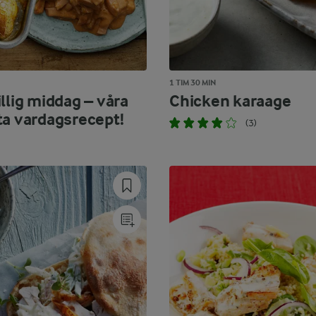
1 TIM 30 MIN
llig middag – våra
Chicken karaage
ta vardagsrecept!
(3)