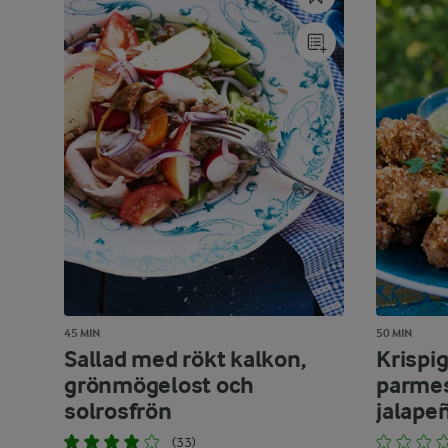
45 MIN
50 MIN
Sallad med rökt kalkon,
Krispi
grönmögelost och
parme
solrosfrön
jalape
(33)