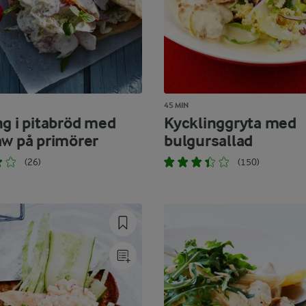
45 MIN
ng i pitabröd med
Kycklinggryta med
aw på primörer
bulgursallad
(26)
(150)