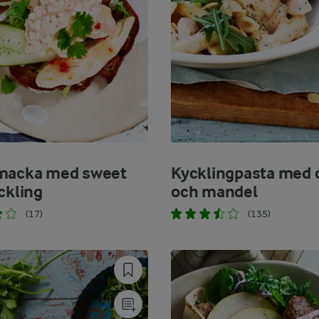
macka med sweet
Kycklingpasta med 
ckling
och mandel
(17)
(135)