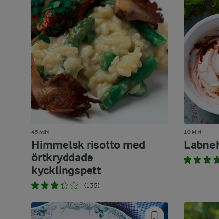
45 MIN
10 MIN
Himmelsk risotto med
Labne
örtkryddade
kycklingspett
(135)