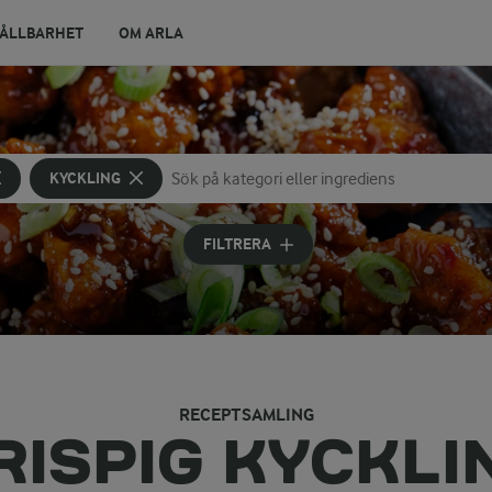
ÅLLBARHET
OM ARLA
KYCKLING
Sök på kategori eller ingrediens
Skriv in sökord för att få förslag
FILTRERA
RECEPTSAMLING
RISPIG KYCKLI