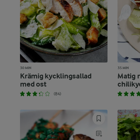
30 MIN
35 MIN
Krämig kycklingsallad
Matig 
med ost
chiliky
(84)