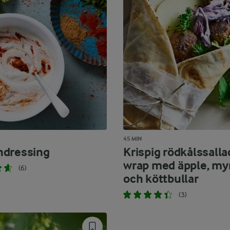
45 MIN
hdressing
Krispig rödkålssallad
wrap med äpple, my
(6)
och köttbullar
(3)