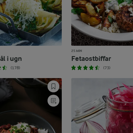
25 MIN
ål i ugn
Fetaostbiffar
(178)
(73)