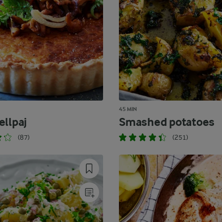
45 MIN
ellpaj
Smashed potatoes
(87)
(251)