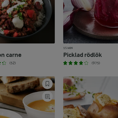
15 MIN
on carne
Picklad rödlök
(52)
(975)