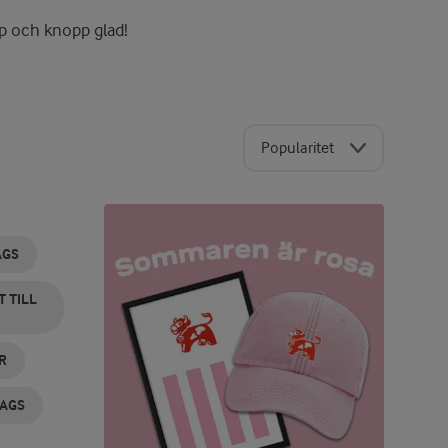
pp och knopp glad!
Popularitet
AGS
 TILL
R
DAGS