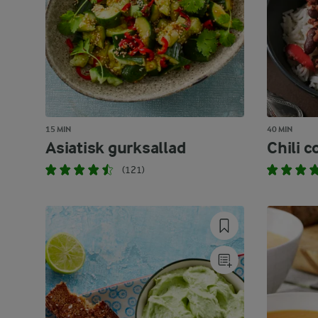
15 MIN
40 MIN
Asiatisk gurksallad
Chili c
(121)