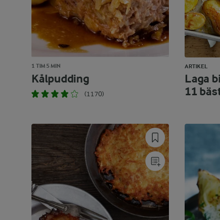
1 TIM 5 MIN
ARTIKEL
Kålpudding
Laga bi
11 bäs
(1170)