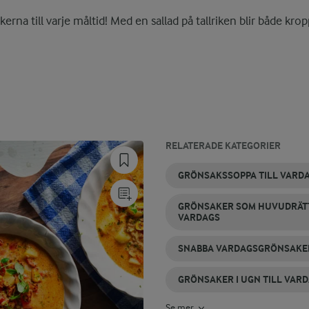
erna till varje måltid! Med en sallad på tallriken blir både kro
RELATERADE KATEGORIER
GRÖNSAKSSOPPOR
GRÖNSAKSRÄTTER
GRÖNSAKSBIFFAR
VEGETARISKA
VARDAGSMAT
KYCKLING
GRÖNSAKSSOPPA TILL VARD
VARDAGSRECEPT
MED
MED
GRÖNSAKER
GRÖNSAKER SOM HUVUDRÄTT
GRÖNSAKER
VARDAGS
SNABBA VARDAGSGRÖNSAKE
GRÖNSAKER I UGN TILL VAR
Se mer