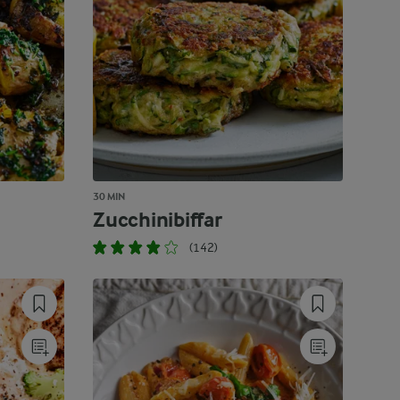
30 MIN
Zucchinibiffar
(142)