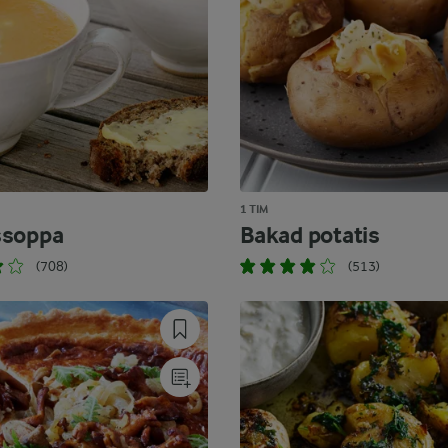
1 TIM
ssoppa
Bakad potatis
(708)
(513)