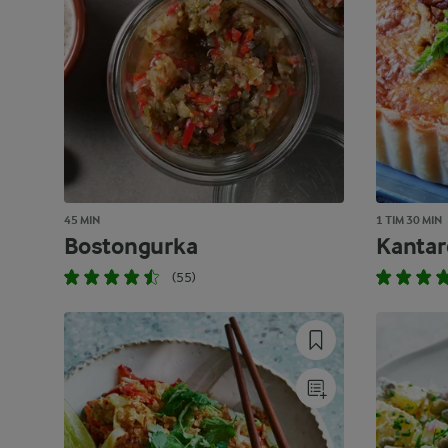
45 MIN
1 TIM 30 MIN
Bostongurka
Kantar
(55)