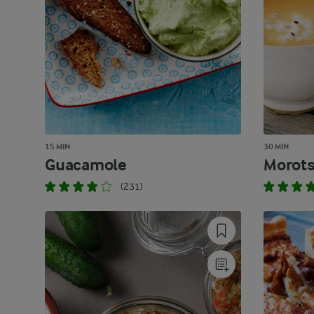
15 MIN
30 MIN
Guacamole
Morot
(231)