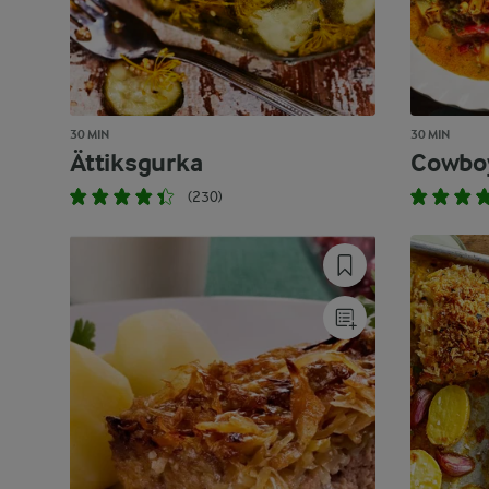
30 MIN
30 MIN
Ättiksgurka
Cowbo
(230)