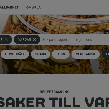
ÅLLBARHET
OM ARLA
ER
VARDAG
Sök på kategori eller ingrediens
Skriv in sökord för att få förslag
HUVUDRÄTT
SNABB
I UGN
VEGETARISK
F
RECEPTSAMLING
AKER TILL V