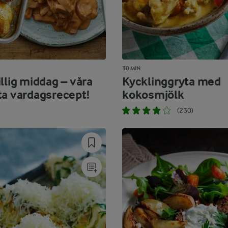
30 MIN
llig middag – våra
Kycklinggryta med
ta vardagsrecept!
kokosmjölk
(230)