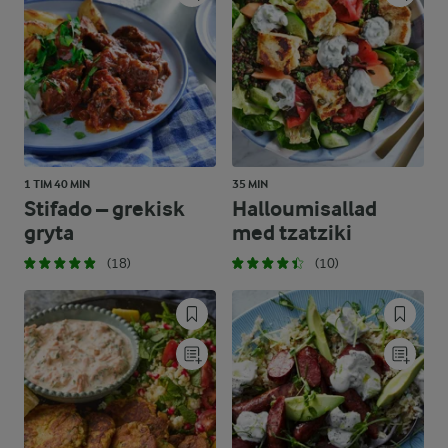
1 TIM 40 MIN
35 MIN
Stifado – grekisk
Halloumisallad
gryta
med tzatziki
(18)
(10)