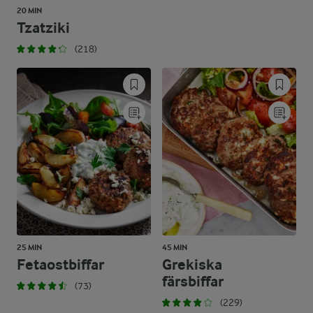
20 MIN
Tzatziki
(218)
25 MIN
45 MIN
Fetaostbiffar
Grekiska
färsbiffar
(73)
(229)