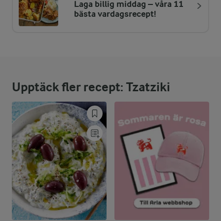
Laga billig middag – våra 11
ENERGIDISTRIBUTION %
NÄRINGSVÄRDEN PER PORT
bästa vardagsrecept!
-
0 g
Fiber:
12,7 %
2 g
Protein:
Upptäck fler recept: Tzatziki
68,9 %
5 g
Fett:
18,4 %
2,9 g
Kolhydrater: