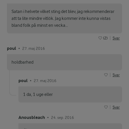
Satan i helvete vilket sting det blev, jag rekommenderar
att ta lite mindre vitlök. Jag kommer inte kunna vistas
bland folk på minst en vecka…
(2)
Svar
poul
27. maj 2016
•
holdbarhed
Svar
poul
27. maj 2016
•
1 da, 1 uge eller
Svar
Anousbleach
24. sep. 2016
•