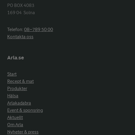
PO BOX 4083

169 04  Solna
Telefon:
08−789 50 00
Kontakta oss
Arla.se
Start
Recept & mat
Produkter
Hälsa
Arlakadabra
Event & sponsring
Aktuellt
Om Arla
Nyheter & press