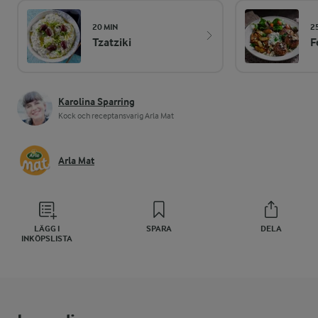
20 MIN
2
Tzatziki
F
Karolina Sparring
Kock och receptansvarig Arla Mat
Arla Mat
LÄGG I
SPARA
DELA
INKÖPSLISTA