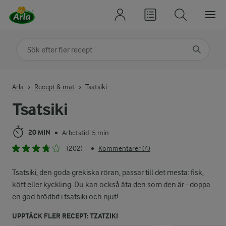
Sök på kategori eller ingrediens
Skriv in sökord för att få förslag
Arla
Recept & mat
Tsatsiki
Tsatsiki
20 MIN
Arbetstid: 5 min
•
(202)
Kommentarer (4)
•
Tsatsiki, den goda grekiska röran, passar till det mesta: fisk,
kött eller kyckling. Du kan också äta den som den är - doppa
en god brödbit i tsatsiki och njut!
UPPTÄCK FLER RECEPT: TZATZIKI