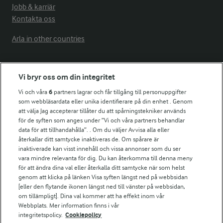
Jobb & karriär
Kontakta oss
Arla in other countries
Fler Arlasajter
Vi bryr oss om din integritet
Vi och våra
6
partners lagrar och får tillgång till personuppgifter
För ägare
som webbläsardata eller unika identifierare på din enhet . Genom
att välja Jag accepterar tillåter du att spårningstekniker används
Arlas kundportal
för de syften som anges under ”Vi och våra partners behandlar
Arla.com
data för att tillhandahålla”. . Om du väljer Avvisa alla eller
Falbygdens Ost
återkallar ditt samtycke inaktiveras de. Om spårare är
Arla webbshop
inaktiverade kan visst innehåll och vissa annonser som du ser
vara mindre relevanta för dig. Du kan återkomma till denna meny
Bildbank
för att ändra dina val eller återkalla ditt samtycke när som helst
genom att klicka på länken Visa syften längst ned på webbsidan
[eller den flytande ikonen längst ned till vänster på webbsidan,
om tillämpligt]. Dina val kommer att ha effekt inom vår
Följ oss
Webbplats. Mer information finns i vår
integritetspolicy.
Cookiepolicy