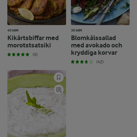
40 MIN
30 MIN
Kikärtsbiffar med
Blomkålssallad
morotstsatsiki
med avokado och
kryddiga korvar
(5)
(42)