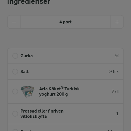
Ingredienser
4 port
Gurka
½
Salt
½ tsk
Arla Köket® Turkisk
2 dl
yoghurt 200 g
Pressad eller finriven
1
vitlöksklyfta