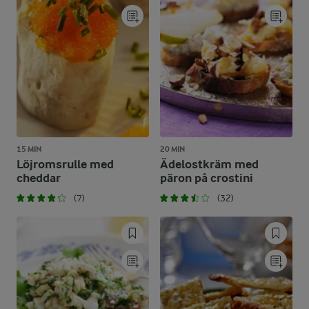
15 MIN
20 MIN
Löjromsrulle med
Ädelostkräm med
cheddar
päron på crostini
(7)
(32)