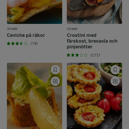
30 MIN
10 MIN
Ceviche på räkor
Crostini med
färskost, bresaola och
(79)
pinjenötter
(171)