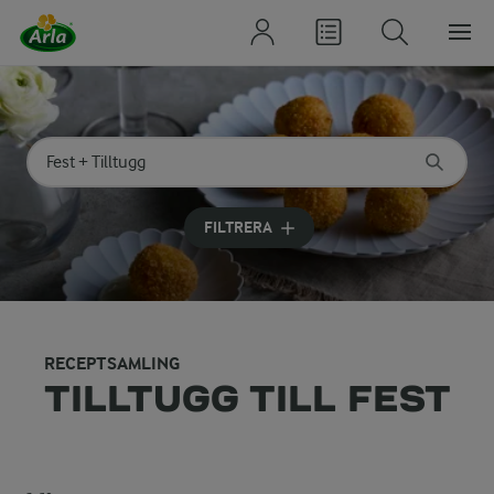
Sök på kategori eller ingrediens
Skriv in sökord för att få förslag
FILTRERA
RECEPTSAMLING
TILLTUGG TILL FEST