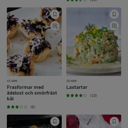
45 MIN
20 MIN
Frasformar med
Laxtartar
ädelost och smörfräst
(10)
kål
(6)