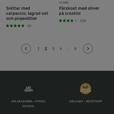
15 MIN
Snittar med
Färskost med oliver
carpaccio, lagrad ost
på crostini
och pinjenötter
(25)
(1)
2
1
3
4
...
6
ARLAKADABRA – PYSSEL
ARLA MAT – RECEPTAPP
OCH KUL