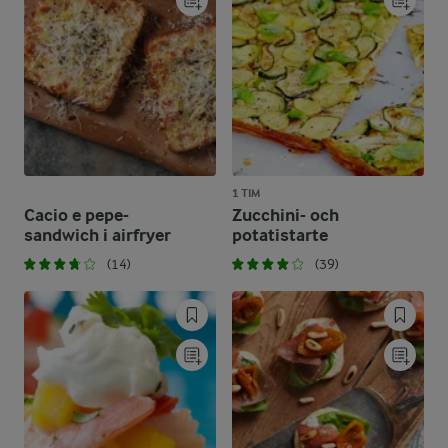
1 TIM
Cacio e pepe-
Zucchini- och
sandwich i airfryer
potatistarte
(14)
(39)