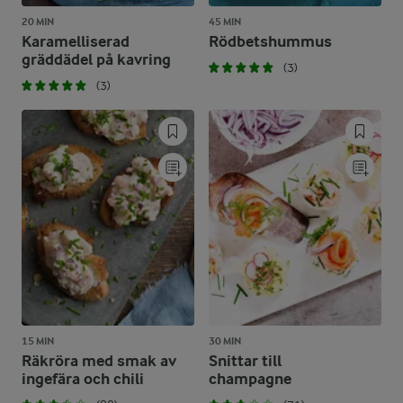
20 MIN
45 MIN
Karamelliserad
Rödbetshummus
gräddädel på kavring
(3)
(3)
15 MIN
30 MIN
Räkröra med smak av
Snittar till
ingefära och chili
champagne