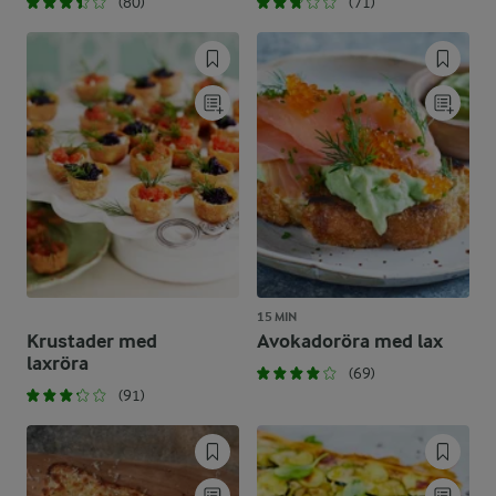
(80)
(71)
15 MIN
Krustader med
Avokadoröra med lax
laxröra
(69)
(91)