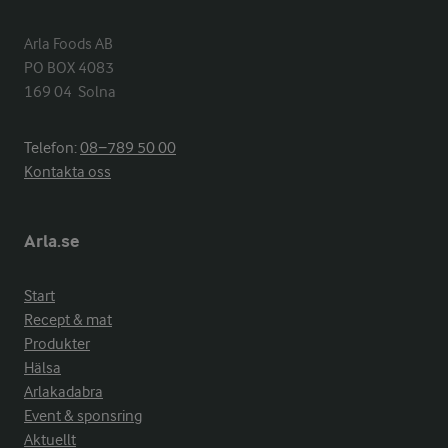
Arla Foods AB

PO BOX 4083

169 04  Solna
Telefon:
08−789 50 00
Kontakta oss
Arla.se
Start
Recept & mat
Produkter
Hälsa
Arlakadabra
Event & sponsring
Aktuellt