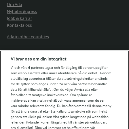
Om Arla
Nyheter & press
Jobb & karriär
Kontakta oss
Arla in other countries
Fler Arlasajter
Vi bryr oss om din integritet
Vi och våra
6
partners lagrar och får tillgång till personuppgifter
För ägare
som webbläsardata eller unika identifierare på din enhet . Genom
att välja Jag accepterar tillåter du att spårningstekniker används
Arlas kundportal
för de syften som anges under ”Vi och våra partners behandlar
Arla.com
data för att tillhandahålla”. . Om du väljer Avvisa alla eller
Falbygdens Ost
återkallar ditt samtycke inaktiveras de. Om spårare är
Arla webbshop
inaktiverade kan visst innehåll och vissa annonser som du ser
vara mindre relevanta för dig. Du kan återkomma till denna meny
Bildbank
för att ändra dina val eller återkalla ditt samtycke när som helst
genom att klicka på länken Visa syften längst ned på webbsidan
[eller den flytande ikonen längst ned till vänster på webbsidan,
om tillämpligt]. Dina val kommer att ha effekt inom vår