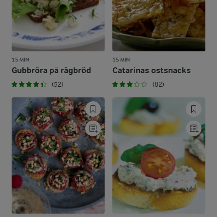
15 MIN
15 MIN
Gubbröra på rågbröd
Catarinas ostsnacks
(52)
(82)