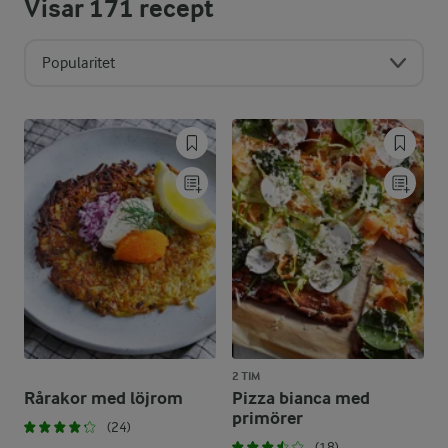
Visar
171
recept
Popularitet
2 TIM
Rårakor med löjrom
Pizza bianca med
primörer
(24)
(18)