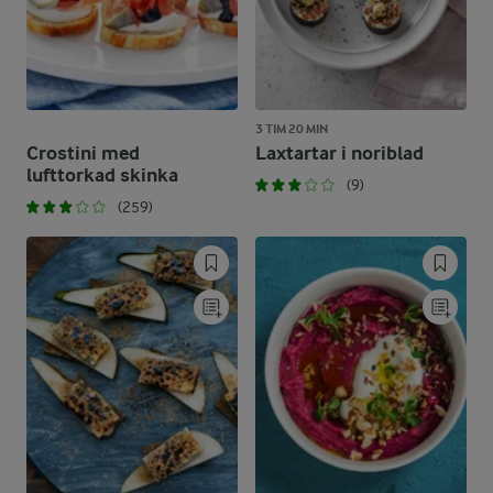
3 TIM 20 MIN
Crostini med
Laxtartar i noriblad
lufttorkad skinka
(9)
(259)