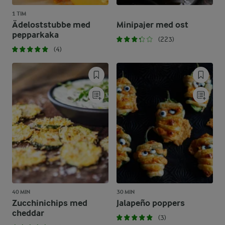
1 TIM
Ädeloststubbe med
Minipajer med ost
pepparkaka
(223)
(4)
40 MIN
30 MIN
Zucchinichips med
Jalapeño poppers
cheddar
(3)