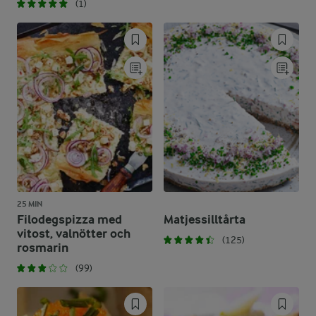
(1)
25 MIN
Filodegspizza med
Matjessilltårta
vitost, valnötter och
(125)
rosmarin
(99)