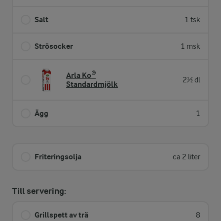
Salt
1 tsk
Strösocker
1 msk
Arla Ko®
2½ dl
Standardmjölk
Ägg
1
Friteringsolja
ca 2 liter
Till servering:
Grillspett av trä
8