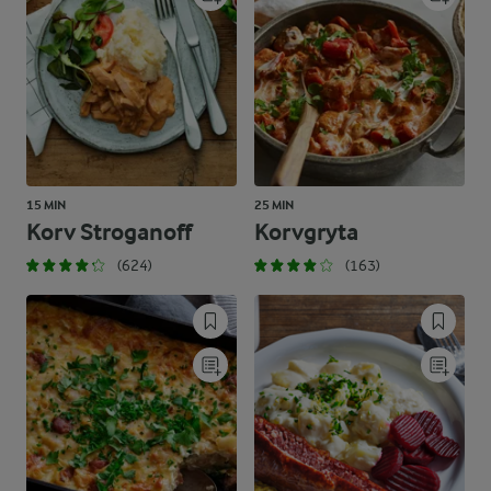
15 MIN
25 MIN
Korv Stroganoff
Korvgryta
(624)
(163)