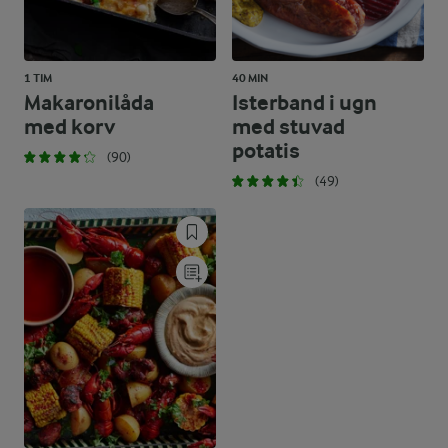
1 TIM
40 MIN
Makaronilåda
Isterband i ugn
med korv
med stuvad
potatis
(90)
(49)