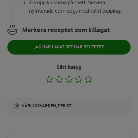
Trä upp korvarna på spett. Servera
nyfriterade corn dogs med valfri topping.
Markera receptet som tillagat
JAG HAR LAGAT DET HÄR RECEPTET
Sätt betyg
1
2
3
4
5
NÄRINGSVÄRDEN, PER ST
Energi:
2281 kcal