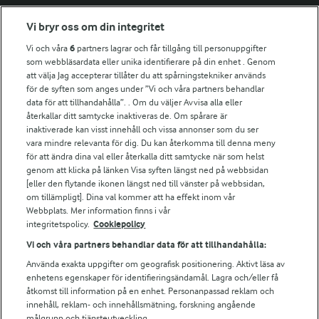
Fler Arlasajter
Vi bryr oss om din integritet
Vi och våra
6
partners lagrar och får tillgång till personuppgifter
För ägare
som webbläsardata eller unika identifierare på din enhet . Genom
att välja Jag accepterar tillåter du att spårningstekniker används
Arlas kundportal
för de syften som anges under ”Vi och våra partners behandlar
Arla.com
data för att tillhandahålla”. . Om du väljer Avvisa alla eller
Falbygdens Ost
återkallar ditt samtycke inaktiveras de. Om spårare är
Arla webbshop
inaktiverade kan visst innehåll och vissa annonser som du ser
vara mindre relevanta för dig. Du kan återkomma till denna meny
Bildbank
för att ändra dina val eller återkalla ditt samtycke när som helst
genom att klicka på länken Visa syften längst ned på webbsidan
[eller den flytande ikonen längst ned till vänster på webbsidan,
om tillämpligt]. Dina val kommer att ha effekt inom vår
Följ oss
Webbplats. Mer information finns i vår
integritetspolicy.
Cookiepolicy
Vi och våra partners behandlar data för att tillhandahålla:
Använda exakta uppgifter om geografisk positionering. Aktivt läsa av
enhetens egenskaper för identifieringsändamål. Lagra och/eller få
åtkomst till information på en enhet. Personanpassad reklam och
innehåll, reklam- och innehållsmätning, forskning angående
målgrupp och tjänsteutveckling.