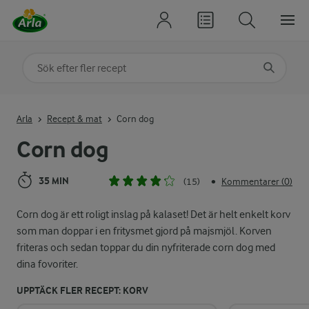
Sök på kategori eller ingrediens
Skriv in sökord för att få förslag
Arla
Recept & mat
Corn dog
Corn dog
35 MIN
(15)
Kommentarer (0)
•
Corn dog är ett roligt inslag på kalaset! Det är helt enkelt korv
som man doppar i en fritysmet gjord på majsmjöl. Korven
friteras och sedan toppar du din nyfriterade corn dog med
dina fovoriter.
UPPTÄCK FLER RECEPT: KORV