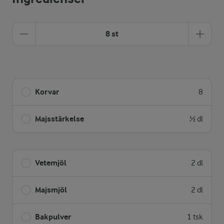
8 st
Korvar
8
Majsstärkelse
½ dl
Vetemjöl
2 dl
Majsmjöl
2 dl
Bakpulver
1 tsk