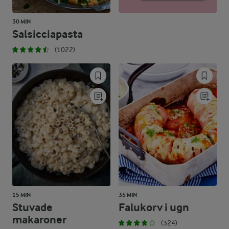
30 MIN
Salsicciapasta
(1022)
15 MIN
35 MIN
Stuvade
Falukorv i ugn
makaroner
(324)