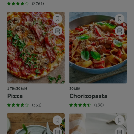
(2761)
1 TIM 30 MIN
30 MIN
Pizza
Chorizopasta
(331)
(198)