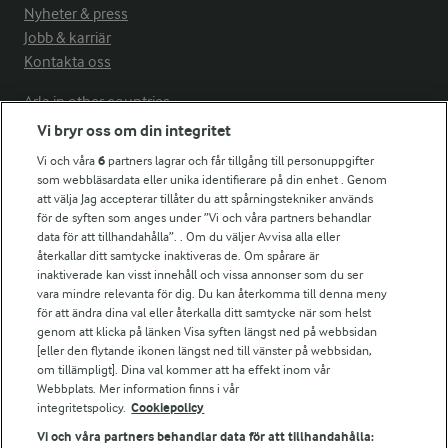
Nyheter & press
Jobb & karriär
Kontakta oss
Arla in other countries
Vi bryr oss om din integritet
Vi och våra
6
partners lagrar och får tillgång till personuppgifter
Fler Arlasajter
som webbläsardata eller unika identifierare på din enhet . Genom
att välja Jag accepterar tillåter du att spårningstekniker används
för de syften som anges under ”Vi och våra partners behandlar
För ägare
data för att tillhandahålla”. . Om du väljer Avvisa alla eller
Arlas kundportal
återkallar ditt samtycke inaktiveras de. Om spårare är
Arla.com
inaktiverade kan visst innehåll och vissa annonser som du ser
vara mindre relevanta för dig. Du kan återkomma till denna meny
Falbygdens Ost
för att ändra dina val eller återkalla ditt samtycke när som helst
Arla webbshop
genom att klicka på länken Visa syften längst ned på webbsidan
Bildbank
[eller den flytande ikonen längst ned till vänster på webbsidan,
om tillämpligt]. Dina val kommer att ha effekt inom vår
Webbplats. Mer information finns i vår
integritetspolicy.
Cookiepolicy
Följ oss
Vi och våra partners behandlar data för att tillhandahålla: