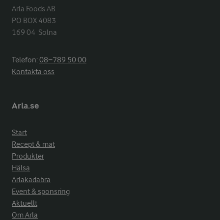
Arla Foods AB

PO BOX 4083

169 04  Solna
Telefon:
08−789 50 00
Kontakta oss
Arla.se
Start
Recept & mat
Produkter
Hälsa
Arlakadabra
Event & sponsring
Aktuellt
Om Arla