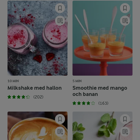
10 MIN
5 MIN
Milkshake med hallon
Smoothie med mango
och banan
(202)
(163)