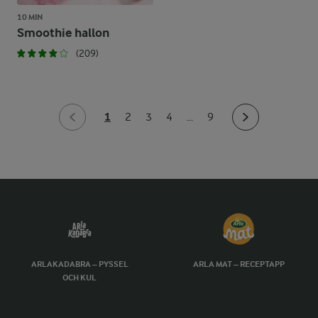
10 MIN
Smoothie hallon
(209)
1
2
3
4
...
9
ARLAKADABRA – PYSSEL
ARLA MAT – RECEPTAPP
OCH KUL