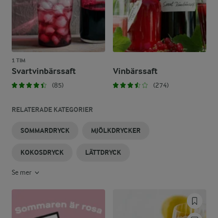
1 TIM
Svartvinbärssaft
Vinbärssaft
(85)
(274)
RELATERADE KATEGORIER
SOMMARDRYCK
MJÖLKDRYCKER
KOKOSDRYCK
LÄTTDRYCK
Se mer