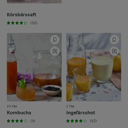
Körsbärssaft
(32)
23 TIM
1 TIM
Kombucha
Ingefärsshot
(3)
(52)