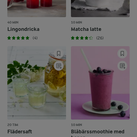
40 MIN
10 MIN
Lingondricka
Matcha latte
(4)
(26)
20 TIM
10 MIN
Flädersaft
Blåbärssmoothie med