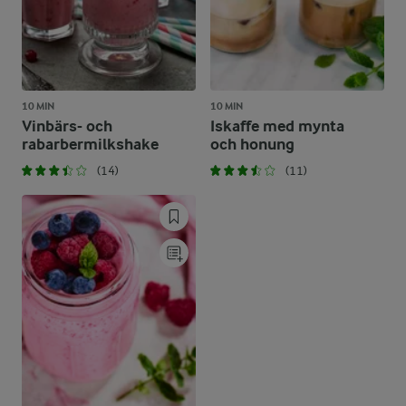
10 MIN
10 MIN
Vinbärs- och
Iskaffe med mynta
rabarbermilkshake
och honung
(14)
(11)