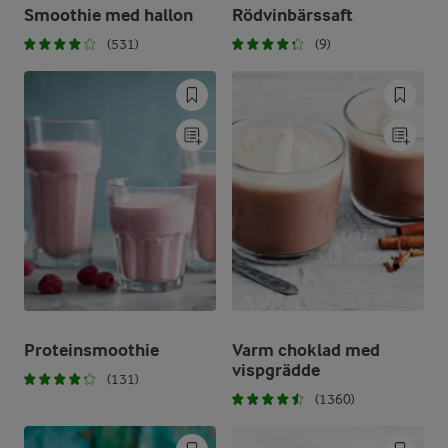
Smoothie med hallon
Rödvinbärssaft
(531)
(9)
Proteinsmoothie
Varm choklad med
vispgrädde
(131)
(1360)