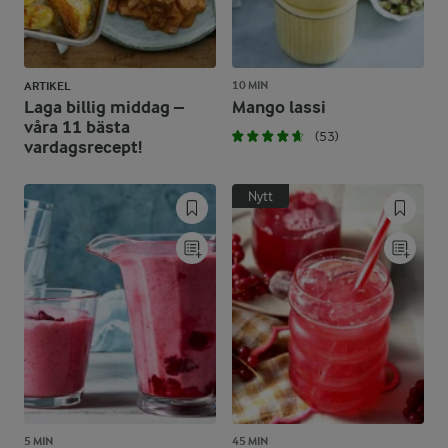
10 MIN
ARTIKEL
Laga billig middag –
Mango lassi
våra 11 bästa
(53)
vardagsrecept!
Nytt
5 MIN
45 MIN