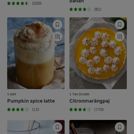
banan
(200)
(81)
5 MIN
1 TIM 30 MIN
Pumpkin spice latte
Citronmarängpaj
(15)
(770)