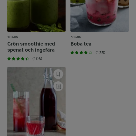
10 MIN
30 MIN
Grön smoothie med
Boba tea
spenat och ingefära
(135)
(106)