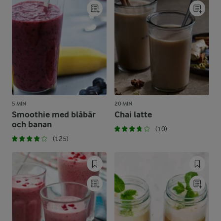
5 MIN
20 MIN
Smoothie med blåbär
Chai latte
och banan
(10)
(125)