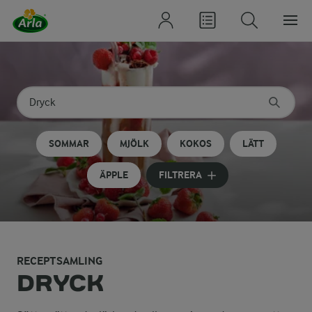
Sök på kategori eller ingrediens
Skriv in sökord för att få förslag
SOMMAR
MJÖLK
KOKOS
LÄTT
ÄPPLE
FILTRERA
RECEPTSAMLING
DRYCK