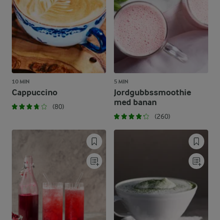
10 MIN
5 MIN
Cappuccino
Jordgubbssmoothie
med banan
(80)
(260)