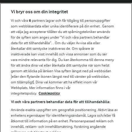
Fler Arlasajter
Vi bryr oss om din integritet
Vi och våra
6
partners lagrar och får tillgång till personuppgifter
För ägare
som webbläsardata eller unika identifierare på din enhet . Genom
att välja Jag accepterar tillåter du att spårningstekniker används
Arlas kundportal
för de syften som anges under ”Vi och våra partners behandlar
Arla.com
data för att tillhandahålla”. . Om du väljer Avvisa alla eller
Falbygdens Ost
återkallar ditt samtycke inaktiveras de. Om spårare är
Arla webbshop
inaktiverade kan visst innehåll och vissa annonser som du ser
vara mindre relevanta för dig. Du kan återkomma till denna meny
Bildbank
för att ändra dina val eller återkalla ditt samtycke när som helst
genom att klicka på länken Visa syften längst ned på webbsidan
[eller den flytande ikonen längst ned till vänster på webbsidan,
om tillämpligt]. Dina val kommer att ha effekt inom vår
Följ oss
Webbplats. Mer information finns i vår
integritetspolicy.
Cookiepolicy
Vi och våra partners behandlar data för att tillhandahålla:
Använda exakta uppgifter om geografisk positionering. Aktivt läsa av
enhetens egenskaper för identifieringsändamål. Lagra och/eller få
åtkomst till information på en enhet. Personanpassad reklam och
innehåll, reklam- och innehållsmätning, forskning angående