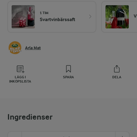
1 TIM
V
Svartvinbärssaft
Arla Mat
LÄGG I
SPARA
DELA
INKÖPSLISTA
Ingredienser