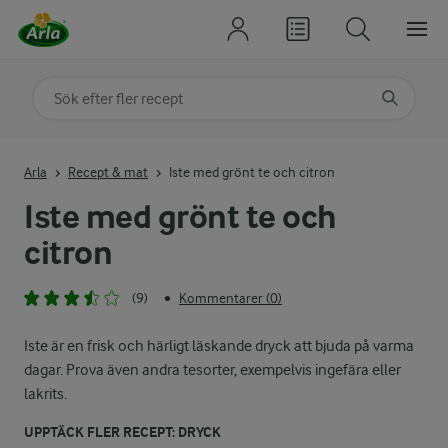
Sök på kategori eller ingrediens
Skriv in sökord för att få förslag
Arla
Recept & mat
Iste med grönt te och citron
Iste med grönt te och
citron
(9)
Kommentarer (0)
•
Iste är en frisk och härligt läskande dryck att bjuda på varma
dagar. Prova även andra tesorter, exempelvis ingefära eller
lakrits.
UPPTÄCK FLER RECEPT: DRYCK