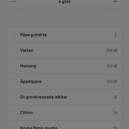
4 glas
Påse grönt te
1
Vatten
2½ dl
Honung
1½ dl
Äppeljuice
1½ dl
Dl grovkrossade isbitar
2
Citron
½
Kruka färsk mynta
½