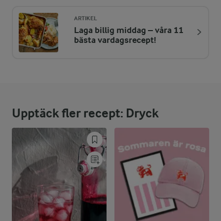
197 kcal
ARTIKEL
Laga billig middag – våra 11
ENERGIDISTRIBUTION %
NÄRINGSVÄRDEN PER GLAS
bästa vardagsrecept!
-
1 g
Fiber:
0,8 %
0,4 g
Protein:
Upptäck fler recept: Dryck
0,4 %
0,1 g
Fett:
98,8 %
47,8 g
Kolhydrater: