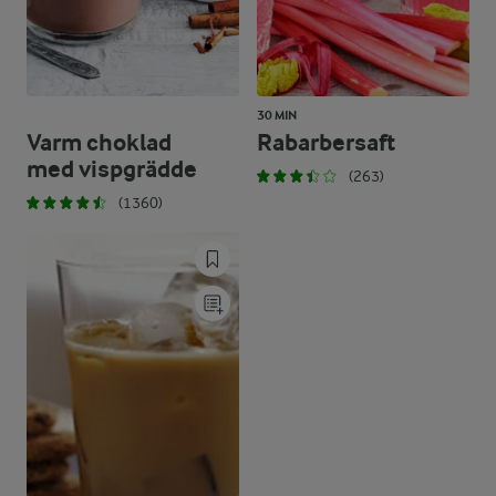
30 MIN
Varm choklad
Rabarbersaft
med vispgrädde
(263)
(1360)