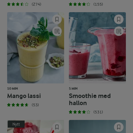
(274)
(155)
10 MIN
5 MIN
Mango lassi
Smoothie med
hallon
(53)
(531)
Nytt