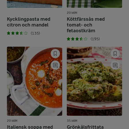
20 MIN
Kycklingpasta med
Köttfärssås med
citron och mandel
tomat- och
fetaostkräm
(135)
(195)
20 MIN
35 MIN
Italiensk soppa med
Grönkålsfrittata