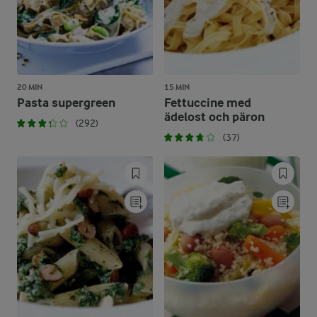
20 MIN
15 MIN
Pasta supergreen
Fettuccine med
ädelost och päron
(292)
(37)