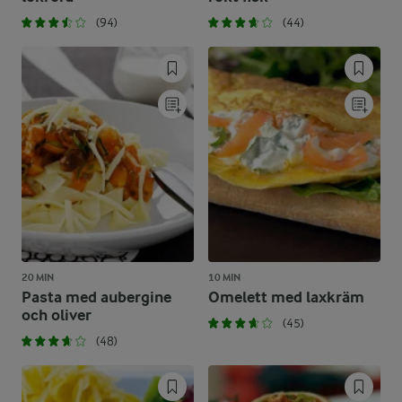
(94)
(44)
20 MIN
10 MIN
Pasta med aubergine
Omelett med laxkräm
och oliver
(45)
(48)