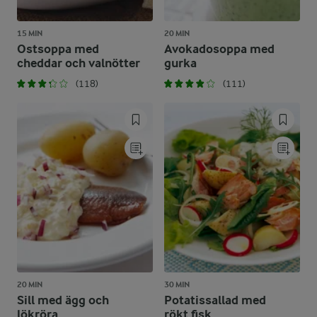
15 MIN
20 MIN
Ostsoppa med
Avokadosoppa med
cheddar och valnötter
gurka
(118)
(111)
20 MIN
30 MIN
Sill med ägg och
Potatissallad med
lökröra
rökt fisk