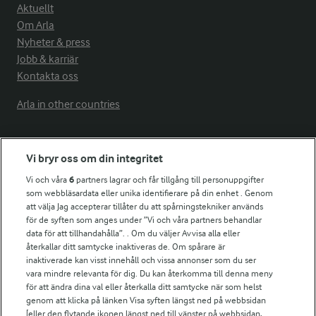
Aktuellt
Om Arla
Nyheter & press
Jobb & karriär
Kontakta oss
Arla in other countries
Fler Arlasajter
Vi bryr oss om din integritet
Vi och våra
6
partners lagrar och får tillgång till personuppgifter
För ägare
som webbläsardata eller unika identifierare på din enhet . Genom
att välja Jag accepterar tillåter du att spårningstekniker används
Arlas kundportal
för de syften som anges under ”Vi och våra partners behandlar
Arla.com
data för att tillhandahålla”. . Om du väljer Avvisa alla eller
Falbygdens Ost
återkallar ditt samtycke inaktiveras de. Om spårare är
Arla webbshop
inaktiverade kan visst innehåll och vissa annonser som du ser
vara mindre relevanta för dig. Du kan återkomma till denna meny
Bildbank
för att ändra dina val eller återkalla ditt samtycke när som helst
genom att klicka på länken Visa syften längst ned på webbsidan
[eller den flytande ikonen längst ned till vänster på webbsidan,