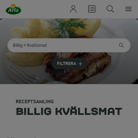
Sök på kategori eller ingrediens
Skriv in sökord för att få förslag
FILTRERA
RECEPTSAMLING
BILLIG KVÄLLSMAT