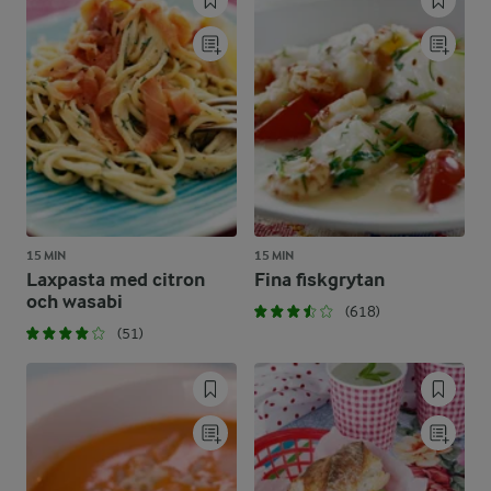
15 MIN
15 MIN
Laxpasta med citron
Fina fiskgrytan
och wasabi
(618)
(51)