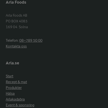
Arla Foods
Arla Foods AB

PO BOX 4083

169 04  Solna
Telefon:
08−789 50 00
Kontakta oss
Arla.se
Start
Recept & mat
Produkter
Hälsa
Arlakadabra
Event & sponsring