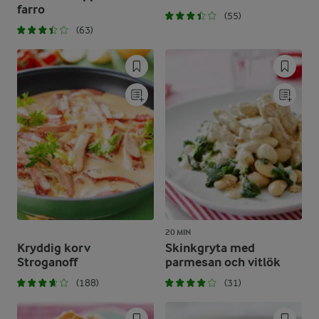
farro
(55)
(63)
20 MIN
Kryddig korv
Skinkgryta med
Stroganoff
parmesan och vitlök
(188)
(31)