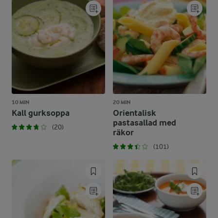
10 MIN
20 MIN
Kall gurksoppa
Orientalisk
pastasallad med
(20)
räkor
(101)