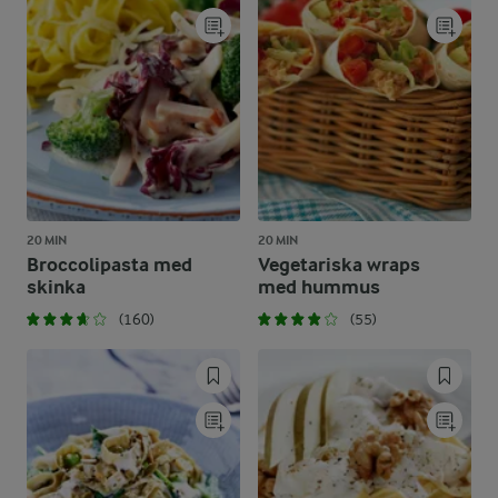
20 MIN
20 MIN
Broccolipasta med
Vegetariska wraps
skinka
med hummus
(160)
(55)