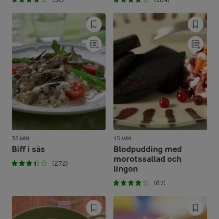
35 MIN
15 MIN
Biff i sås
Blodpudding med
morotssallad och
(272)
lingon
(67)