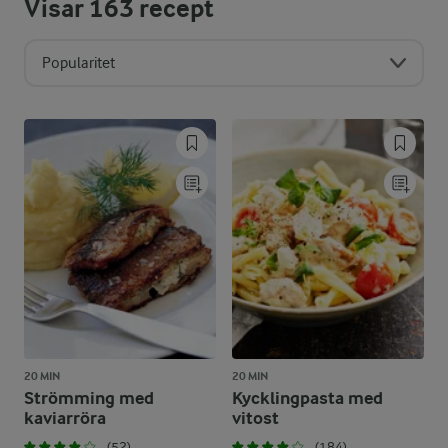
Visar
163
recept
Popularitet
20 MIN
20 MIN
Strömming med
Kycklingpasta med
kaviarröra
vitost
(52)
(184)