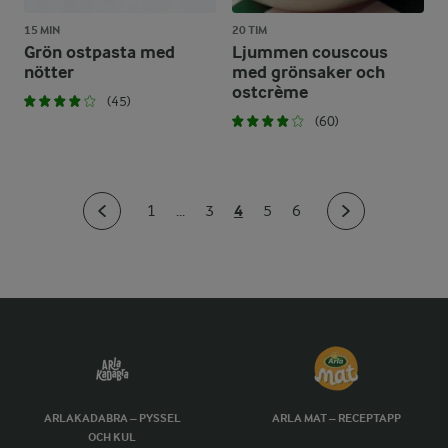
15 MIN
20 TIM
Grön ostpasta med
Ljummen couscous
nötter
med grönsaker och
ostcrème
(45)
(60)
4
1
...
3
5
6
ARLAKADABRA – PYSSEL
ARLA MAT – RECEPTAPP
OCH KUL