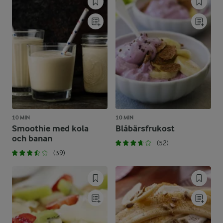
10 MIN
10 MIN
Smoothie med kola
Blåbärsfrukost
och banan
(52)
(39)