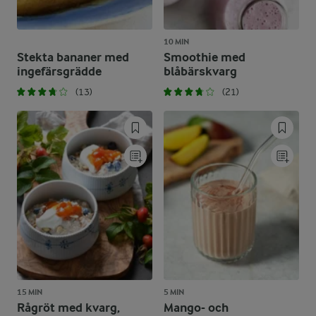
10 MIN
Stekta bananer med
Smoothie med
ingefärsgrädde
blåbärskvarg
(13)
(21)
15 MIN
5 MIN
Rågröt med kvarg,
Mango- och