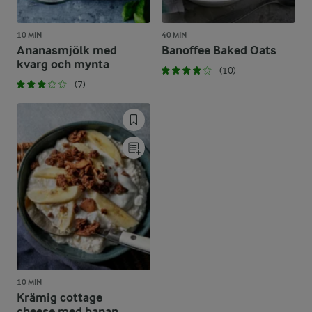
10 MIN
40 MIN
Ananasmjölk med
Banoffee Baked Oats
kvarg och mynta
(10)
(7)
10 MIN
Krämig cottage
cheese med banan,