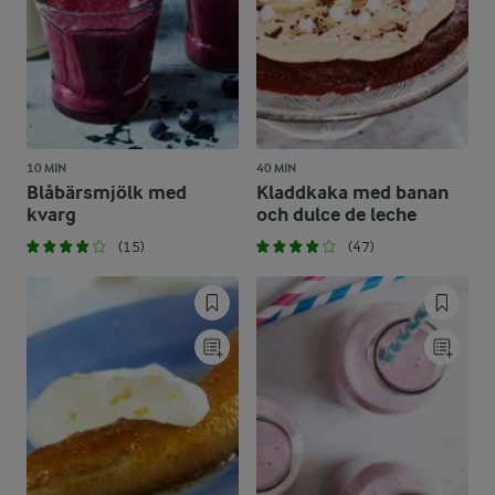
10 MIN
40 MIN
Blåbärsmjölk med
Kladdkaka med banan
kvarg
och dulce de leche
(15)
(47)