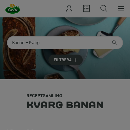
Sök på kategori eller ingrediens
Skriv in sökord för att få förslag
FILTRERA
RECEPTSAMLING
KVARG BANAN