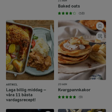
25 MIN
Baked oats
(58)
20 MIN
ARTIKEL
Laga billig middag –
Kvargpannkakor
våra 11 bästa
(9)
vardagsrecept!