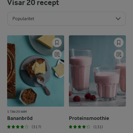
Visar
20
recept
Popularitet
1 TIM 20 MIN
Bananbröd
Proteinsmoothie
(317)
(131)