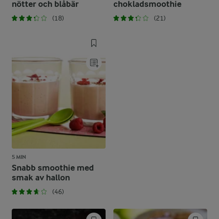
nötter och blåbär
chokladsmoothie
(18)
(21)
5 MIN
Snabb smoothie med
smak av hallon
(46)