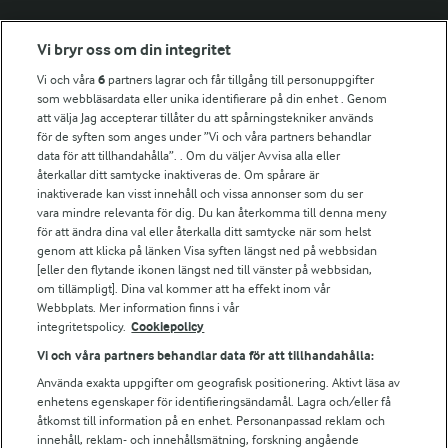
Fler Arlasajter
Vi bryr oss om din integritet
Vi och våra
6
partners lagrar och får tillgång till personuppgifter
För ägare
som webbläsardata eller unika identifierare på din enhet . Genom
att välja Jag accepterar tillåter du att spårningstekniker används
Arlas kundportal
för de syften som anges under ”Vi och våra partners behandlar
Arla.com
data för att tillhandahålla”. . Om du väljer Avvisa alla eller
Falbygdens Ost
återkallar ditt samtycke inaktiveras de. Om spårare är
Arla webbshop
inaktiverade kan visst innehåll och vissa annonser som du ser
vara mindre relevanta för dig. Du kan återkomma till denna meny
Bildbank
för att ändra dina val eller återkalla ditt samtycke när som helst
genom att klicka på länken Visa syften längst ned på webbsidan
[eller den flytande ikonen längst ned till vänster på webbsidan,
om tillämpligt]. Dina val kommer att ha effekt inom vår
Följ oss
Webbplats. Mer information finns i vår
integritetspolicy.
Cookiepolicy
Vi och våra partners behandlar data för att tillhandahålla:
Använda exakta uppgifter om geografisk positionering. Aktivt läsa av
enhetens egenskaper för identifieringsändamål. Lagra och/eller få
åtkomst till information på en enhet. Personanpassad reklam och
innehåll, reklam- och innehållsmätning, forskning angående