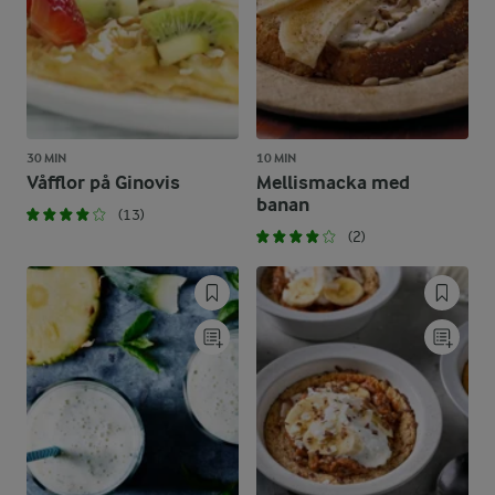
30 MIN
10 MIN
Våfflor på Ginovis
Mellismacka med
banan
(13)
(2)