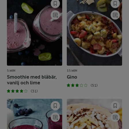
5 MIN
15 MIN
Smoothie med blåbär,
Gino
vanilj och lime
(51)
(31)