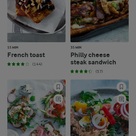
15 MIN
35 MIN
French toast
Philly cheese
steak sandwich
(144)
(57)