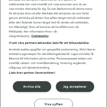
Arla webbshop
inaktiverade kan visst innehåll och vissa annonser som du ser
vara mindre relevanta för dig. Du kan återkomma till denna meny
Bildbank
för att ändra dina val eller återkalla ditt samtycke när som helst
genom att klicka på länken Visa syften längst ned på webbsidan
[eller den flytande ikonen längst ned till vänster på webbsidan,
om tillämpligt]. Dina val kommer att ha effekt inom vår
Följ oss
Webbplats. Mer information finns i vår
integritetspolicy.
Cookiepolicy
Vi och våra partners behandlar data för att tillhandahålla:
Använda exakta uppgifter om geografisk positionering. Aktivt läsa av
enhetens egenskaper för identifieringsändamål. Lagra och/eller få
åtkomst till information på en enhet. Personanpassad reklam och
innehåll, reklam- och innehållsmätning, forskning angående
målgrupp och tjänsteutveckling.
Lista över partner (leverantörer)
© 2026 Arla Foods
Ändra cookie-inställningar
Avvisa alla
Jag accepterar
Integritetspolicy
Om cookies
Visa syften
GÖR SÅ HÄR
INGREDIENSER