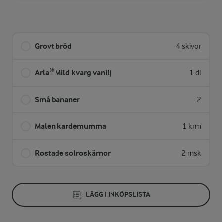
Grovt bröd
4 skivor
Arla® Mild kvarg vanilj
1 dl
Små bananer
2
Malen kardemumma
1 krm
Rostade solroskärnor
2 msk
LÄGG I INKÖPSLISTA