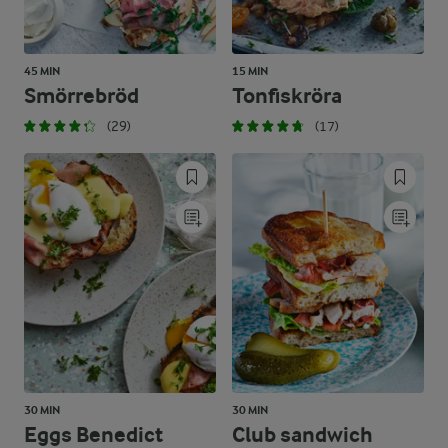
45 MIN
15 MIN
Smörrebröd
Tonfiskröra
(29)
(17)
30 MIN
30 MIN
Eggs Benedict
Club sandwich