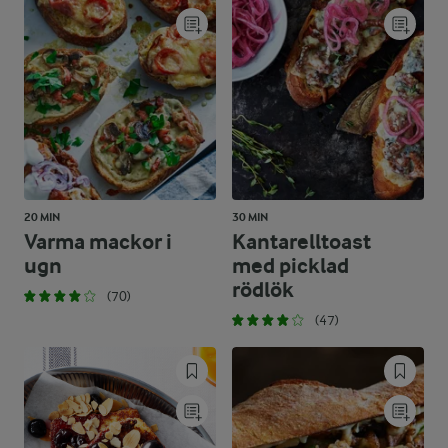
20 MIN
30 MIN
Varma mackor i
Kantarelltoast
ugn
med picklad
rödlök
(70)
(47)