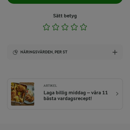
Sätt betyg
1
2
3
4
5
NÄRINGSVÄRDEN, PER ST
Energi:
240 kcal
ARTIKEL
Laga billig middag – våra 11
ENERGIDISTRIBUTION %
NÄRINGSVÄRDEN PER ST
bästa vardagsrecept!
-
4,3 g
Fiber:
14,9 %
8,8 g
Protein: