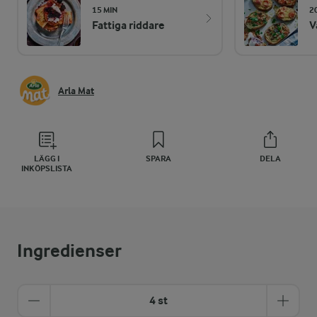
15 MIN
2
Fattiga riddare
V
Arla Mat
LÄGG I
SPARA
DELA
INKÖPSLISTA
Ingredienser
4 st