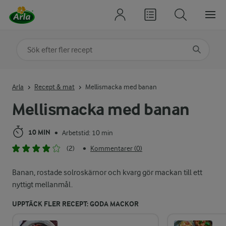
Sök på kategori eller ingrediens
Skriv in sökord för att få förslag
Arla
Recept & mat
Mellismacka med banan
Mellismacka med banan
10 MIN
Arbetstid: 10 min
•
(2)
Kommentarer (0)
•
Banan, rostade solroskärnor och kvarg gör mackan till ett
nyttigt mellanmål.
UPPTÄCK FLER RECEPT: GODA MACKOR