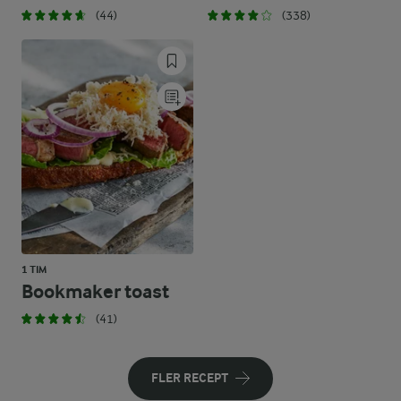
(44)
(338)
1 TIM
Bookmaker toast
(41)
FLER RECEPT