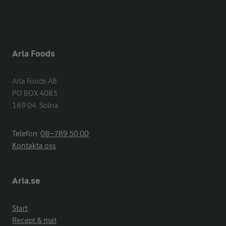
Arla Foods
Arla Foods AB

PO BOX 4083

169 04  Solna
Telefon:
08−789 50 00
Kontakta oss
Arla.se
Start
Recept & mat