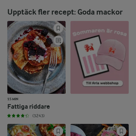
Upptäck fler recept: Goda mackor
17,7 %
4,8 g
Fett:
67,4 %
39,7 g
Kolhydrater:
15 MIN
Fattiga riddare
(3243)