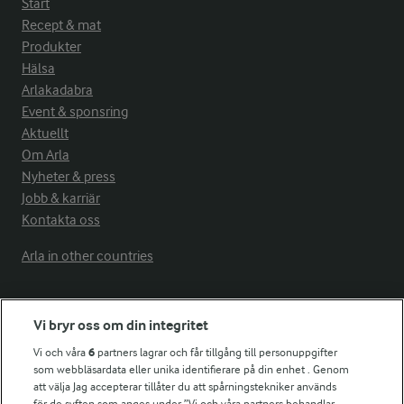
Start
Recept & mat
Produkter
Hälsa
Arlakadabra
Event & sponsring
Aktuellt
Om Arla
Nyheter & press
Jobb & karriär
Kontakta oss
Arla in other countries
Fler Arlasajter
Vi bryr oss om din integritet
Vi och våra
6
partners lagrar och får tillgång till personuppgifter
För ägare
som webbläsardata eller unika identifierare på din enhet . Genom
att välja Jag accepterar tillåter du att spårningstekniker används
Arlas kundportal
för de syften som anges under ”Vi och våra partners behandlar