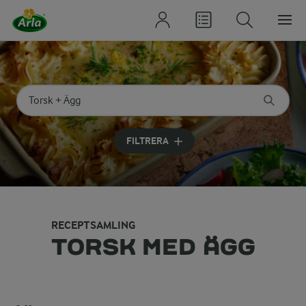
Sök på kategori eller ingrediens
Skriv in sökord för att få förslag
FILTRERA
RECEPTSAMLING
TORSK MED ÄGG