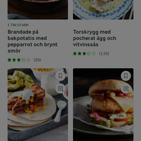
1 TIM 10 MIN
Brandade på
Torskrygg med
bakpotatis med
pocherat ägg och
pepparrot och brynt
vitvinssås
smör
(135)
(26)