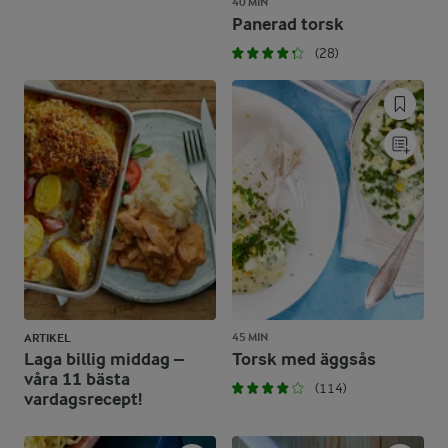
40 MIN
Panerad torsk
(28)
45 MIN
ARTIKEL
Laga billig middag –
Torsk med äggsås
våra 11 bästa
(114)
vardagsrecept!