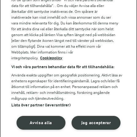
Arla.com
data för att tillhandahålla”. . Om du väljer Avvisa alla eller
Falbygdens Ost
återkallar ditt samtycke inaktiveras de. Om spårare är
Arla webbshop
inaktiverade kan visst innehåll och vissa annonser som du ser
vara mindre relevanta för dig. Du kan återkomma till denna meny
Bildbank
för att ändra dina val eller återkalla ditt samtycke när som helst
genom att klicka på länken Visa syften längst ned på webbsidan
[eller den flytande ikonen längst ned till vänster på webbsidan,
om tillämpligt]. Dina val kommer att ha effekt inom vår
Följ oss
Webbplats. Mer information finns i vår
integritetspolicy.
Cookiepolicy
Vi och våra partners behandlar data för att tillhandahålla:
Använda exakta uppgifter om geografisk positionering. Aktivt läsa av
enhetens egenskaper för identifieringsändamål. Lagra och/eller få
åtkomst till information på en enhet. Personanpassad reklam och
innehåll, reklam- och innehållsmätning, forskning angående
målgrupp och tjänsteutveckling.
Lista över partner (leverantörer)
© 2026 Arla Foods
Ändra cookie-inställningar
Avvisa alla
Jag accepterar
Integritetspolicy