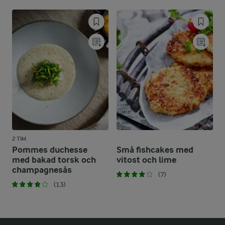
2 TIM
Pommes duchesse
Små fishcakes med
med bakad torsk och
vitost och lime
champagnesås
(7)
(13)