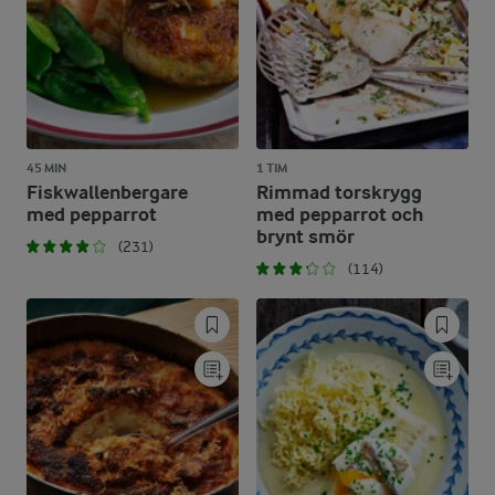
45 MIN
1 TIM
Fiskwallenbergare
Rimmad torskrygg
med pepparrot
med pepparrot och
brynt smör
(231)
(114)