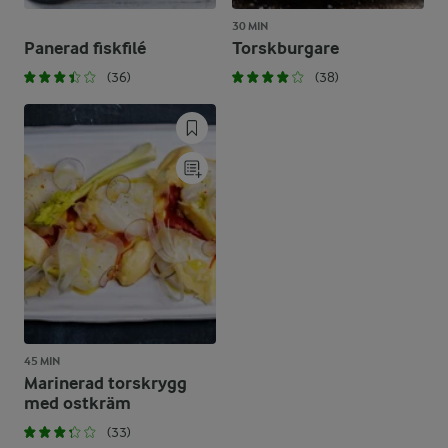
30 MIN
Panerad fiskfilé
Torskburgare
(36)
(38)
45 MIN
Marinerad torskrygg
med ostkräm
(33)