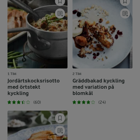
1 TIM
2 TIM
Jordärtskocksrisotto
Gräddbakad kyckling
med örtstekt
med variation på
kyckling
blomkål
(60)
(24)