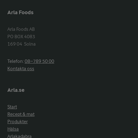
Arla Foods
Arla Foods AB

PO BOX 4083

169 04  Solna
Telefon:
08−789 50 00
Kontakta oss
Arla.se
Start
Recept & mat
Produkter
Hälsa
Arlakadabra