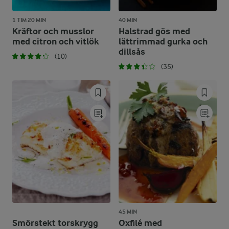
1 TIM 20 MIN
40 MIN
Kräftor och musslor
Halstrad gös med
med citron och vitlök
lättrimmad gurka och
dillsås
(10)
(35)
45 MIN
Smörstekt torskrygg
Oxfilé med