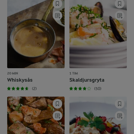
20 MIN
1 TIM
Whiskysås
Skaldjursgryta
(2)
(50)