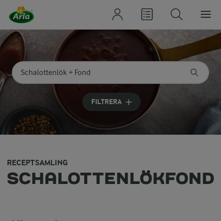
Sök på kategori eller ingrediens
Skriv in sökord för att få förslag
FILTRERA
RECEPTSAMLING
SCHALOTTENLÖKFOND