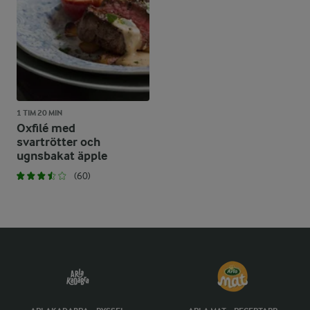
1 TIM 20 MIN
Oxfilé med
svartrötter och
ugnsbakat äpple
(60)