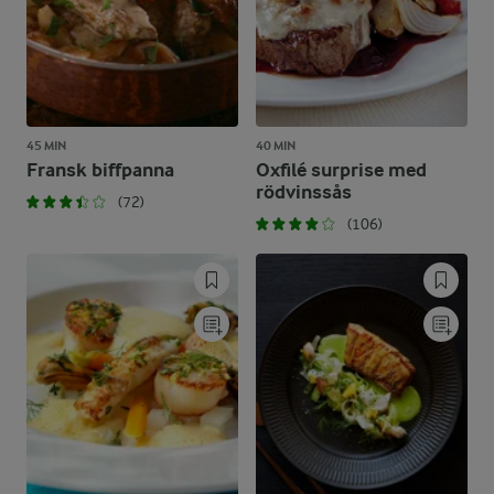
45 MIN
40 MIN
Fransk biffpanna
Oxfilé surprise med
rödvinssås
(72)
(106)