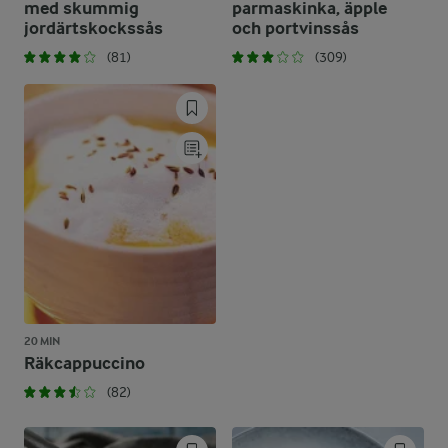
med skummig
parmaskinka, äpple
jordärtskockssås
och portvinssås
(81)
(309)
20 MIN
Räkcappuccino
(82)