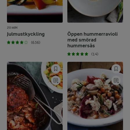
20 MIN
Julmustkyckling
Öppen hummerravioli
med smörad
(636)
hummersås
(14)