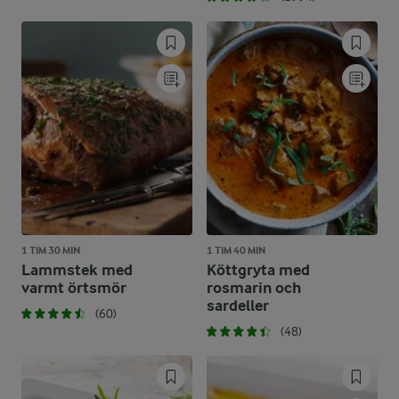
1 TIM 30 MIN
1 TIM 40 MIN
Lammstek med
Köttgryta med
varmt örtsmör
rosmarin och
sardeller
(60)
(48)