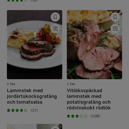
(52)
2 TIM
2 TIM
Lammstek med
Vitlöksspäckad
jordärtskocksgratäng
lammstek med
och tomatsalsa
potatisgratäng och
rödvinskokt rödlök
(37)
(108)