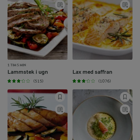
1 TIM 5 MIN
Lammstek i ugn
Lax med saffran
(515)
(1076)