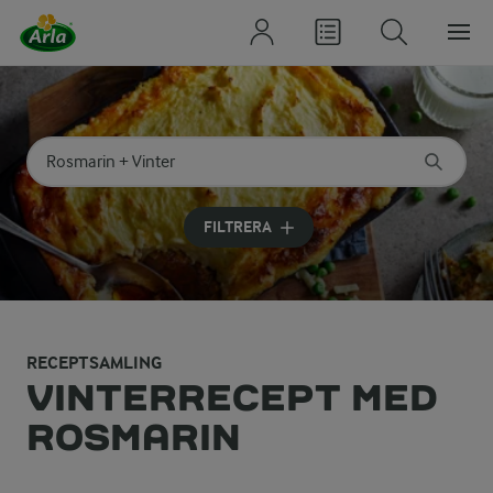
Sök på kategori eller ingrediens
Skriv in sökord för att få förslag
FILTRERA
RECEPTSAMLING
VINTERRECEPT MED
ROSMARIN