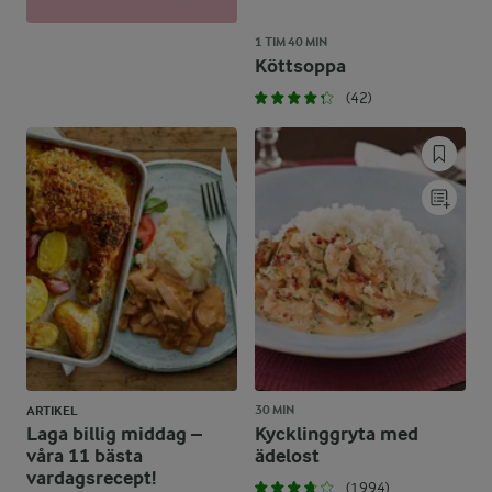
1 TIM 40 MIN
Köttsoppa
(42)
30 MIN
ARTIKEL
Laga billig middag –
Kycklinggryta med
våra 11 bästa
ädelost
vardagsrecept!
(1994)