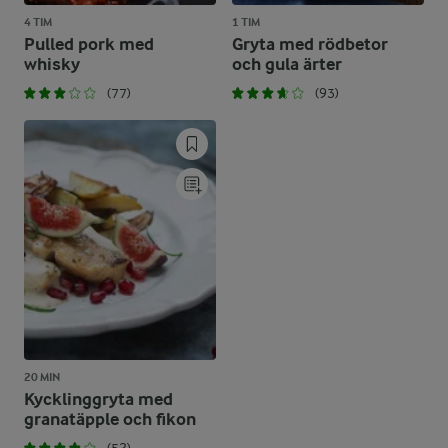
4 TIM
1 TIM
Pulled pork med
Gryta med rödbetor
whisky
och gula ärter
(77)
(93)
20 MIN
Kycklinggryta med
granatäpple och fikon