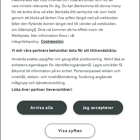
vara mindre relevanta för dig. Du kan återkomma till denna meny
Falbygdens Ost
för att ändra dina val eller återkalla ditt samtycke när som helst
Arla webbshop
genom att klicka på länken Visa syften längst ned på webbsidan
Bildbank
[eller den flytande ikonen längst ned till vänster på webbsidan,
om tillämpligt]. Dina val kommer att ha effekt inom vår
Webbplats. Mer information finns i vår
integritetspolicy.
Cookiepolicy
Följ oss
Vi och våra partners behandlar data för att tillhandahålla:
Använda exakta uppgifter om geografisk positionering. Aktivt läsa av
enhetens egenskaper för identifieringsändamål. Lagra och/eller få
åtkomst till information på en enhet. Personanpassad reklam och
innehåll, reklam- och innehållsmätning, forskning angående
målgrupp och tjänsteutveckling.
Lista över partner (leverantörer)
© 2026 Arla Foods
Avvisa alla
Jag accepterar
Ändra cookie-inställningar
Integritetspolicy
Visa syften