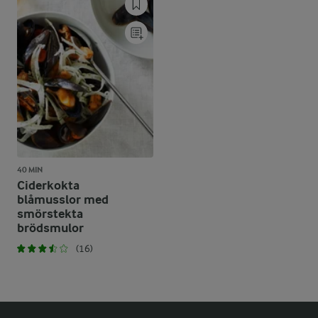
40 MIN
Ciderkokta
blåmusslor med
smörstekta
brödsmulor
(16)