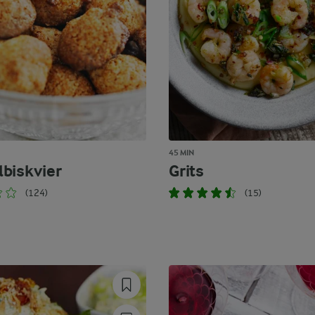
45 MIN
biskvier
Grits
(124)
(15)