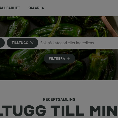
ÅLLBARHET
OM ARLA
TILLTUGG
Sök på kategori eller ingrediens
Skriv in sökord för att få förslag
FILTRERA
RECEPTSAMLING
LTUGG TILL MI