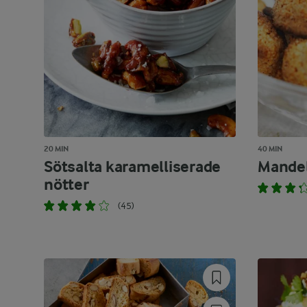
20 MIN
40 MIN
Sötsalta karamelliserade
Mandel
nötter
(45)