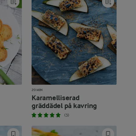
20 MIN
Karamelliserad
gräddädel på kavring
(3)