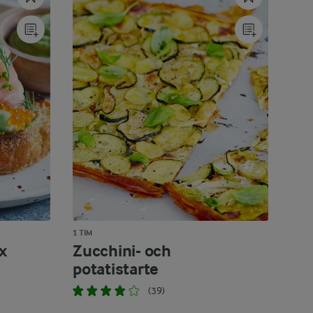
1 TIM
x
Zucchini- och
potatistarte
(39)