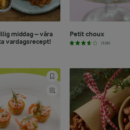
llig middag – våra
Petit choux
ta vardagsrecept!
(336)