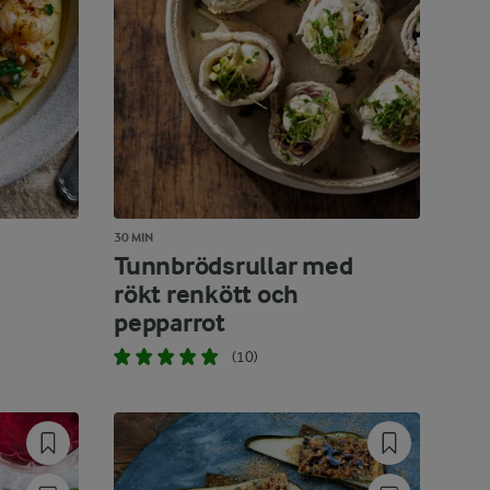
30 MIN
Tunnbrödsrullar med
rökt renkött och
pepparrot
(10)