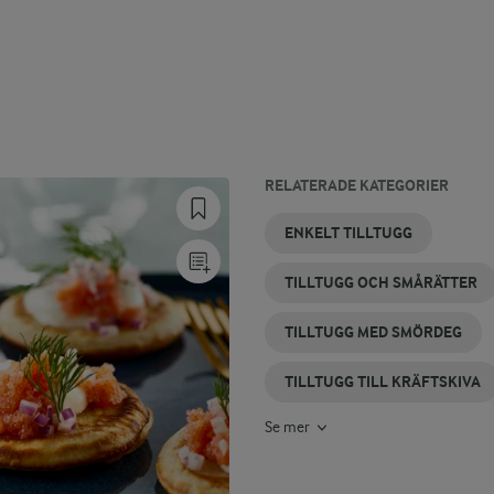
RELATERADE KATEGORIER
GLÖGGMINGEL
SMÅRÄTTER
MINGELMAT
ITALIENSKA
NACHOS
LÄTT
ENKELT TILLTUGG
MED RÄKOR
TILLTUGG
SOM
TILLTUGG
TILLTUGG
TILLTUGG OCH SMÅRÄTTER
TILLTUGG MED SMÖRDEG
TILLTUGG TILL KRÄFTSKIVA
Se mer