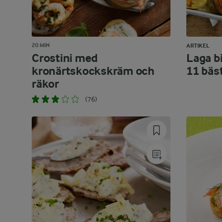
20 MIN
ARTIKEL
Crostini med
Laga bi
kronärtskockskräm och
11 bäs
räkor
(76)