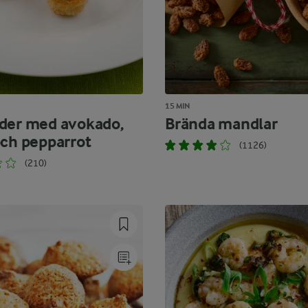
15 MIN
der med avokado,
Brända mandlar
och pepparrot
(1126)
(210)