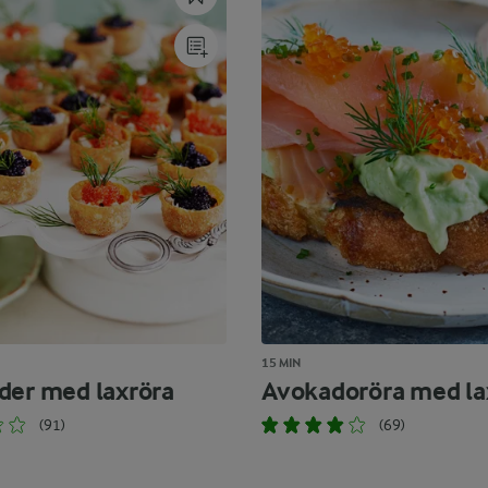
15 MIN
der med laxröra
Avokadoröra med la
(91)
(69)