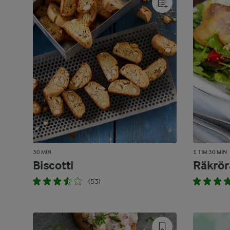
30 MIN
1 TIM 30 MIN
Biscotti
Räkröra
(53)