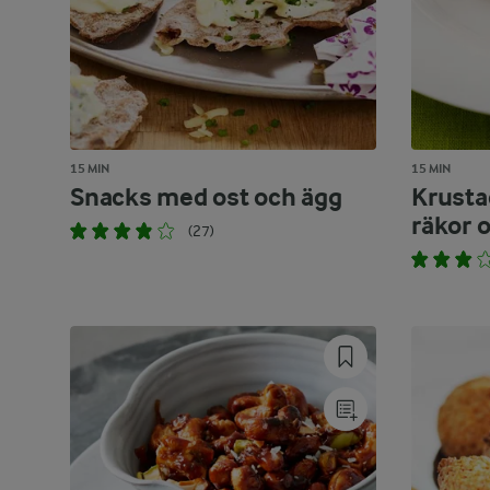
15 MIN
15 MIN
Snacks med ost och ägg
Krusta
räkor 
(27)