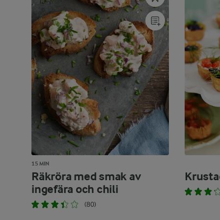
15 MIN
Räkröra med smak av
Krusta
ingefära och chili
(80)