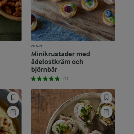
20 MIN
Minikrustader med
ädelostkräm och
björnbär
(1)