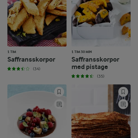
1 TIM
1 TIM 30 MIN
Saffransskorpor
Saffransskorpor
med pistage
(34)
(35)