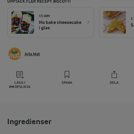
UPPTÄCK FLER RECEPT: BISCOTTI
15 MIN
1 
No bake cheesecake
S
i glas
Arla Mat
LÄGG I
SPARA
DELA
INKÖPSLISTA
Ingredienser