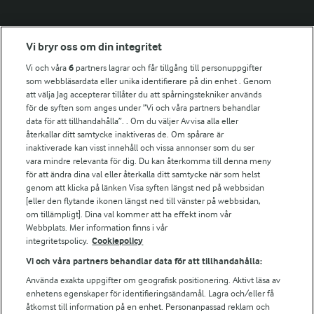
Fler Arlasajter
Vi bryr oss om din integritet
Vi och våra
6
partners lagrar och får tillgång till personuppgifter
För ägare
som webbläsardata eller unika identifierare på din enhet . Genom
att välja Jag accepterar tillåter du att spårningstekniker används
Arlas kundportal
för de syften som anges under ”Vi och våra partners behandlar
Arla.com
data för att tillhandahålla”. . Om du väljer Avvisa alla eller
Falbygdens Ost
återkallar ditt samtycke inaktiveras de. Om spårare är
Arla webbshop
inaktiverade kan visst innehåll och vissa annonser som du ser
vara mindre relevanta för dig. Du kan återkomma till denna meny
Bildbank
för att ändra dina val eller återkalla ditt samtycke när som helst
genom att klicka på länken Visa syften längst ned på webbsidan
[eller den flytande ikonen längst ned till vänster på webbsidan,
om tillämpligt]. Dina val kommer att ha effekt inom vår
Följ oss
Webbplats. Mer information finns i vår
integritetspolicy.
Cookiepolicy
Vi och våra partners behandlar data för att tillhandahålla:
Använda exakta uppgifter om geografisk positionering. Aktivt läsa av
enhetens egenskaper för identifieringsändamål. Lagra och/eller få
åtkomst till information på en enhet. Personanpassad reklam och