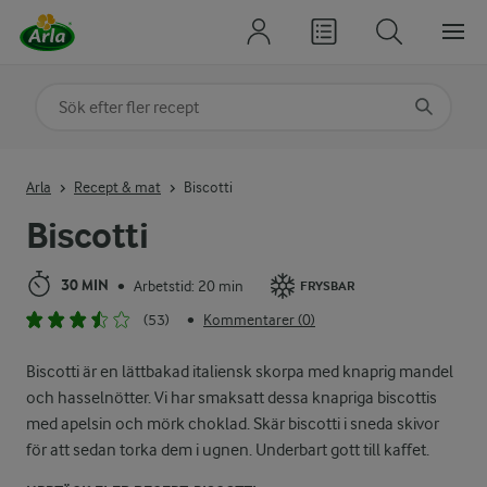
Sök på kategori eller ingrediens
Skriv in sökord för att få förslag
Arla
Recept & mat
Biscotti
Biscotti
30 MIN
Arbetstid: 20 min
•
FRYSBAR
(53)
Kommentarer (0)
•
Biscotti är en lättbakad italiensk skorpa med knaprig mandel
och hasselnötter. Vi har smaksatt dessa knapriga biscottis
med apelsin och mörk choklad. Skär biscotti i sneda skivor
för att sedan torka dem i ugnen. Underbart gott till kaffet.