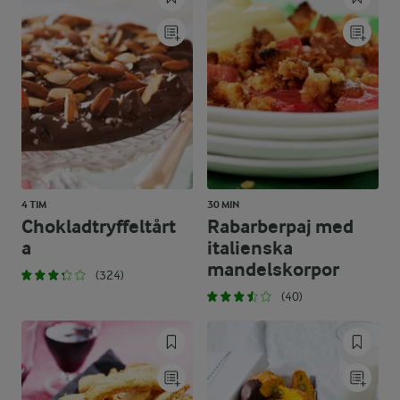
4 TIM
30 MIN
Chokladtryffeltårt
Rabarberpaj med
a
italienska
mandelskorpor
(324)
(40)