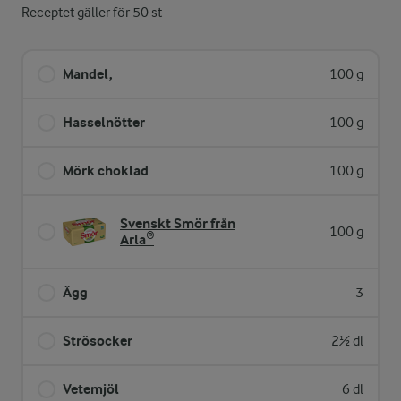
Receptet gäller för 50 st
Mandel,
100 g
Hasselnötter
100 g
Mörk choklad
100 g
Svenskt Smör från
100 g
Arla®
Ägg
3
Strösocker
2½ dl
Vetemjöl
6 dl