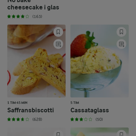
No bake
cheesecake i glas
(163)
1 TIM 45 MIN
5 TIM
Saffransbiscotti
Cassataglass
(628)
(50)