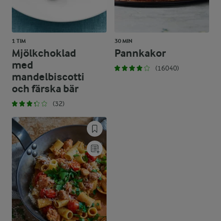
1 TIM
30 MIN
Mjölkchoklad
Pannkakor
med
(16040)
mandelbiscotti
och färska bär
(32)