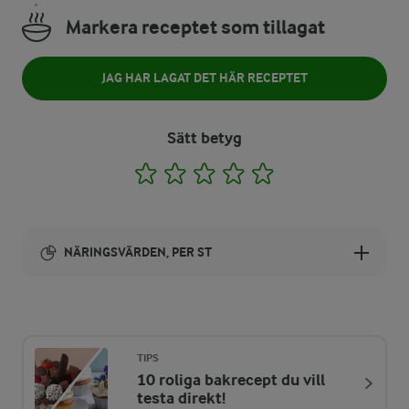
Markera receptet som tillagat
JAG HAR LAGAT DET HÄR RECEPTET
Sätt betyg
1
2
3
4
5
NÄRINGSVÄRDEN, PER ST
Energi:
99 kcal
TIPS
10 roliga bakrecept du vill
ENERGIDISTRIBUTION %
NÄRINGSVÄRDEN PER ST
testa direkt!