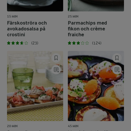
15 MIN
25 MIN
Färskoströra och
Parmachips med
avokadosalsa på
fikon och crème
crostini
fraiche
(23)
(124)
20 MIN
45 MIN