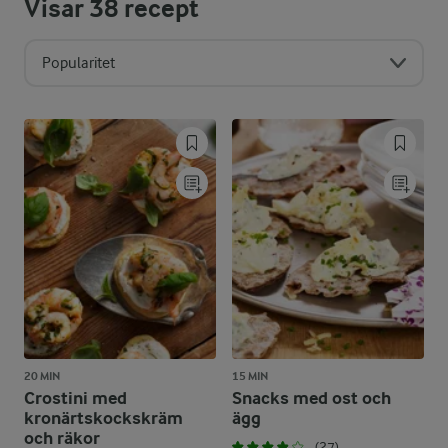
Visar
38
recept
Popularitet
20 MIN
15 MIN
Crostini med
Snacks med ost och
kronärtskockskräm
ägg
och räkor
(27)