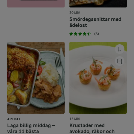
30 MIN
Smördegssnittar med
ädelost
(6)
15 MIN
ARTIKEL
Laga billig middag –
Krustader med
våra 11 bästa
avokado, räkor och