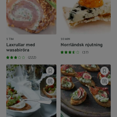
1 TIM
10 MIN
Laxrullar med
Norrländsk njutning
wasabiröra
(37)
(222)