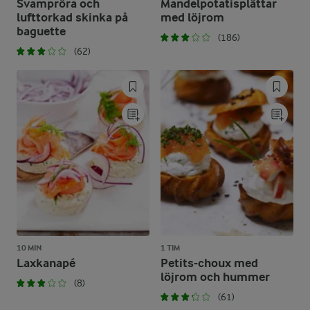
Svampröra och
Mandelpotatisplättar
lufttorkad skinka på
med löjrom
baguette
(186)
(62)
10 MIN
1 TIM
Laxkanapé
Petits-choux med
löjrom och hummer
(8)
(61)