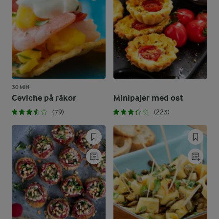
30 MIN
Ceviche på räkor
Minipajer med ost
(79)
(223)