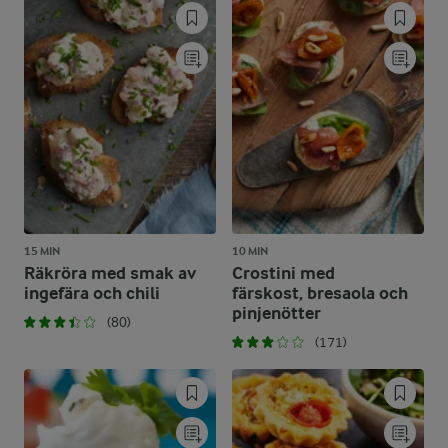
15 MIN
10 MIN
Räkröra med smak av
Crostini med
ingefära och chili
färskost, bresaola och
pinjenötter
(80)
(171)