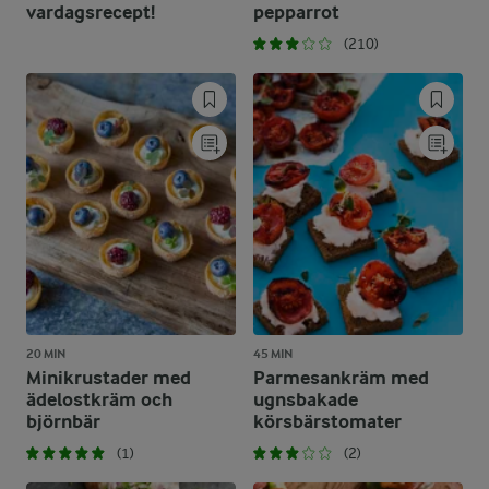
vardagsrecept!
pepparrot
(210)
20 MIN
45 MIN
Minikrustader med
Parmesankräm med
ädelostkräm och
ugnsbakade
björnbär
körsbärstomater
(1)
(2)