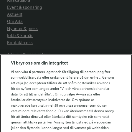
Arlakadabra
Event & sponsring
Aktuellt
Om Arla
Nyheter & press
Jobb & karriär
Kontakta oss
Arla in other countries
Vi bryr oss om din integritet
Vi och våra
6
partners lagrar och får tillgång till personuppgifter
Fler Arlasajter
som webbläsardata eller unika identifierare på din enhet . Genom
att välja Jag accepterar tillåter du att spårningstekniker används
för de syften som anges under ”Vi och våra partners behandlar
För ägare
data för att tillhandahålla”. . Om du väljer Avvisa alla eller
Arlas kundportal
återkallar ditt samtycke inaktiveras de. Om spårare är
Arla.com
inaktiverade kan visst innehåll och vissa annonser som du ser
vara mindre relevanta för dig. Du kan återkomma till denna meny
Falbygdens Ost
för att ändra dina val eller återkalla ditt samtycke när som helst
Arla webbshop
genom att klicka på länken Visa syften längst ned på webbsidan
Bildbank
[eller den flytande ikonen längst ned till vänster på webbsidan,