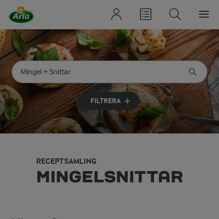
Sök på kategori eller ingrediens
Skriv in sökord för att få förslag
FILTRERA
RECEPTSAMLING
MINGELSNITTAR