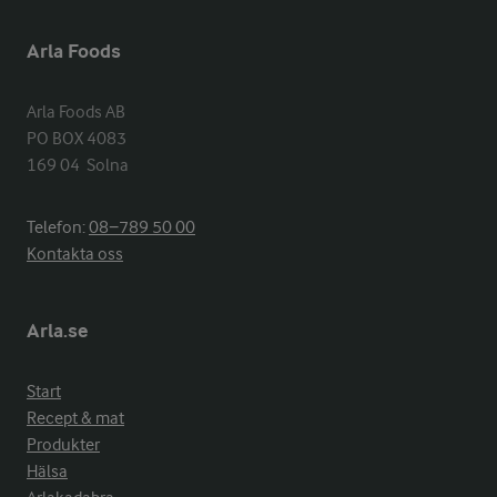
Arla Foods
Arla Foods AB

PO BOX 4083

169 04  Solna
Telefon:
08−789 50 00
Kontakta oss
Arla.se
Start
Recept & mat
Produkter
Hälsa