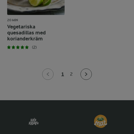
20 MIN
Vegetariska
quesadillas med
korianderkräm
(2)
1
2