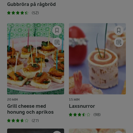
Gubbröra på rågbröd
(52)
20 MIN
15 MIN
Grill cheese med
Laxsnurror
honung och aprikos
(98)
(27)