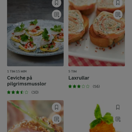
1 TIM 15 MIN
5 TIM
Ceviche på
Laxrullar
pilgrimsmusslor
(56)
(30)