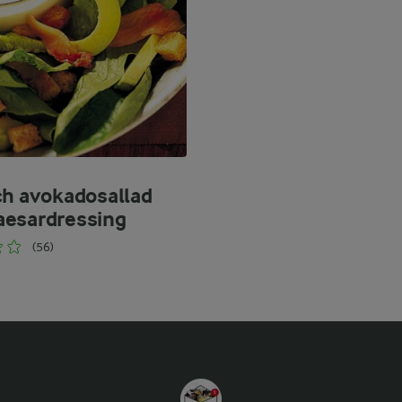
ch avokadosallad
esardressing
(56)