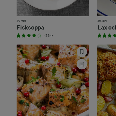
20 MIN
30 MIN
Fisksoppa
Lax oc
(664)