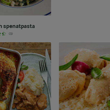
h spenatpasta
(3)