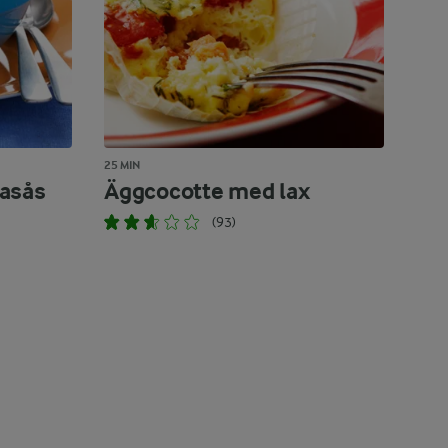
25 MIN
asås
Äggcocotte med lax
(93)