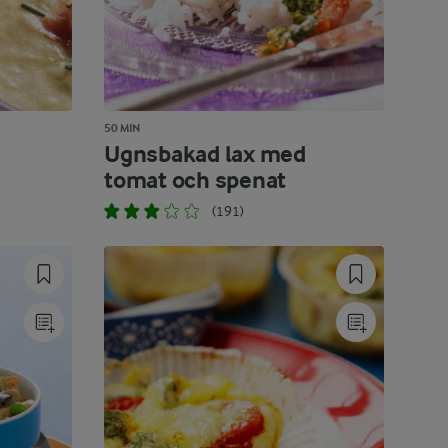
50 MIN
Ugnsbakad lax med
tomat och spenat
(191)