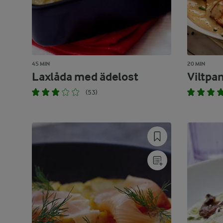
45 MIN
20 MIN
Laxlåda med ädelost
Viltpa
(53)