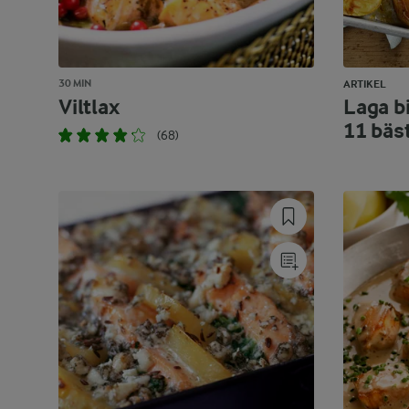
30 MIN
ARTIKEL
Viltlax
Laga bi
11 bäs
(68)