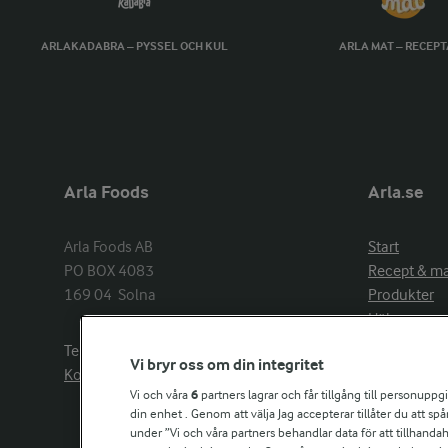
ARLAKADABRA – PYSSEL OCH KUL
ARLA MAT – RECEP
Arla Foods
Arla.se
Arla Foods AB

Start
PO BOX 4083

Recept & m
169 04  Solna
Produkter
Hälsa
Arlakadabra
Telefon:
08−789 50 00
Vi bryr oss om din integritet
Event & spo
Kontakta oss
Aktuellt
Vi och våra
6
partners lagrar och får tillgång till personuppg
din enhet . Genom att välja Jag accepterar tillåter du att s
Om Arla
under ”Vi och våra partners behandlar data för att tillhandahål
Nyheter & p