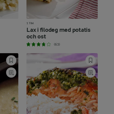
1 TIM
Lax i filodeg med potatis
och ost
(63)