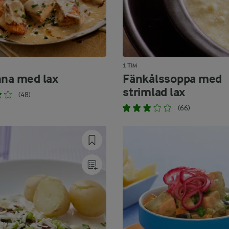
1 TIM
nna med lax
Fänkålssoppa med
strimlad lax
(48)
(66)