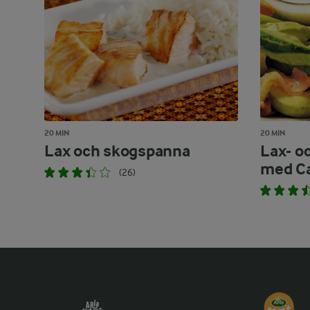
20 MIN
20 MIN
Lax och skogspanna
Lax- o
med Ca
(26)