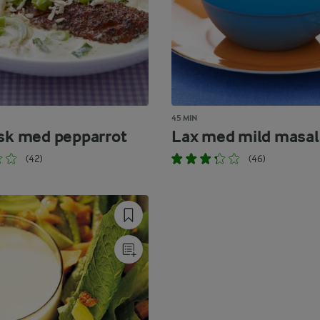
45 MIN
isk med pepparrot
Lax med mild masal
(42)
(46)