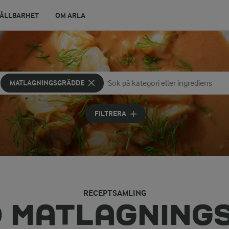
ÅLLBARHET
OM ARLA
MATLAGNINGSGRÄDDE
Sök på kategori eller ingrediens
Skriv in sökord för att få förslag
FILTRERA
RECEPTSAMLING
D MATLAGNING