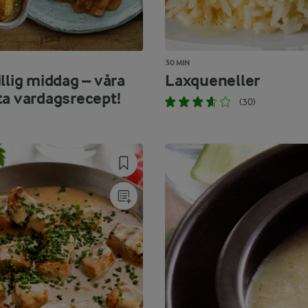
30 MIN
llig middag – våra
Laxqueneller
ta vardagsrecept!
(30)