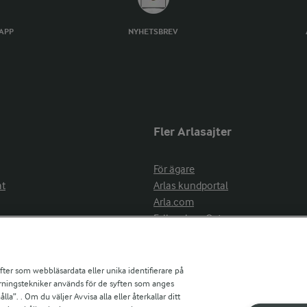
TAPP
NYHETSBREV
Fler Arlasajter
För ägare
at
Arlas kundportal
Arla.com
Falbygdens Ost
Arla webbshop
nsring
Bildbank
ifter som webbläsardata eller unika identifierare på
pårningstekniker används för de syften som anges
la”. . Om du väljer Avvisa alla eller återkallar ditt
ress