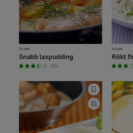
20 MIN
30 MIN
Snabb laxpudding
Rökt f
(71)