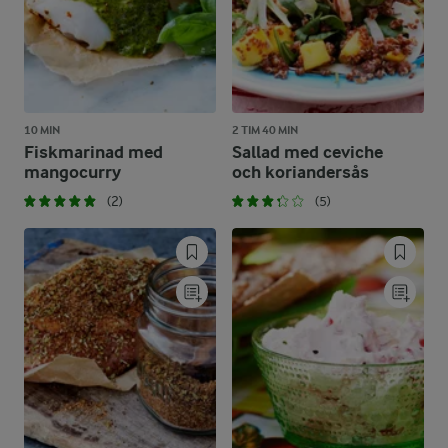
10 MIN
2 TIM 40 MIN
Fiskmarinad med
Sallad med ceviche
mangocurry
och koriandersås
(2)
(5)