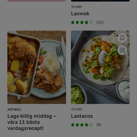
30 MIN
Laxwok
(35)
40 MIN
ARTIKEL
Laga billig middag –
Laxtacos
våra 11 bästa
(9)
vardagsrecept!