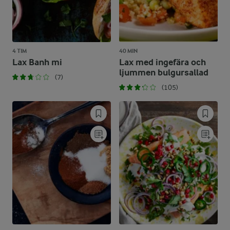
4 TIM
40 MIN
Lax Banh mi
Lax med ingefära och
ljummen bulgursallad
(7)
(105)