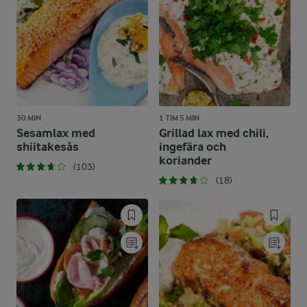
30 MIN
1 TIM 5 MIN
Sesamlax med
Grillad lax med chili,
shiitakesås
ingefära och
koriander
(103)
(18)