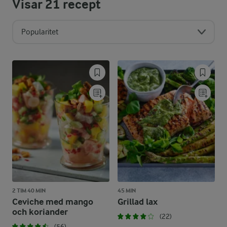
Visar
21
recept
Popularitet
2 TIM 40 MIN
45 MIN
Ceviche med mango
Grillad lax
och koriander
(22)
(56)