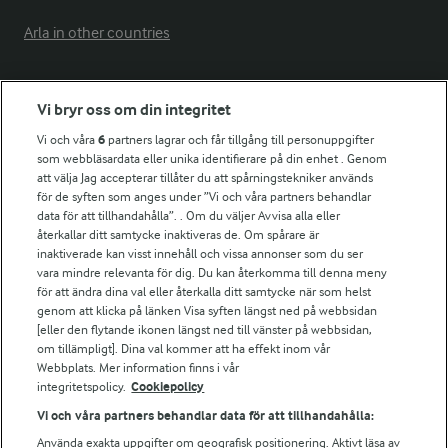
Arla in other countries
Fler Arlasajter
Vi bryr oss om din integritet
Vi och våra
6
partners lagrar och får tillgång till personuppgifter
För ägare
som webbläsardata eller unika identifierare på din enhet . Genom
att välja Jag accepterar tillåter du att spårningstekniker används
Arlas kundportal
för de syften som anges under ”Vi och våra partners behandlar
Arla.com
data för att tillhandahålla”. . Om du väljer Avvisa alla eller
Falbygdens Ost
återkallar ditt samtycke inaktiveras de. Om spårare är
Arla webbshop
inaktiverade kan visst innehåll och vissa annonser som du ser
vara mindre relevanta för dig. Du kan återkomma till denna meny
Bildbank
för att ändra dina val eller återkalla ditt samtycke när som helst
genom att klicka på länken Visa syften längst ned på webbsidan
[eller den flytande ikonen längst ned till vänster på webbsidan,
om tillämpligt]. Dina val kommer att ha effekt inom vår
Följ oss
Webbplats. Mer information finns i vår
integritetspolicy.
Cookiepolicy
Vi och våra partners behandlar data för att tillhandahålla:
Använda exakta uppgifter om geografisk positionering. Aktivt läsa av