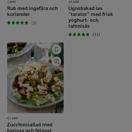
5 MIN
45 MIN
Rub med ingefära och
Ugnsbakad lax
koriander
”tarator” med frisk
yoghurt- och
(1)
tahinisås
(31)
45 MIN
Zucchinisallad med
harissa och fetaost