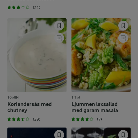
(31)
10 MIN
1 TIM
Koriandersås med
Ljummen laxsallad
chutney
med garam masala
(29)
(7)