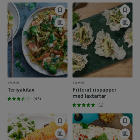
45 MIN
40 MIN
Teriyakilax
Friterat rispapper
med laxtartar
(43)
(3)