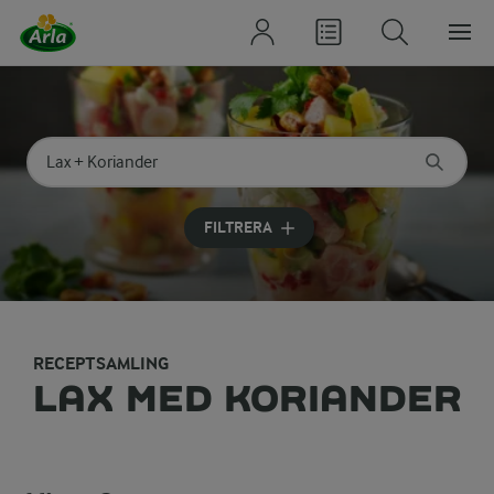
Sök på kategori eller ingrediens
Skriv in sökord för att få förslag
FILTRERA
RECEPTSAMLING
LAX MED KORIANDER