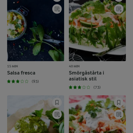
15 MIN
40 MIN
Salsa fresca
Smörgåstårta i
asiatisk stil
(93)
(73)