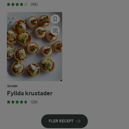
(96)
30 MIN
Fyllda krustader
(26)
FLER RECEPT