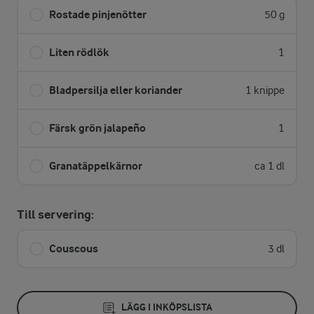
Rostade pinjenötter
50 g
Liten rödlök
1
Bladpersilja eller koriander
1 knippe
Färsk grön jalapeño
1
Granatäppelkärnor
ca 1 dl
Till servering:
Couscous
3 dl
LÄGG I INKÖPSLISTA