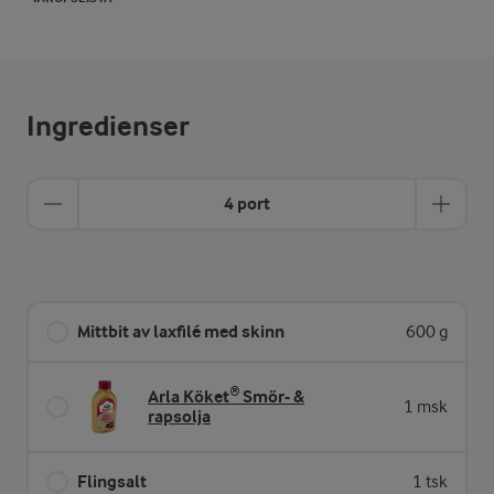
Ingredienser
4 port
Mittbit av laxfilé med skinn
600 g
Arla Köket® Smör- &
1 msk
rapsolja
Flingsalt
1 tsk