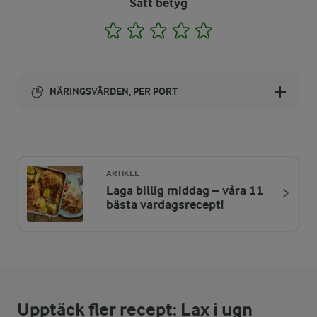
Sätt betyg
1
2
3
4
5
NÄRINGSVÄRDEN, PER PORT
Energi:
798 kcal
ARTIKEL
Laga billig middag – våra 11
ENERGIDISTRIBUTION %
NÄRINGSVÄRDEN PER PORT
bästa vardagsrecept!
-
9,6 g
Fiber:
22,8 %
44,8 g
Protein:
Upptäck fler recept: Lax i ugn
49,3 %
44,5 g
Fett: