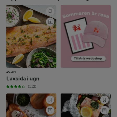
27,9 %
54,8 g
Kolhydrater:
45 MIN
Laxsida i ugn
(112)