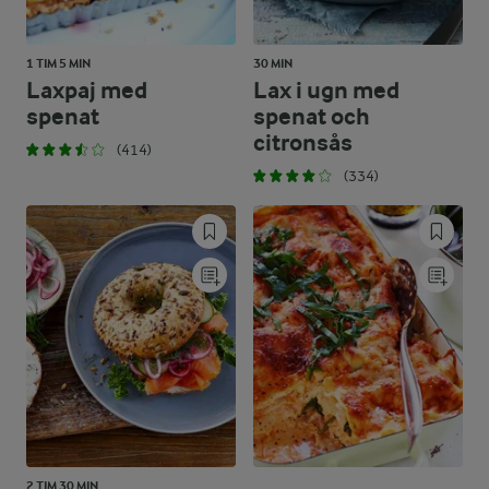
1 TIM 5 MIN
30 MIN
Laxpaj med
Lax i ugn med
spenat
spenat och
citronsås
(414)
(334)
2 TIM 30 MIN