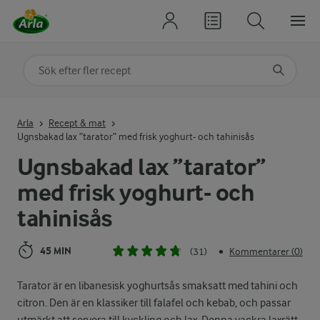
Sök på kategori eller ingrediens
Skriv in sökord för att få förslag
Arla
Recept & mat
Ugnsbakad lax ”tarator” med frisk yoghurt- och tahinisås
Ugnsbakad lax ”tarator”
med frisk yoghurt- och
tahinisås
45 MIN
(31)
Kommentarer (0)
•
Tarator är en libanesisk yoghurtsås smaksatt med tahini och
citron. Den är en klassiker till falafel och kebab, och passar