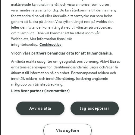
Arla webbshop
inaktiverade kan visst innehåll och vissa annonser som du ser
vara mindre relevanta för dig. Du kan återkomma till denna meny
Bildbank
för att ändra dina val eller återkalla ditt samtycke när som helst
genom att klicka på länken Visa syften längst ned på webbsidan
[eller den flytande ikonen längst ned till vänster på webbsidan,
om tillämpligt]. Dina val kommer att ha effekt inom vår
Följ oss
Webbplats. Mer information finns i vår
integritetspolicy.
Cookiepolicy
Vi och våra partners behandlar data för att tillhandahålla:
Använda exakta uppgifter om geografisk positionering. Aktivt läsa av
enhetens egenskaper för identifieringsändamål. Lagra och/eller få
åtkomst till information på en enhet. Personanpassad reklam och
innehåll, reklam- och innehållsmätning, forskning angående
målgrupp och tjänsteutveckling.
Lista över partner (leverantörer)
© 2026 Arla Foods
Ändra cookie-inställningar
Avvisa alla
Jag accepterar
Integritetspolicy
Om cookies
Visa syften
GÖR SÅ HÄR
INGREDIENSER