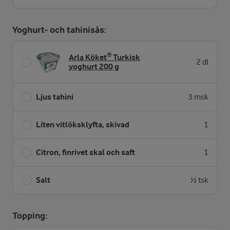
Yoghurt- och tahinisås:
Arla Köket® Turkisk
2 dl
yoghurt 200 g
Ljus tahini
3 msk
Liten vitlöksklyfta, skivad
1
Citron, finrivet skal och saft
1
Salt
½ tsk
Topping: