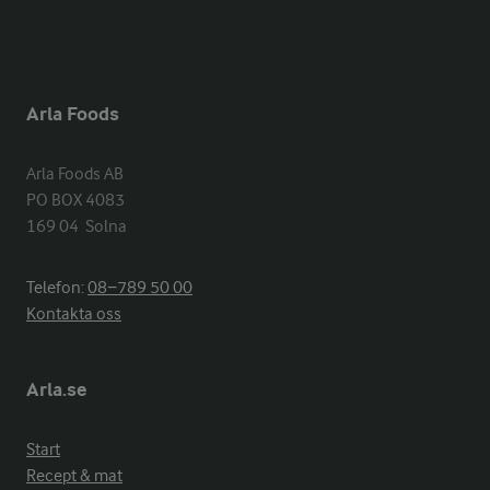
Arla Foods
Arla Foods AB

PO BOX 4083

169 04  Solna
Telefon:
08−789 50 00
Kontakta oss
Arla.se
Start
Recept & mat