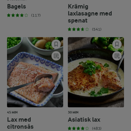
Bagels
Krämig
laxlasagne med
(117)
spenat
(541)
45 MIN
30 MIN
Lax med
Asiatisk lax
citronsås
(483)