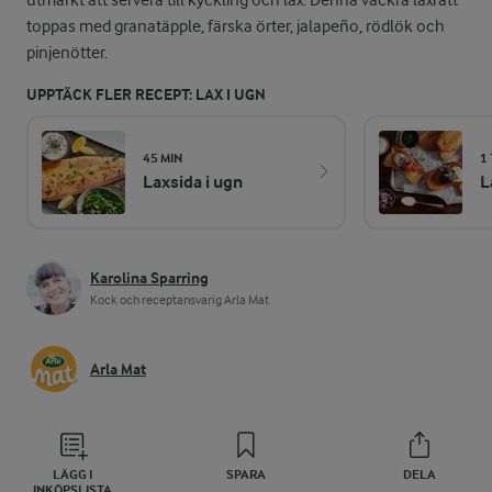
utmärkt att servera till kyckling och lax. Denna vackra laxrätt
toppas med granatäpple, färska örter, jalapeño, rödlök och
pinjenötter.
UPPTÄCK FLER RECEPT: LAX I UGN
45 MIN
1 
Laxsida i ugn
L
Karolina Sparring
Kock och receptansvarig Arla Mat
Arla Mat
LÄGG I
SPARA
DELA
INKÖPSLISTA