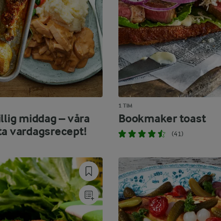
1 TIM
llig middag – våra
Bookmaker toast
ta vardagsrecept!
(41)