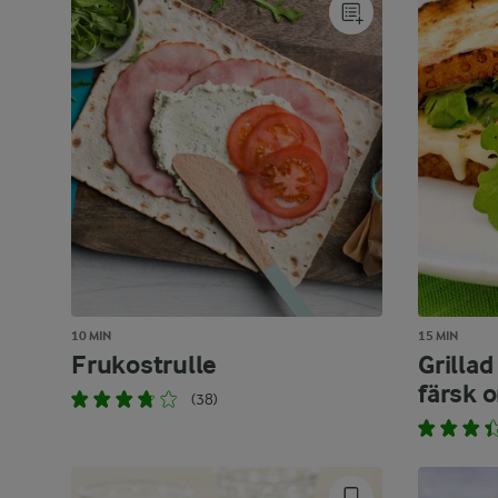
10 MIN
15 MIN
Frukostrulle
Grilla
färsk 
(38)