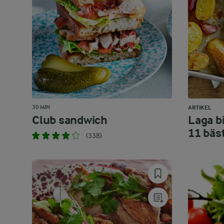
30 MIN
ARTIKEL
Club sandwich
Laga bi
11 bäs
(338)