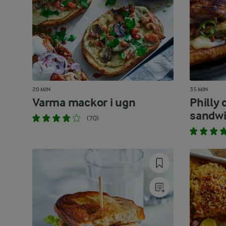
20 MIN
35 MIN
Varma mackor i ugn
Philly
sandw
(70)