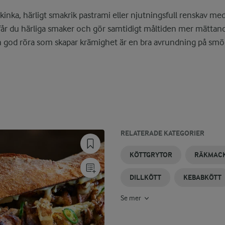
skinka, härligt smakrik pastrami eller njutningsfull renskav 
år du härliga smaker och gör samtidigt måltiden mer mättande, 
en god röra som skapar krämighet är en bra avrundning på smö
RELATERADE KATEGORIER
KANTARELLMACKA
KÖTTBULJONG
KÖTTSOPPOR
VARMA
ITALIENSK
GRILLAT
KÖTTGRYTOR
RÄKMAC
MACKOR
MACKA
KÖTT
OCH
DILLKÖTT
KEBABKÖTT
SMÖRGÅSAR
Se mer