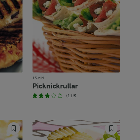
15 MIN
Picknickrullar
(119)