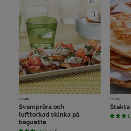
20 MIN
15 MIN
Svampröra och
Stekta
lufttorkad skinka på
baguette