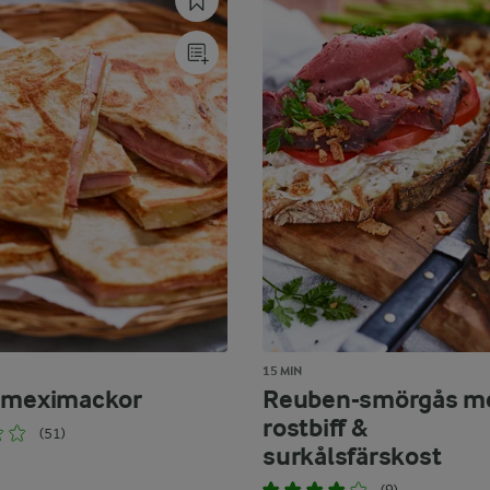
15 MIN
 meximackor
Reuben-smörgås m
rostbiff &
(51)
surkålsfärskost