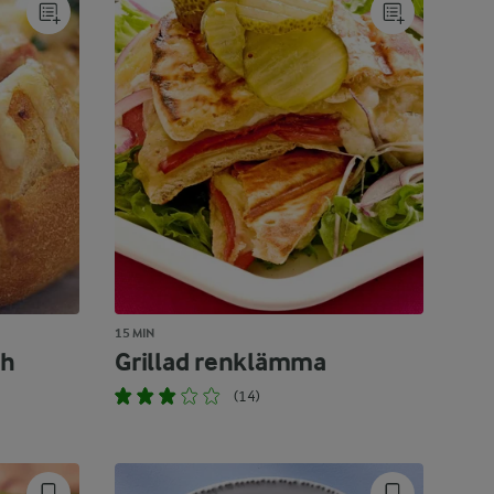
15 MIN
ch
Grillad renklämma
(14)