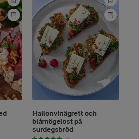
ed
Hallonvinägrett och
blåmögelost på
surdegsbröd