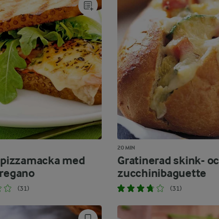
20 MIN
d pizzamacka med
Gratinerad skink- o
oregano
zucchinibaguette
(31)
(31)