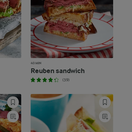
40 MIN
Reuben sandwich
(39)