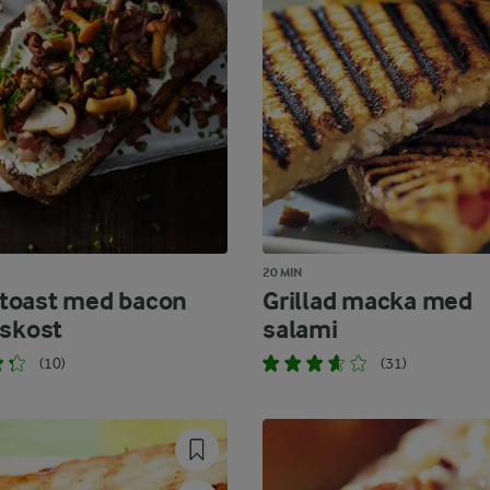
20 MIN
toast med bacon
Grillad macka med
rskost
salami
(10)
(31)