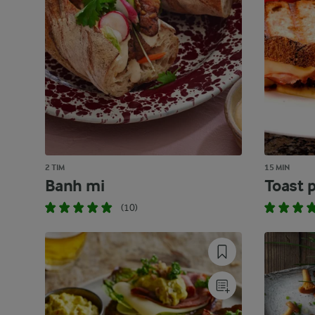
2 TIM
15 MIN
Banh mi
Toast p
(10)