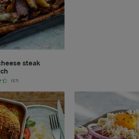
 cheese steak
ich
(57)