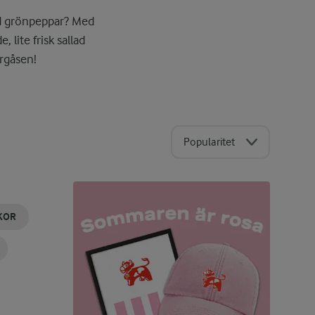
med grönpeppar? Med
lite frisk sallad
rgåsen!
Popularitet
KOR