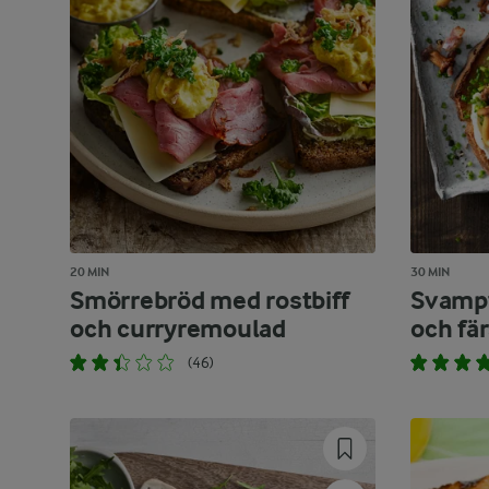
20 MIN
30 MIN
Smörrebröd med rostbiff
Svamp
och curryremoulad
och fä
(46)