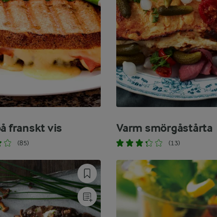
å franskt vis
Varm smörgåstårta
(85)
(13)