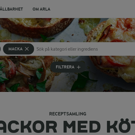
ÅLLBARHET
OM ARLA
MACKA
Sök på kategori eller ingrediens
Skriv in sökord för att få förslag
FILTRERA
RECEPTSAMLING
ACKOR MED KÖ