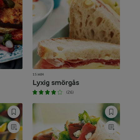
15 MIN
Lyxig smörgås
(26)