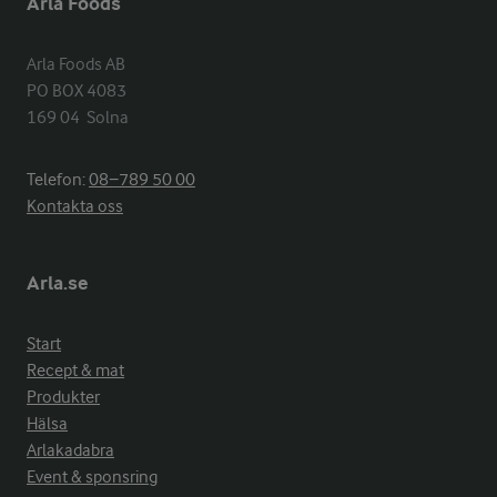
Arla Foods
Arla Foods AB

PO BOX 4083

169 04  Solna
Telefon:
08−789 50 00
Kontakta oss
Arla.se
Start
Recept & mat
Produkter
Hälsa
Arlakadabra
Event & sponsring