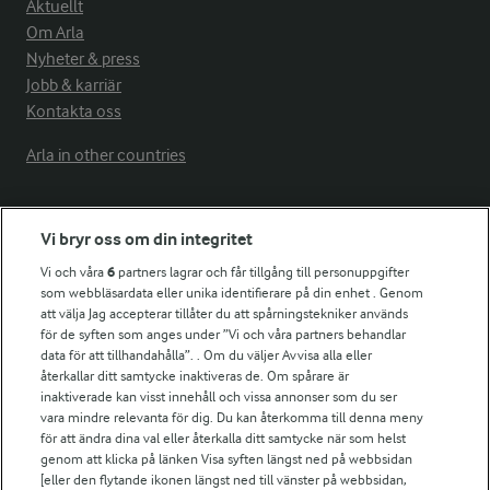
Aktuellt
Om Arla
Nyheter & press
Jobb & karriär
Kontakta oss
Arla in other countries
Fler Arlasajter
Vi bryr oss om din integritet
Vi och våra
6
partners lagrar och får tillgång till personuppgifter
För ägare
som webbläsardata eller unika identifierare på din enhet . Genom
att välja Jag accepterar tillåter du att spårningstekniker används
Arlas kundportal
för de syften som anges under ”Vi och våra partners behandlar
Arla.com
data för att tillhandahålla”. . Om du väljer Avvisa alla eller
Falbygdens Ost
återkallar ditt samtycke inaktiveras de. Om spårare är
Arla webbshop
inaktiverade kan visst innehåll och vissa annonser som du ser
vara mindre relevanta för dig. Du kan återkomma till denna meny
Bildbank
för att ändra dina val eller återkalla ditt samtycke när som helst
genom att klicka på länken Visa syften längst ned på webbsidan
[eller den flytande ikonen längst ned till vänster på webbsidan,