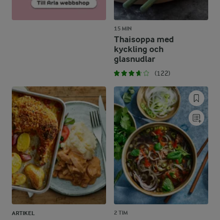
15 MIN
Thaisoppa med
kyckling och
glasnudlar
(122)
2 TIM
ARTIKEL