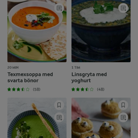
20 MIN
1 TIM
Texmexsoppa med
Linsgryta med
svarta bönor
yoghurt
(58)
(48)