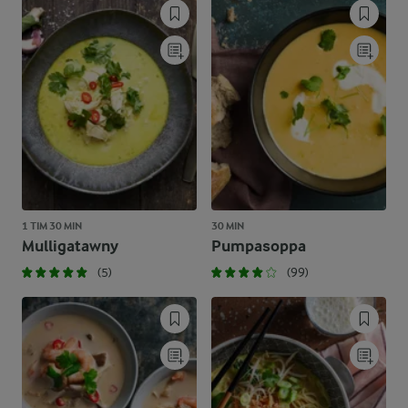
1 TIM 30 MIN
30 MIN
Mulligatawny
Pumpasoppa
(5)
(99)