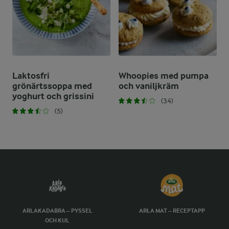
Laktosfri
Whoopies med pumpa
grönärtssoppa med
och vaniljkräm
yoghurt och grissini
(34)
(5)
ARLAKADABRA – PYSSEL
ARLA MAT – RECEPTAPP
OCH KUL