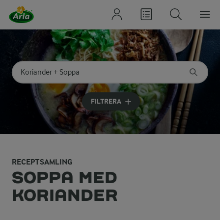
Sök på kategori eller ingrediens
Skriv in sökord för att få förslag
FILTRERA
RECEPTSAMLING
SOPPA MED
KORIANDER