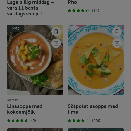
Laga billig middag –
Pho
våra 11 bästa
(14)
vardagsrecept!
Nytt
35 MIN
Linssoppa med
Sötpotatissoppa med
kokosmjölk
lime
(5)
(460)