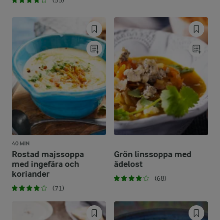
(55)
40 MIN
Rostad majssoppa
Grön linssoppa med
med ingefära och
ädelost
koriander
(68)
(71)