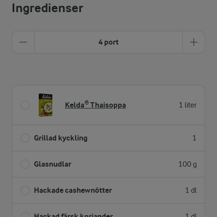
Ingredienser
4 port
Kelda® Thaisoppa
1 liter
Grillad kyckling
1
Glasnudlar
100 g
Hackade cashewnötter
1 dl
Hackad färsk koriander
1 dl