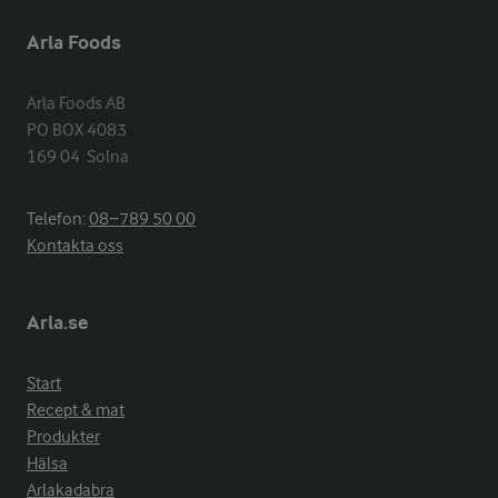
Arla Foods
Arla Foods AB

PO BOX 4083

169 04  Solna
Telefon:
08−789 50 00
Kontakta oss
Arla.se
Start
Recept & mat
Produkter
Hälsa
Arlakadabra