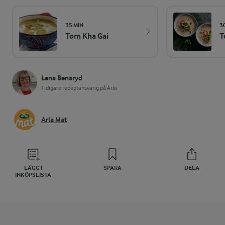
35 MIN
3
Tom Kha Gai
T
Lena Bensryd
Tidigare receptansvarig på Arla
Arla Mat
LÄGG I
SPARA
DELA
INKÖPSLISTA