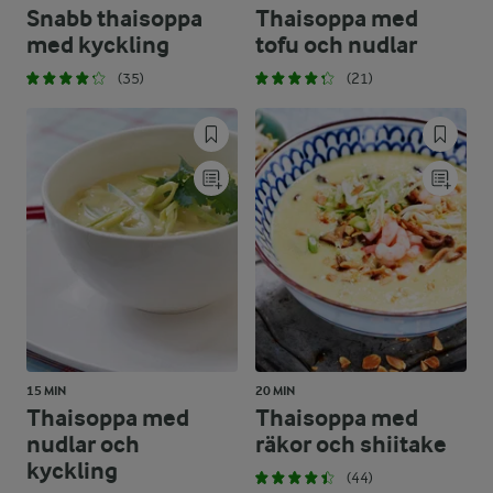
Snabb thaisoppa
Thaisoppa med
med kyckling
tofu och nudlar
(35)
(21)
15 MIN
20 MIN
Thaisoppa med
Thaisoppa med
nudlar och
räkor och shiitake
kyckling
(44)