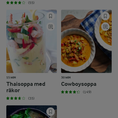
(55)
15 MIN
30 MIN
Thaisoppa med
Cowboysoppa
räkor
(149)
(35)