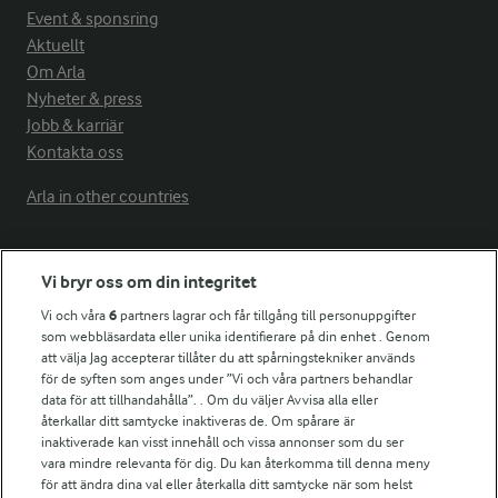
Event & sponsring
Aktuellt
Om Arla
Nyheter & press
Jobb & karriär
Kontakta oss
Arla in other countries
Fler Arlasajter
Vi bryr oss om din integritet
Vi och våra
6
partners lagrar och får tillgång till personuppgifter
För ägare
som webbläsardata eller unika identifierare på din enhet . Genom
att välja Jag accepterar tillåter du att spårningstekniker används
Arlas kundportal
för de syften som anges under ”Vi och våra partners behandlar
Arla.com
data för att tillhandahålla”. . Om du väljer Avvisa alla eller
Falbygdens Ost
återkallar ditt samtycke inaktiveras de. Om spårare är
Arla webbshop
inaktiverade kan visst innehåll och vissa annonser som du ser
vara mindre relevanta för dig. Du kan återkomma till denna meny
Bildbank
för att ändra dina val eller återkalla ditt samtycke när som helst