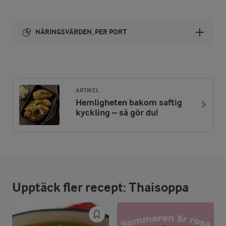
NÄRINGSVÄRDEN, PER PORT
Energi:
822 kcal
ARTIKEL
Hemligheten bakom saftig
ENERGIDISTRIBUTION %
NÄRINGSVÄRDEN PER PORT
kyckling – så gör du!
-
1,5 g
Fiber:
28,5 %
57,7 g
Protein:
Upptäck fler recept: Thaisoppa
52,1 %
48,4 g
Fett:
19,4 %
39,2 g
Kolhydrater: