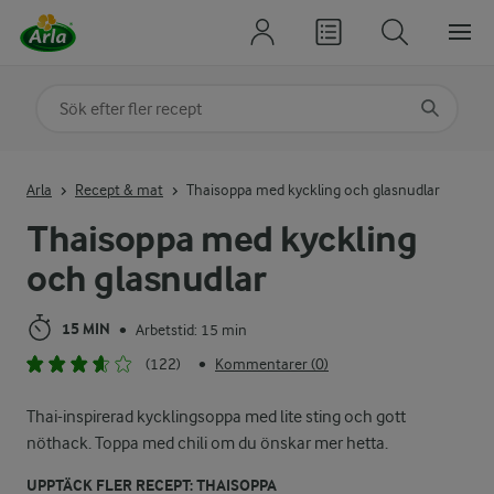
Sök på kategori eller ingrediens
Skriv in sökord för att få förslag
Arla
Recept & mat
Thaisoppa med kyckling och glasnudlar
Thaisoppa med kyckling
och glasnudlar
15 MIN
Arbetstid: 15 min
•
(122)
Kommentarer (0)
•
Thai-inspirerad kycklingsoppa med lite sting och gott
nöthack. Toppa med chili om du önskar mer hetta.
UPPTÄCK FLER RECEPT: THAISOPPA