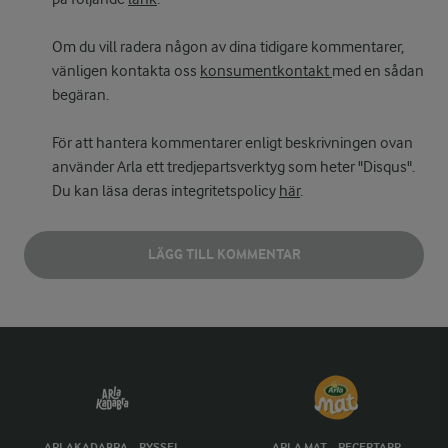
Om du vill radera någon av dina tidigare kommentarer,
vänligen kontakta oss
konsumentkontakt
med en sådan
begäran.
För att hantera kommentarer enligt beskrivningen ovan
använder Arla ett tredjepartsverktyg som heter "Disqus".
Du kan läsa deras integritetspolicy
här
.
LÄGG TILL KOMMENTAR
ARLAKADABRA – PYSSEL
ARLA MAT – RECEPTAPP