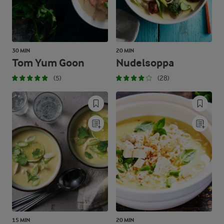
30 MIN
20 MIN
Tom Yum Goon
Nudelsoppa
(5)
(28)
15 MIN
20 MIN