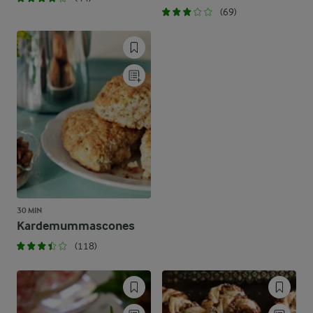
(69)
30 MIN
Kardemummascones
(118)