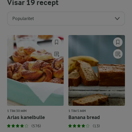
Visar
19
recept
Popularitet
1 TIM 30 MIN
1 TIM 5 MIN
Arlas kanelbulle
Banana bread
(576)
(13)