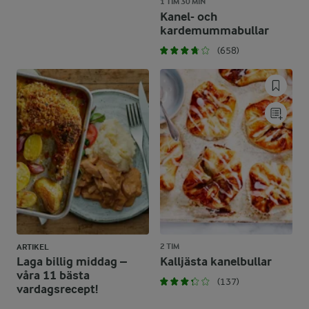
1 TIM 30 MIN
Kanel- och
kardemummabullar
(658)
2 TIM
ARTIKEL
Laga billig middag –
Kalljästa kanelbullar
våra 11 bästa
(137)
vardagsrecept!