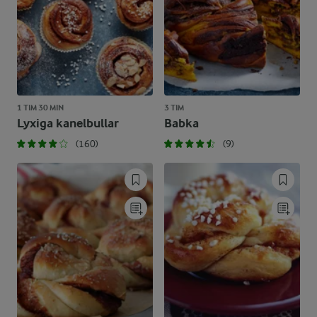
1 TIM 30 MIN
3 TIM
Lyxiga kanelbullar
Babka
(160)
(9)