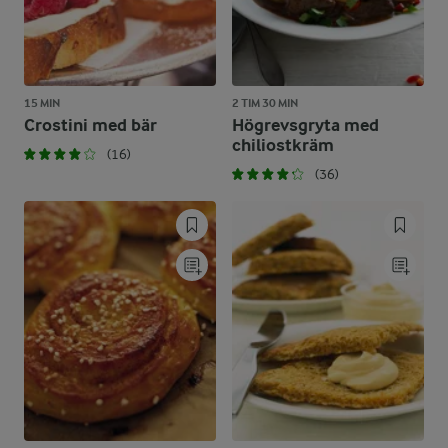
15 MIN
2 TIM 30 MIN
Crostini med bär
Högrevsgryta med
chiliostkräm
(16)
(36)