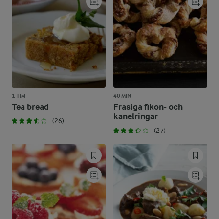
1 TIM
40 MIN
Tea bread
Frasiga fikon- och
kanelringar
(26)
(27)