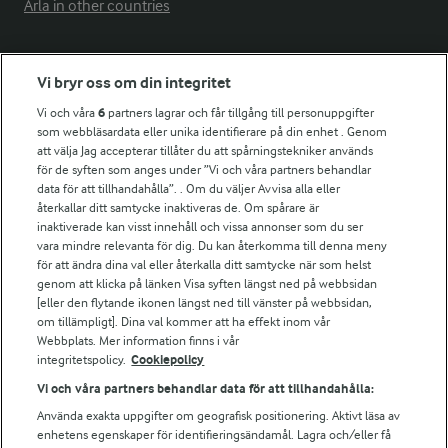
Arla in other countries
Fler Arlasajter
Vi bryr oss om din integritet
Vi och våra
6
partners lagrar och får tillgång till personuppgifter
För ägare
som webbläsardata eller unika identifierare på din enhet . Genom
att välja Jag accepterar tillåter du att spårningstekniker används
Arlas kundportal
för de syften som anges under ”Vi och våra partners behandlar
Arla.com
data för att tillhandahålla”. . Om du väljer Avvisa alla eller
Falbygdens Ost
återkallar ditt samtycke inaktiveras de. Om spårare är
Arla webbshop
inaktiverade kan visst innehåll och vissa annonser som du ser
vara mindre relevanta för dig. Du kan återkomma till denna meny
Bildbank
för att ändra dina val eller återkalla ditt samtycke när som helst
genom att klicka på länken Visa syften längst ned på webbsidan
[eller den flytande ikonen längst ned till vänster på webbsidan,
om tillämpligt]. Dina val kommer att ha effekt inom vår
Följ oss
Webbplats. Mer information finns i vår
integritetspolicy.
Cookiepolicy
Vi och våra partners behandlar data för att tillhandahålla:
Använda exakta uppgifter om geografisk positionering. Aktivt läsa av
enhetens egenskaper för identifieringsändamål. Lagra och/eller få