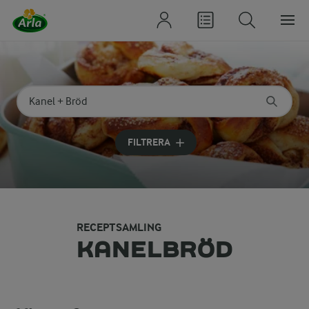
Sök på kategori eller ingrediens
Skriv in sökord för att få förslag
FILTRERA
RECEPTSAMLING
KANELBRÖD