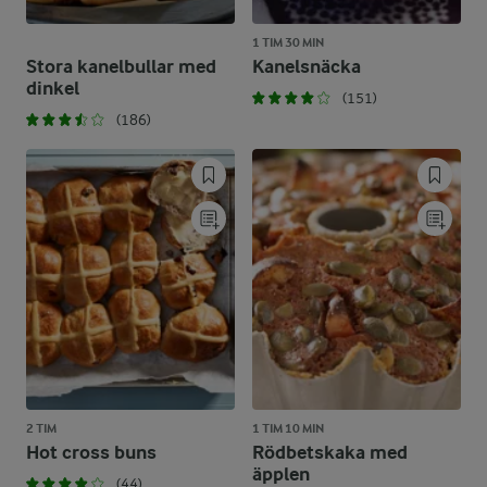
1 TIM 30 MIN
Stora kanelbullar med
Kanelsnäcka
dinkel
(151)
(186)
2 TIM
1 TIM 10 MIN
Hot cross buns
Rödbetskaka med
äpplen
(44)