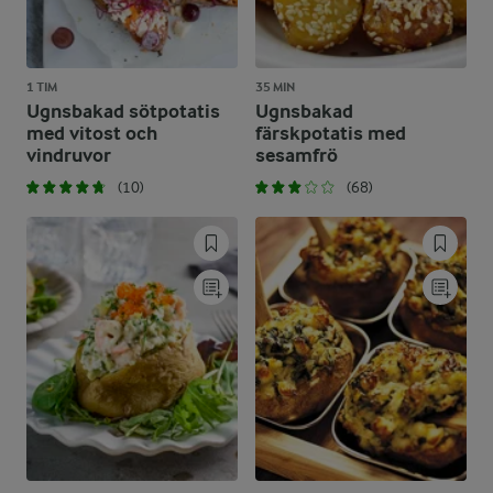
1 TIM
35 MIN
Ugnsbakad sötpotatis
Ugnsbakad
med vitost och
färskpotatis med
vindruvor
sesamfrö
(10)
(68)