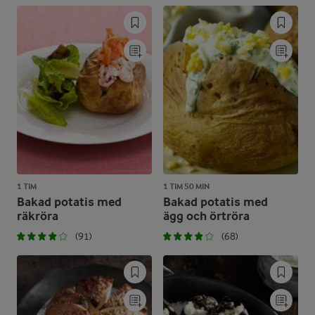
1 TIM
1 TIM 50 MIN
Bakad potatis med
Bakad potatis med
räkröra
ägg och örtröra
(91)
(68)