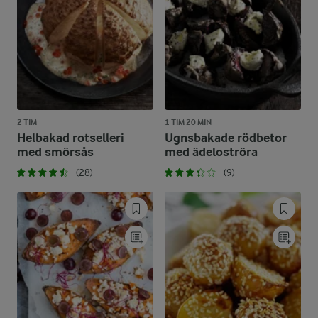
2 TIM
1 TIM 20 MIN
Helbakad rotselleri
Ugnsbakade rödbetor
med smörsås
med ädeloströra
(28)
(9)