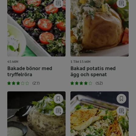
45 MIN
1 TIM 15 MIN
Bakade bönor med
Bakad potatis med
tryffelröra
ägg och spenat
(27)
(52)