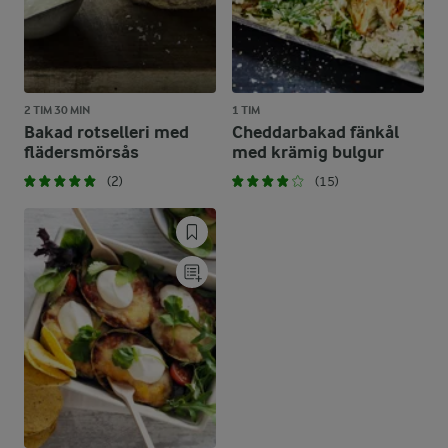
2 TIM 30 MIN
1 TIM
Bakad rotselleri med
Cheddarbakad fänkål
flädersmörsås
med krämig bulgur
(2)
(15)