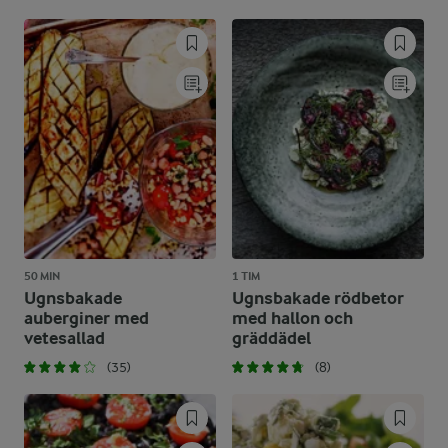
50 MIN
1 TIM
Ugnsbakade
Ugnsbakade rödbetor
auberginer med
med hallon och
vetesallad
gräddädel
(35)
(8)