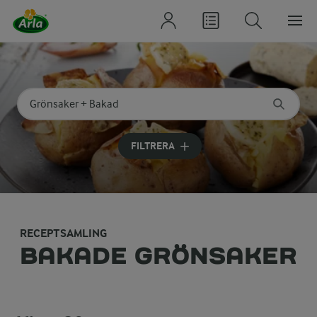
Sök på kategori eller ingrediens
Skriv in sökord för att få förslag
FILTRERA
RECEPTSAMLING
BAKADE GRÖNSAKER