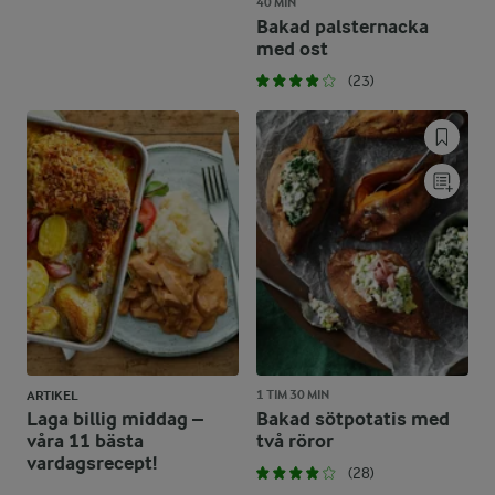
40 MIN
Bakad palsternacka
med ost
(23)
1 TIM 30 MIN
ARTIKEL
Laga billig middag –
Bakad sötpotatis med
våra 11 bästa
två röror
vardagsrecept!
(28)