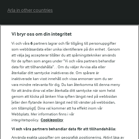
Arla in other countries
Fler Arlasajter
Vi bryr oss om din integritet
Vi och våra
6
partners lagrar och får tillgång till personuppgifter
För ägare
som webbläsardata eller unika identifierare på din enhet . Genom
att välja Jag accepterar tillåter du att spårningstekniker används
Arlas kundportal
för de syften som anges under ”Vi och våra partners behandlar
Arla.com
data för att tillhandahålla”. . Om du väljer Avvisa alla eller
Falbygdens Ost
återkallar ditt samtycke inaktiveras de. Om spårare är
Arla webbshop
inaktiverade kan visst innehåll och vissa annonser som du ser
vara mindre relevanta för dig. Du kan återkomma till denna meny
Bildbank
för att ändra dina val eller återkalla ditt samtycke när som helst
genom att klicka på länken Visa syften längst ned på webbsidan
[eller den flytande ikonen längst ned till vänster på webbsidan,
om tillämpligt]. Dina val kommer att ha effekt inom vår
Följ oss
Webbplats. Mer information finns i vår
integritetspolicy.
Cookiepolicy
Vi och våra partners behandlar data för att tillhandahålla:
Använda exakta uppgifter om geografisk positionering. Aktivt läsa av