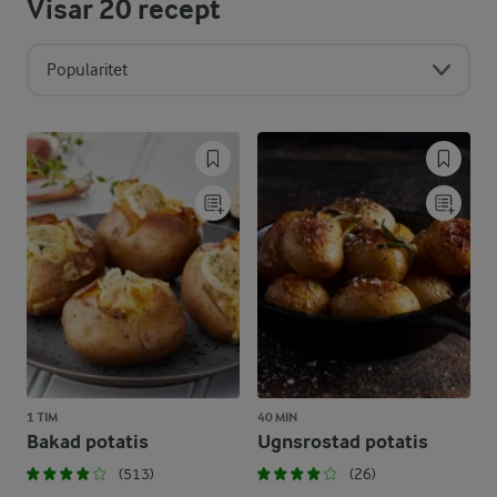
Visar
20
recept
Popularitet
1 TIM
40 MIN
Bakad potatis
Ugnsrostad potatis
(513)
(26)