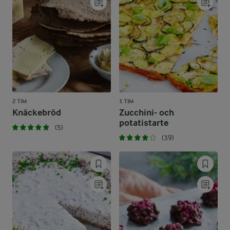
2 TIM
1 TIM
Knäckebröd
Zucchini- och
potatistarte
(5)
(39)