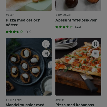
30 MIN
1 TIM 50 MIN
Pizza med ost och
Apelsintryffelbiskvier
nötter
(44)
(15)
1 TIM 45 MIN
30 MIN
Mandelmusslor med
Pizza med kabanoss