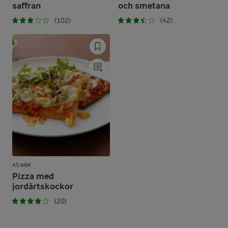
saffran
och smetana
(102)
(42)
45 MIN
Pizza med
jordärtskockor
(20)