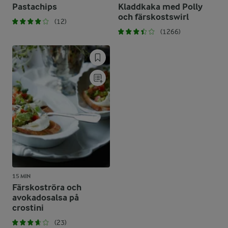
Pastachips
Kladdkaka med Polly
och färskostswirl
(12)
(1266)
15 MIN
Färskoströra och
avokadosalsa på
crostini
(23)