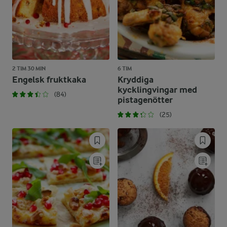
2 TIM 30 MIN
6 TIM
Engelsk fruktkaka
Kryddiga
kycklingvingar med
(84)
pistagenötter
(25)