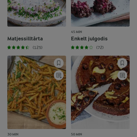
45 MIN
Matjessilltårta
Enkelt julgodis
(125)
(72)
30 MIN
50 MIN