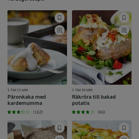
1 TIM 15 MIN
1 TIM 30 MIN
Päronkaka med
Räkröra till bakad
kardemumma
potatis
(162)
(66)