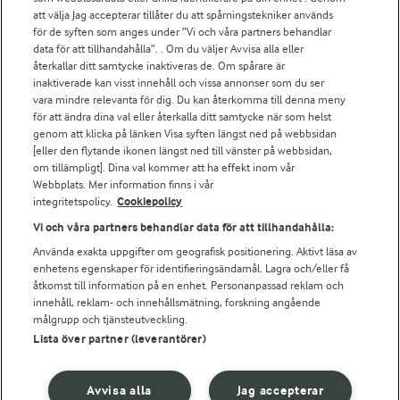
att välja Jag accepterar tillåter du att spårningstekniker används
Arlas kundportal
för de syften som anges under ”Vi och våra partners behandlar
Arla.com
data för att tillhandahålla”. . Om du väljer Avvisa alla eller
Falbygdens Ost
återkallar ditt samtycke inaktiveras de. Om spårare är
Arla webbshop
inaktiverade kan visst innehåll och vissa annonser som du ser
vara mindre relevanta för dig. Du kan återkomma till denna meny
Bildbank
för att ändra dina val eller återkalla ditt samtycke när som helst
genom att klicka på länken Visa syften längst ned på webbsidan
[eller den flytande ikonen längst ned till vänster på webbsidan,
om tillämpligt]. Dina val kommer att ha effekt inom vår
Följ oss
Webbplats. Mer information finns i vår
integritetspolicy.
Cookiepolicy
Vi och våra partners behandlar data för att tillhandahålla:
Använda exakta uppgifter om geografisk positionering. Aktivt läsa av
enhetens egenskaper för identifieringsändamål. Lagra och/eller få
åtkomst till information på en enhet. Personanpassad reklam och
innehåll, reklam- och innehållsmätning, forskning angående
målgrupp och tjänsteutveckling.
Lista över partner (leverantörer)
© 2026 Arla Foods
Ändra cookie-inställningar
Avvisa alla
Jag accepterar