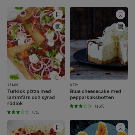
45 MIN
6 TIM
Turkisk pizza med
Blue cheesecake med
lammfärs och syrad
pepparkaksbotten
rödlök
(139)
(75)