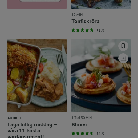
15 MIN
Tonfiskröra
(17)
1 TIM 30 MIN
ARTIKEL
Laga billig middag –
Blinier
våra 11 bästa
(37)
vardagsrecept!