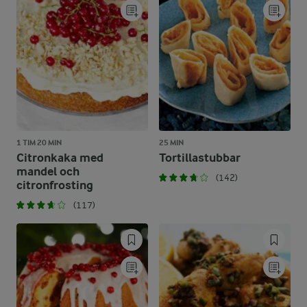
1 TIM 20 MIN
25 MIN
Citronkaka med
Tortillastubbar
mandel och
(142)
citronfrosting
(117)