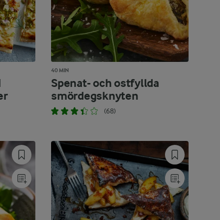
40 MIN
d
Spenat- och ostfyllda
er
smördegsknyten
(68)