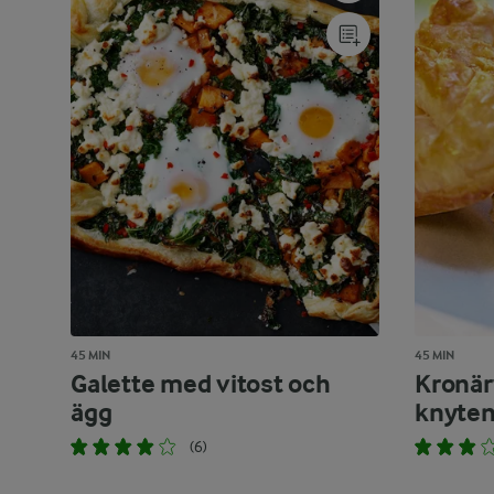
45 MIN
45 MIN
Galette med vitost och
Kronär
ägg
knyte
(6)