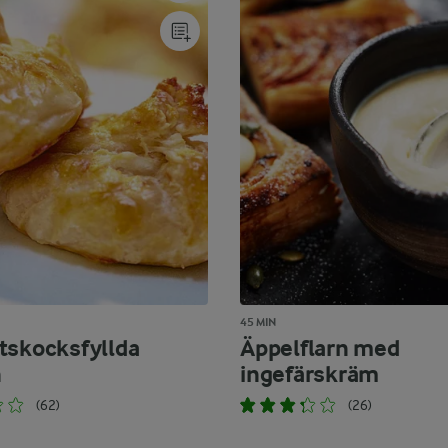
45 MIN
tskocksfyllda
Äppelflarn med
n
ingefärskräm
(62)
(26)