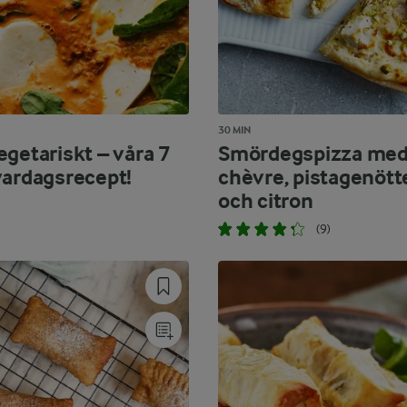
30 MIN
egetariskt – våra 7
Smördegspizza me
vardagsrecept!
chèvre, pistagenött
och citron
(9)