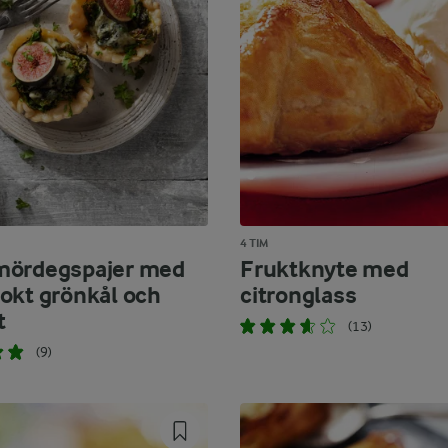
4 TIM
mördegspajer med
Fruktknyte med
okt grönkål och
citronglass
t
(13)
(9)