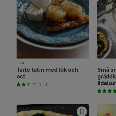
2 TIM
Tarte tatin med lök och
Små s
ost
gräddk
ädelos
(3)