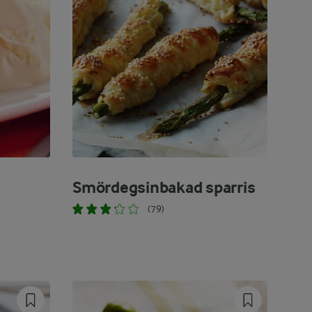
Smördegsinbakad sparris
(79)