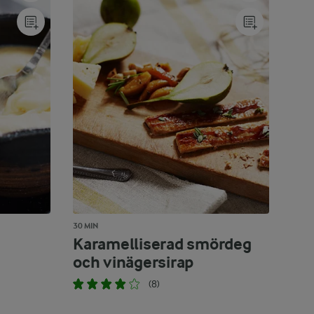
30 MIN
Karamelliserad smördeg
och vinägersirap
(8)