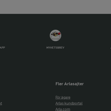
TAPP
NYHETSBREV
Fler Arlasajter
För ägare
at
Arlas kundportal
Arla.com