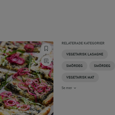
RELATERADE KATEGORIER
GRÖNSAKSBIFFAR
SMÖRDEGSPIZZA
SMÖRDEGSPAJER
VEGETARISKA
VEGETARISK
VEGETARISK
VEGETARISK LASAGNE
PAJER
PASTA
FÄRS
SMÖRDEG
SMÖRDEG
VEGETARISK MAT
Se mer