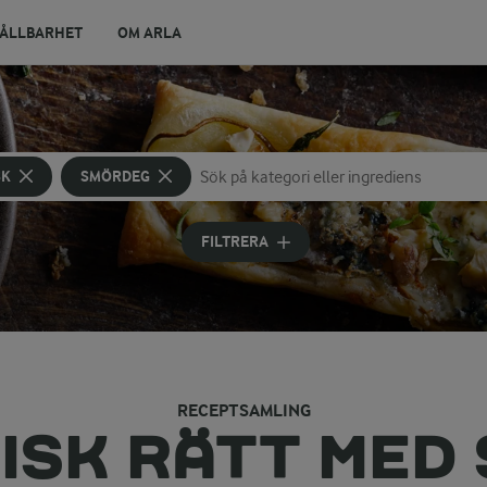
ÅLLBARHET
OM ARLA
SK
SMÖRDEG
Sök på kategori eller ingrediens
Skriv in sökord för att få förslag
FILTRERA
RECEPTSAMLING
ISK RÄTT MED