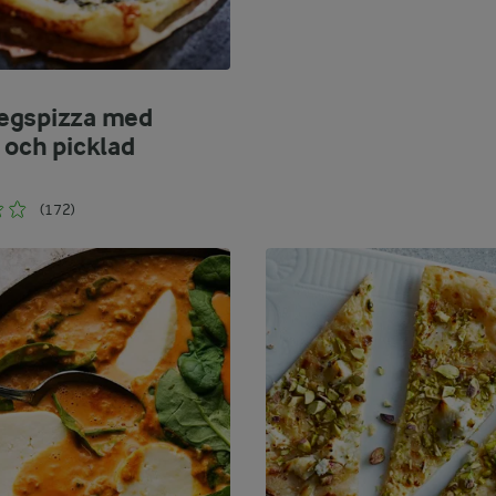
egspizza med
 och picklad
(172)