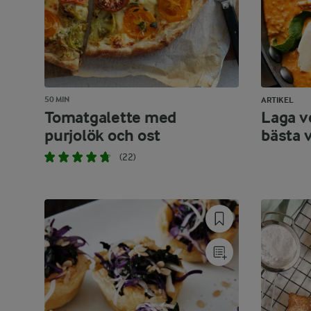
50 MIN
ARTIKEL
Tomatgalette med
Laga v
purjolök och ost
bästa 
(22)