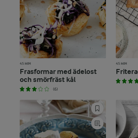
45 MIN
45 MIN
Frasformar med ädelost
Fritera
och smörfräst kål
(6)