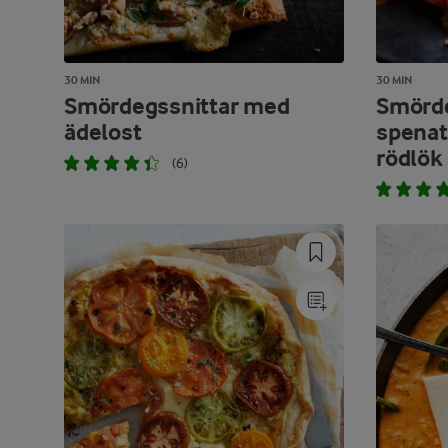
30 MIN
30 MIN
Smördegssnittar med
Smörd
ädelost
spenat
rödlök
(6)