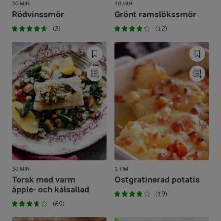
30 MIN
10 MIN
Rödvinssmör
Grönt ramslökssmör
(2)
(12)
30 MIN
1 TIM
Torsk med varm
Ostgratinerad potatis
äpple- och kålsallad
(19)
(69)