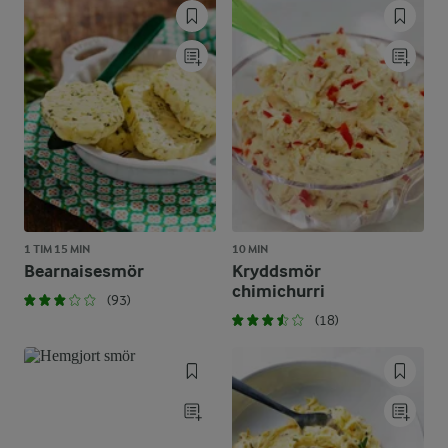
1 TIM 15 MIN
10 MIN
Bearnaisesmör
Kryddsmör
chimichurri
(93)
(18)