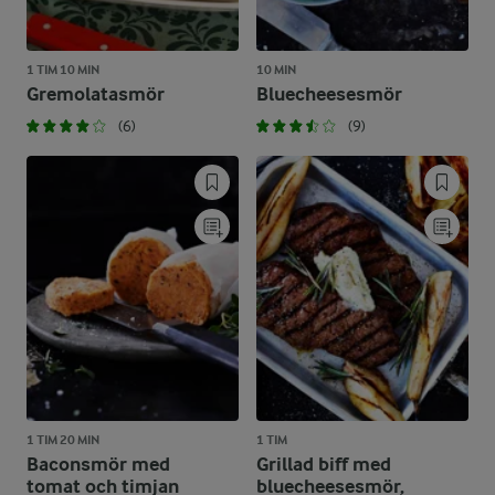
1 TIM 10 MIN
10 MIN
Gremolatasmör
Bluecheesesmör
(6)
(9)
1 TIM 20 MIN
1 TIM
Baconsmör med
Grillad biff med
tomat och timjan
bluecheesesmör,