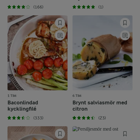
(166)
(1)
1 TIM
6 TIM
Baconlindad
Brynt salviasmör med
kycklingfilé
citron
(333)
(23)