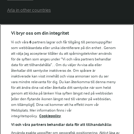
Arla in other countries
Fler Arlasajter
Vi bryr oss om din integritet
Vi och våra
6
partners lagrar och får tillgång till personuppgifter
För ägare
som webbläsardata eller unika identifierare på din enhet . Genom
att välja Jag accepterar tillåter du att spårningstekniker används
Arlas kundportal
för de syften som anges under ”Vi och våra partners behandlar
Arla.com
data för att tillhandahålla”. . Om du väljer Avvisa alla eller
Falbygdens Ost
återkallar ditt samtycke inaktiveras de. Om spårare är
Arla webbshop
inaktiverade kan visst innehåll och vissa annonser som du ser
vara mindre relevanta för dig. Du kan återkomma till denna meny
Bildbank
för att ändra dina val eller återkalla ditt samtycke när som helst
genom att klicka på länken Visa syften längst ned på webbsidan
[eller den flytande ikonen längst ned till vänster på webbsidan,
om tillämpligt]. Dina val kommer att ha effekt inom vår
Följ oss
Webbplats. Mer information finns i vår
integritetspolicy.
Cookiepolicy
Vi och våra partners behandlar data för att tillhandahålla:
Använda exakta uppgifter om geografisk positionering. Aktivt läsa av