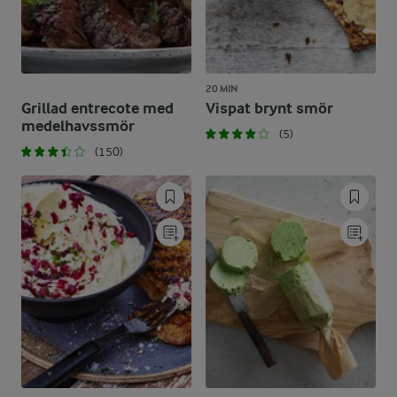
20 MIN
Grillad entrecote med
Vispat brynt smör
medelhavssmör
(5)
(150)