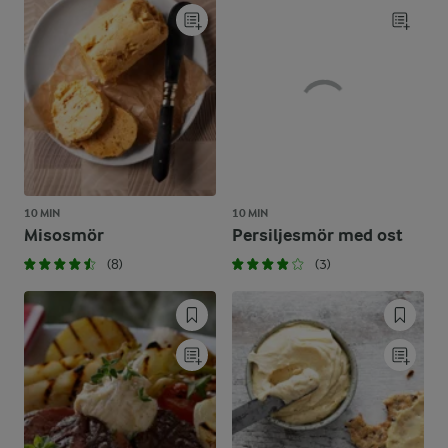
10 MIN
10 MIN
Misosmör
Persiljesmör med ost
(8)
(3)