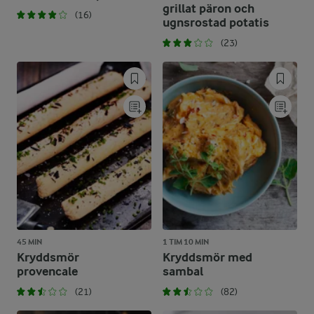
grillat päron och
(16)
ugnsrostad potatis
(23)
45 MIN
1 TIM 10 MIN
Kryddsmör
Kryddsmör med
provencale
sambal
(21)
(82)