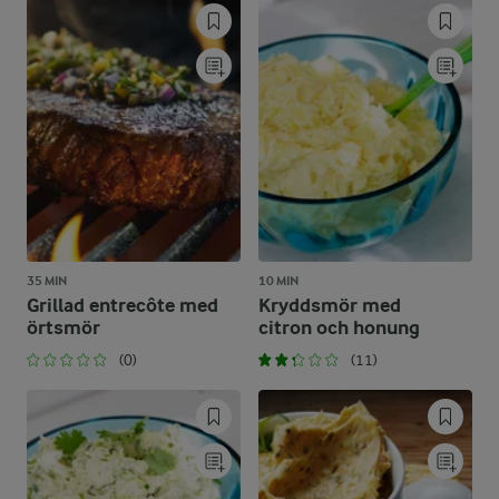
35 MIN
10 MIN
Grillad entrecôte med
Kryddsmör med
örtsmör
citron och honung
(0)
(11)